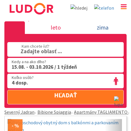
Apartmány TAGLIAMENTO - Bibione Spiaggia - Sever
leto
zima
02 2063 3182
Po-Pia: 9.00 - 16.00
Kam chcete ísť?
Zadajte oblasť ...
Kedy a na ako dlho?
15.08. - 03.10.2026 / 1 týždeň
Koľko osôb?
4 dosp.
HĽADAŤ
Severný Jadran
Bibione Spiaggia
Apartmány TAGLIAMENTO