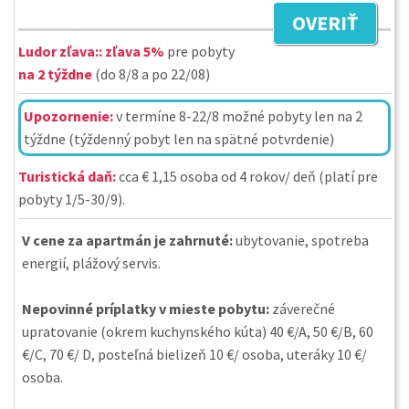
OVERIŤ
Ludor zľava::
zľava 5%
pre pobyty
na 2 týždne
(do 8/8 a po 22/08)
Upozornenie:
v termíne 8-22/8 možné pobyty len na 2
týždne (týždenný pobyt len na spätné potvrdenie)
Turistická daň:
cca € 1,15 osoba od 4 rokov/ deň (platí pre
pobyty 1/5-30/9).
V cene za apartmán je zahrnuté:
ubytovanie, spotreba
energií, plážový servis.
Nepovinné príplatky v mieste pobytu:
záverečné
upratovanie (okrem kuchynského kúta) 40 €/A, 50 €/B, 60
€/C, 70 €/ D, posteľná bielizeň 10 €/ osoba, uteráky 10 €/
osoba.