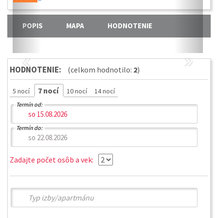
POPIS
MAPA
HODNOTENIE
«
»
HODNOTENIE:
(celkom hodnotilo:
2
)
7 nocí
5 nocí
10 nocí
14 nocí
Termín od:
Termín do:
Zadajte počet osôb a vek: