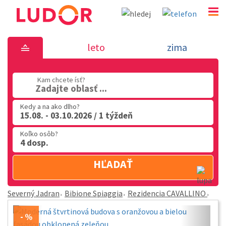
Rezidencia CAVALLINO - Bibione Spiaggia - Severný
leto
zima
02 2063 3182
Po-Pia: 9.00 - 16.00
Kam chcete ísť?
Zadajte oblasť ...
Kedy a na ako dlho?
15.08. - 03.10.2026 / 1 týždeň
Koľko osôb?
4 dosp.
HĽADAŤ
Severný Jadran
Bibione Spiaggia
Rezidencia CAVALLINO