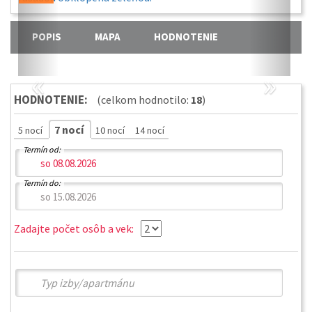
POPIS
MAPA
HODNOTENIE
«
»
HODNOTENIE:
(celkom hodnotilo:
18
)
7 nocí
5 nocí
10 nocí
14 nocí
Termín od:
Termín do:
Zadajte počet osôb a vek: