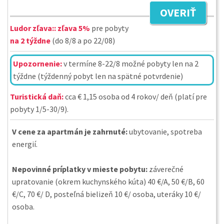
OVERIŤ
Ludor zľava::
zľava 5%
pre pobyty
na 2 týždne
(do 8/8 a po 22/08)
Upozornenie:
v termíne 8-22/8 možné pobyty len na 2
týždne (týždenný pobyt len na spätné potvrdenie)
Turistická daň:
cca € 1,15 osoba od 4 rokov/ deň (platí pre
pobyty 1/5-30/9).
V cene za apartmán je zahrnuté:
ubytovanie, spotreba
energií.
Nepovinné príplatky v mieste pobytu:
záverečné
upratovanie (okrem kuchynského kúta) 40 €/A, 50 €/B, 60
€/C, 70 €/ D, posteľná bielizeň 10 €/ osoba, uteráky 10 €/
osoba.