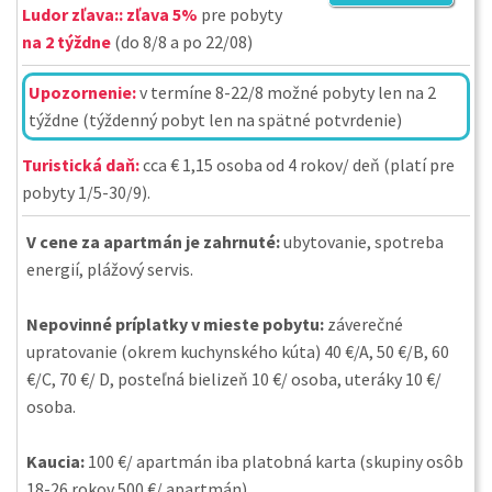
Ludor zľava::
zľava 5%
pre pobyty
na 2 týždne
(do 8/8 a po 22/08)
Upozornenie:
v termíne 8-22/8 možné pobyty len na 2
týždne (týždenný pobyt len na spätné potvrdenie)
Turistická daň:
cca € 1,15 osoba od 4 rokov/ deň (platí pre
pobyty 1/5-30/9).
V cene za apartmán je zahrnuté:
ubytovanie, spotreba
energií, plážový servis.
Nepovinné príplatky v mieste pobytu:
záverečné
upratovanie (okrem kuchynského kúta) 40 €/A, 50 €/B, 60
€/C, 70 €/ D, posteľná bielizeň 10 €/ osoba, uteráky 10 €/
osoba.
Kaucia:
100 €/ apartmán iba platobná karta (skupiny osôb
18-26 rokov 500 €/ apartmán).