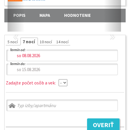
POPIS
MAPA
HODNOTENIE
«
»
7 nocí
5 nocí
10 nocí
14 nocí
Termín od:
Termín do:
Zadajte počet osôb a vek:
OVERIŤ