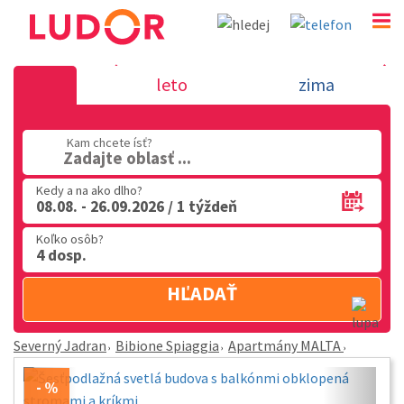
Apartmány MALTA - Bibione Spiaggia - Severný J
leto
zima
02 2063 3182
Po-Pia: 9.00 - 16.00
Kam chcete ísť?
Zadajte oblasť ...
Kedy a na ako dlho?
08.08. - 26.09.2026 / 1 týždeň
Koľko osôb?
4 dosp.
HĽADAŤ
Severný Jadran
Bibione Spiaggia
Apartmány MALTA