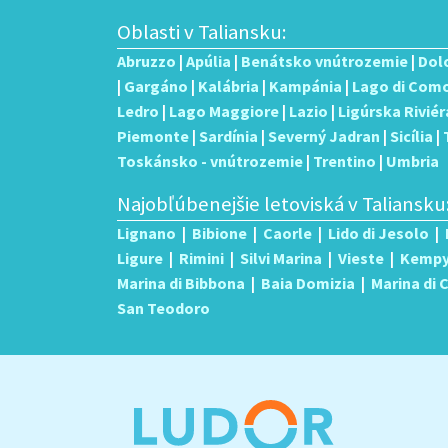
Oblasti v Taliansku:
Abruzzo
|
Apúlia
|
Benátsko vnútrozemie
|
Dol
|
Gargáno
|
Kalábria
|
Kampánia
|
Lago di Com
Ledro
|
Lago Maggiore
|
Lazio
|
Ligúrska Riviér
Piemonte
|
Sardínia
|
Severný Jadran
|
Sicília
|
Toskánsko - vnútrozemie
|
Trentino
|
Umbria
Najobľúbenejšie letoviská v Taliansku
Lignano
|
Bibione
|
Caorle
|
Lido di Jesolo
|
Ligure
|
Rimini
|
Silvi Marina
|
Vieste
|
Kemp
Marina di Bibbona
|
Baia Domizia
|
Marina di
San Teodoro