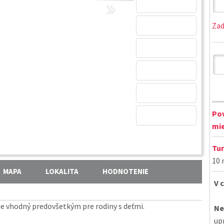
»
Zad
Pov
mie
Tur
10 
MAPA
LOKALITA
HODNOTENIE
V 
je vhodný predovšetkým pre rodiny s deťmi.
Ne
up