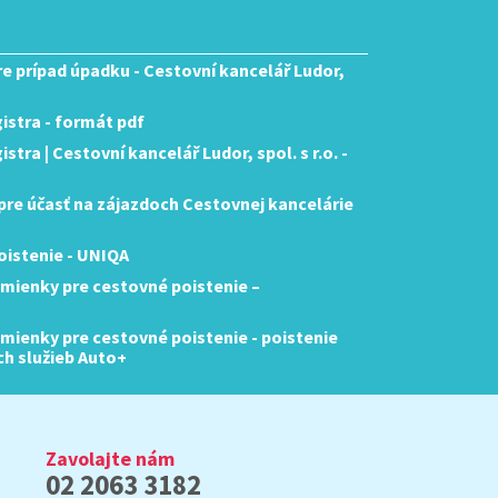
pre prípad úpadku - Cestovní kancelář Ludor,
istra - formát pdf
tra | Cestovní kancelář Ludor, spol. s r.o. -
re účasť na zájazdoch Cestovnej kancelárie
istenie - UNIQA
mienky pre cestovné poistenie –
ienky pre cestovné poistenie - poistenie
ch služieb Auto+
Zavolajte nám
02 2063 3182