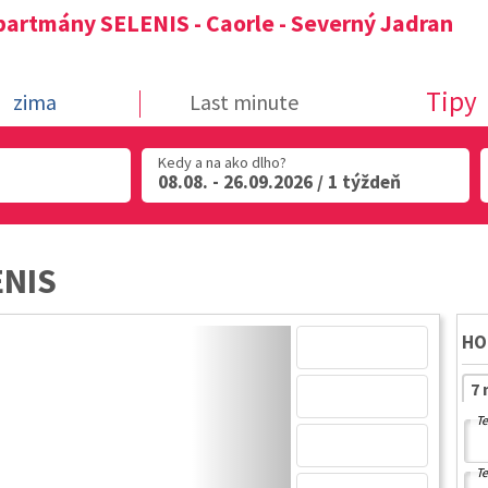
partmány SELENIS - Caorle - Severný Jadran
Tipy
zima
Last minute
Kedy a na ako dlho?
08.08. - 26.09.2026 / 1 týždeň
ENIS
HO
7 
Te
Te