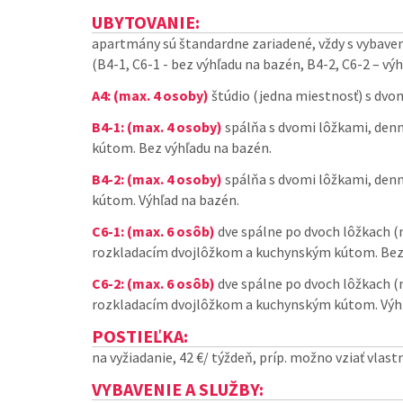
UBYTOVANIE:
apartmány sú štandardne zariadené, vždy s vybav
(B4-1, C6-1 - bez výhľadu na bazén, B4-2, C6-2 – výh
A4: (max. 4 osoby)
štúdio (jedna miestnosť) s dvo
B4-1: (max. 4 osoby)
spálňa s dvomi lôžkami, den
kútom. Bez výhľadu na bazén.
B4-2: (max. 4 osoby)
spálňa s dvomi lôžkami, den
kútom. Výhľad na bazén.
C6-1: (max. 6 osôb)
dve spálne po dvoch lôžkach (
rozkladacím dvojlôžkom a kuchynským kútom. Bez 
C6-2: (max. 6 osôb)
dve spálne po dvoch lôžkach (
rozkladacím dvojlôžkom a kuchynským kútom. Výhľ
POSTIEĽKA:
na vyžiadanie, 42 €/ týždeň, príp. možno vziať vlast
VYBAVENIE A SLUŽBY: