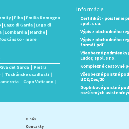
Informácie
omity
|
Elba
|
Emilia Romagna
Certifikát - poistenie 
spol. s r.o.
o
|
Lago di Garda
|
Lago di
Výpis z obchodného reg
a
|
Lombardia
|
Marche
|
Toskánsko - more
|
Výpis z obchodného regis
formát pdf
Všeobecné podmienky p
:
Ludor, spol. s r.o.
Komplexné cestovné po
Riva del Garda
|
Pietra
Všeobecné poistné pod
y
|
Toskánske usadlosti
|
UCZ/Ces/20
 Camerota
|
Capo Vaticano
|
Doplnkové poistné podm
rozšírených asistenčný
O nás
Kontakty