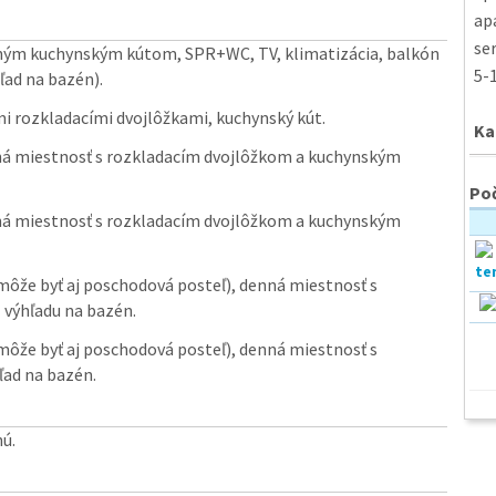
ap
ser
eným kuchynským kútom, SPR+WC, TV, klimatizácia, balkón
5-1
ľad na bazén).
mi rozkladacími dvojlôžkami, kuchynský kút.
Ka
ná miestnosť s rozkladacím dvojlôžkom a kuchynským
Poč
ná miestnosť s rozkladacím dvojlôžkom a kuchynským
môže byť aj poschodová posteľ), denná miestnosť s
výhľadu na bazén.
môže byť aj poschodová posteľ), denná miestnosť s
ad na bazén.
nú.