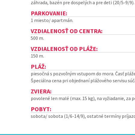
záhrada, bazén pre dospelých a pre deti (20/5-9/9).
PARKOVANIE:
1 miesto/ apartmán.
VZDIALENOSŤ OD CENTRA:
500 m.
VZDIALENOSŤ OD PLÁŽE:
150 m.
PLÁŽ:
piesočná s pozvoľným vstupom do mora. Časť pláže 
Špeciálna cena pri objednaní plážového servisu sú
ZVIERA:
povolené len malé (max. 15 kg), na vyžiadanie, za 
POBYT:
sobota/ sobota (1/6-14/9), ostatné termíny príjazd