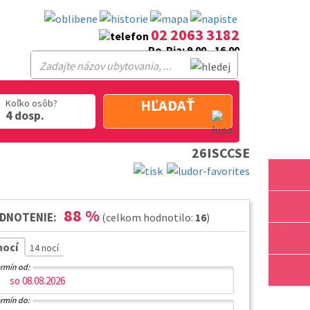
02 2063 3182
Po-Pia: 9.00 - 16.00
HĽADAŤ
Koľko osôb?
4 dosp.
26ISCCSE
88
%
DNOTENIE:
(celkom hodnotilo:
16
)
nocí
14 nocí
rmín od:
rmín do: