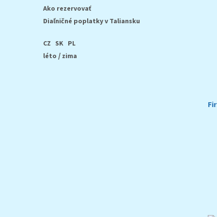
Ako rezervovať
Diaľničné poplatky v Taliansku
CZ
SK
PL
/
léto
zima
Fi