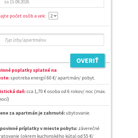
ajte počet osôb a vek:
OVERIŤ
inné poplatky splatné na
ste:
spotreba energií 60 €/ apartmán/ pobyt.
istická daň:
cca 1,70 € osoba od 6 rokov/ noc (max.
nocí)
cene za apartmán je zahrnuté:
ubytovanie.
povinné príplatky v mieste pobytu:
záverečné
ratovanie (okrem kuchynského kúta) od 55 €/