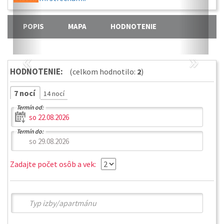
POPIS
MAPA
HODNOTENIE
«
»
HODNOTENIE:
(celkom hodnotilo:
2
)
7 nocí
14 nocí
Termín od:
Termín do:
Zadajte počet osôb a vek: