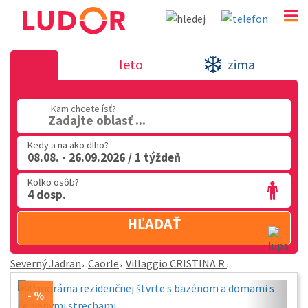
Villaggio CRISTINA R - Caorle - Severný J
leto
zima
02 2063 3182
Kam chcete ísť?
Po-Pia: 9.00 - 16.00
Zadajte oblasť ...
Kedy a na ako dlho?
08.08. - 26.09.2026 / 1 týždeň
Koľko osôb?
4 dosp.
HĽADAŤ
Severný Jadran
Caorle
Villaggio CRISTINA R