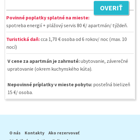
OVERIŤ
Povinné poplatky splatné na mieste:
spotreba energií + plážový servis 80 €/ apartmán/ týždeň.
Turistická daň:
cca 1,70 € osoba od 6 rokov/ noc (max. 10
nocí)
V cene za apartmán je zahrnuté:
ubytovanie, záverečné
upratovanie (okrem kuchynského kúta).
Nepovinné príplatky v mieste pobytu:
posteľná bielizeň
15 €/ osoba.
O nás
Kontakty
Ako rezervovať