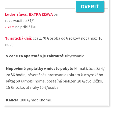
OVERIŤ
Ludor zľava::
EXTRA ZĽAVA
pri
rezervácii do 31/1
- 25 €
na prihlášku
Turistická daň:
cca 1,70 € osoba od 6 rokov/ noc (max. 10
nocí)
V cene za apartmán je zahrnuté:
ubytovanie.
Nepovinné príplatky v mieste pobytu
klimatizácia 35 €/
za 56 hodin, záverečné upratovanie (okrem kuchynského
kúta) 50 €/mobilhome, posteľná bielizeň 20 €/dvojlôžko,
15 €/lôžko, uteráky 10 €/osoba.
Kaucia:
100 €/mobilhome.