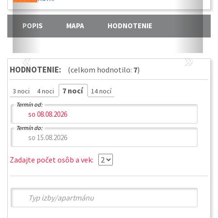
POPIS
MAPA
HODNOTENIE
«
»
HODNOTENIE:
(celkom hodnotilo:
7
)
7 nocí
3 noci
4 noci
14 nocí
Termín od:
Termín do:
Zadajte počet osôb a vek: