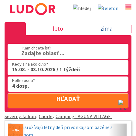
Camping LAGUNA VILLAGE - Caorle - Sev
leto
zima
Jadran
02 2063 3182
Kam chcete ísť?
Zadajte oblasť ...
Po-Pia: 9.00 - 16.00
Kedy a na ako dlho?
15.08. - 03.10.2026 / 1 týždeň
Koľko osôb?
4 dosp.
HĽADAŤ
Severný Jadran
Caorle
Camping LAGUNA VILLAGE