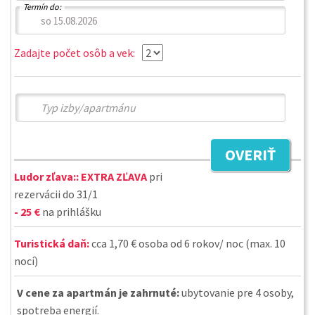
Termín do:
Zadajte počet osôb a vek:
OVERIŤ
Ludor zľava::
EXTRA ZĽAVA
pri
rezervácii do 31/1
- 25 €
na prihlášku
Turistická daň:
cca 1,70 € osoba od 6 rokov/ noc (max. 10
nocí)
V cene za apartmán je zahrnuté:
ubytovanie pre 4 osoby,
spotreba energií.