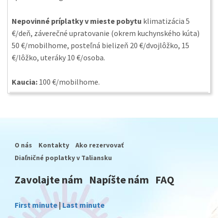
Nepovinné príplatky v mieste pobytu
klimatizácia 5
€/deň, záverečné upratovanie (okrem kuchynského kúta)
50 €/mobilhome, posteľná bielizeň 20 €/dvojlôžko, 15
€/lôžko, uteráky 10 €/osoba.
Kaucia:
100 €/mobilhome.
O nás
Kontakty
Ako rezervovať
Diaľničné poplatky v Taliansku
Zavolajte nám
Napíšte nám
FAQ
First minute
|
Last minute