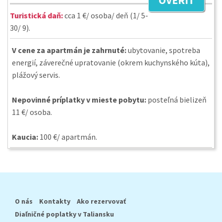
OVERIŤ
Turistická daň:
cca 1 €/ osoba/ deň (1/ 5-
30/ 9).
V cene za apartmán je zahrnuté:
ubytovanie, spotreba
energií, záverečné upratovanie (okrem kuchynského kúta),
plážový servis.
Nepovinné príplatky v mieste pobytu:
posteľná bielizeň
11 €/ osoba.
Kaucia:
100 €/ apartmán.
O nás
Kontakty
Ako rezervovať
Diaľničné poplatky v Taliansku