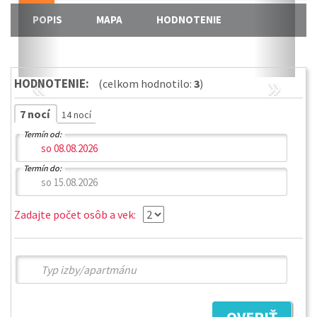
POPIS
MAPA
HODNOTENIE
«
»
HODNOTENIE:
(celkom hodnotilo:
3
)
7 nocí
14 nocí
Termín od:
Termín do:
Zadajte počet osôb a vek: