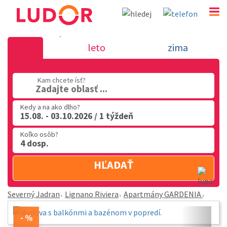
Apartmány GARDENIA - Lignano Riviera - Severný 
leto
zima
02 2063 3182
Po-Pia: 9.00 - 16.00
Kam chcete ísť?
Zadajte oblasť ...
Kedy a na ako dlho?
15.08. - 03.10.2026 / 1 týždeň
Koľko osôb?
4 dosp.
HĽADAŤ
Severný Jadran
Lignano Riviera
Apartmány GARDENIA