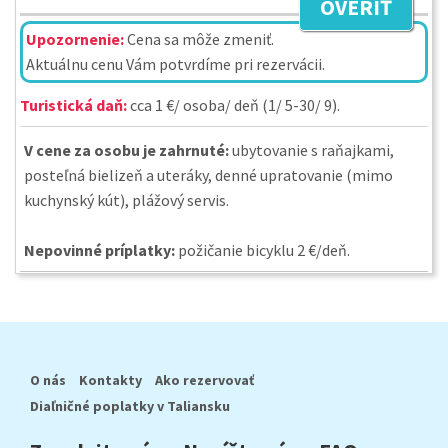
OVERIŤ
Upozornenie:
Cena sa môže zmeniť.
Aktuálnu cenu Vám potvrdíme pri rezervácii.
Turistická daň:
cca 1 €/ osoba/ deň (1/ 5-30/ 9).
V cene za osobu je zahrnuté:
ubytovanie s raňajkami,
posteľná bielizeň a uteráky, denné upratovanie (mimo
kuchynský kút), plážový servis.
Nepovinné príplatky:
požičanie bicyklu 2 €/deň.
O nás
Kontakty
Ako rezervovať
Diaľničné poplatky v Taliansku