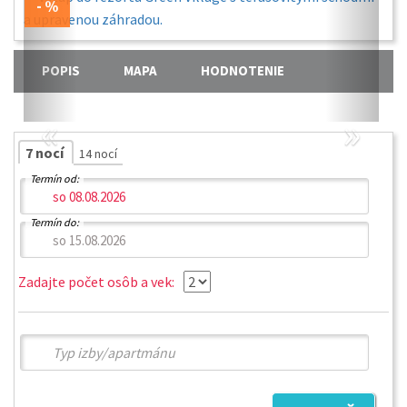
POPIS
MAPA
HODNOTENIE
«
»
7 nocí
14 nocí
Termín od:
Termín do:
Zadajte počet osôb a vek: