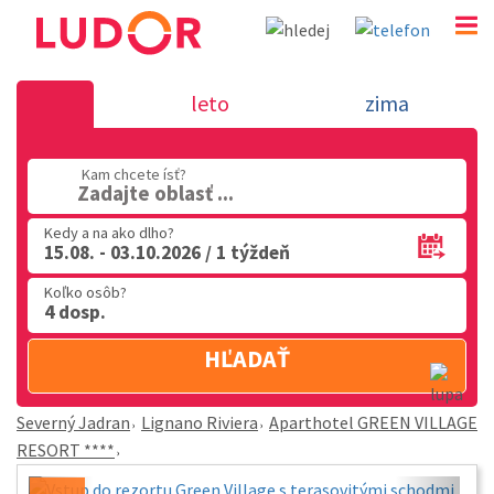
Aparthotel GREEN VILLAGE RESORT **** - Lignano R
leto
zima
Severný Jadran
02 2063 3182
Kam chcete ísť?
Zadajte oblasť ...
Po-Pia: 9.00 - 16.00
Kedy a na ako dlho?
15.08. - 03.10.2026 / 1 týždeň
Koľko osôb?
4 dosp.
HĽADAŤ
Severný Jadran
Lignano Riviera
Aparthotel GREEN VILLAGE
RESORT ****