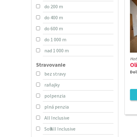
do 200 m
do 400 m
do 600 m
do 1 000 m
nad 1 000 m
Hot
Ol
Stravovanie
Dol
bez stravy
raňajky
polpenzia
plná penzia
All Inclusive
Soft All Inclusive