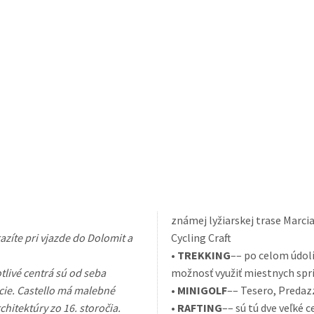
známej lyžiarskej trase Marcia
azíte pri vjazde do Dolomit a
Cycling Craft.
•
TREKKING
–– po celom údolí
tlivé centrá sú od seba
možnosť využiť miestnych spr
ácie. Castello má malebné
•
MINIGOLF
–– Tesero, Predaz
chitektúry zo 16. storočia.
•
RAFTING
–– sú tú dve veľké 