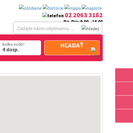
02 2063 3182
Po-Pia: 9.00 - 16.00
HĽADAŤ
Koľko osôb?
4 dosp.