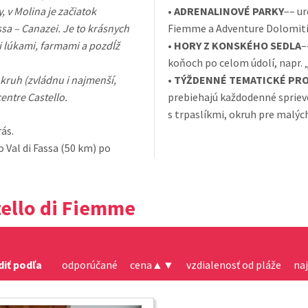
, v Molina je začiatok
•
ADRENALINOVÉ PARKY
–– ur
ssa – Canazei. Je to krásnych
Fiemme a Adventure Dolomiti
 lúkami, farmami a pozdĺž
•
HORY Z KONSKÉHO SEDLA
–
koňoch po celom údolí, napr. 
okruh (zvládnu i najmenší,
•
TÝŽDENNÉ TEMATICKÉ PR
centre Castello.
prebiehajú každodenné sprievo
s trpaslíkmi, okruh pre malýc
rás.
 Val di Fassa (50 km) po
tello di Fiemme
diť podľa
odporúčané
cena
▲
▼
vzdialenosť od pláže
na