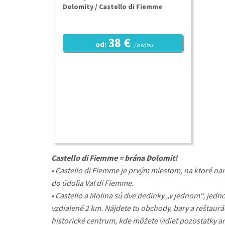
Dolomity / Castello di Fiemme
38 €
od:
/ osobu
Castello di Fiemme = brána Dolomit!
• Castello di Fiemme je prvým miestom, na ktoré nar
do údolia Val di Fiemme.
• Castello a Molina sú dve dedinky „v jednom“, jedno
vzdialené 2 km. Nájdete tu obchody, bary a reštaur
historické centrum, kde môžete vidieť pozostatky ar