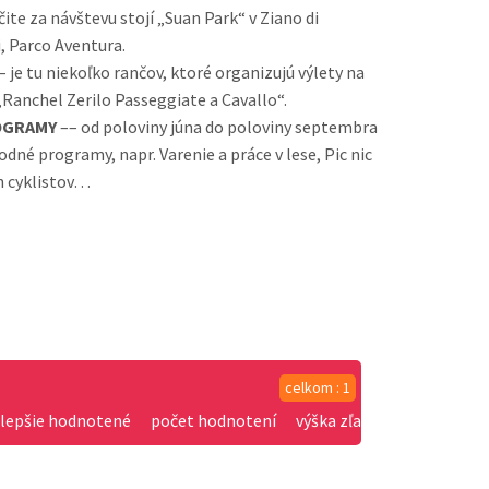
čite za návštevu stojí „Suan Park“ v Ziano di
, Parco Aventura.
– je tu niekoľko rančov, ktoré organizujú výlety na
„Ranchel Zerilo Passeggiate a Cavallo“.
OGRAMY
–– od poloviny júna do poloviny septembra
dné programy, napr. Varenie a práce v lese, Pic nic
h cyklistov…
celkom : 1
jlepšie hodnotené
počet hodnotení
výška zľavy