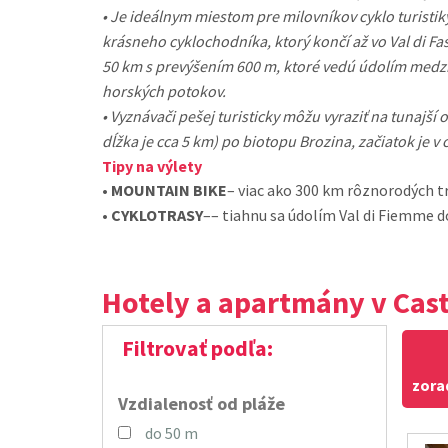
• Je ideálnym miestom pre milovníkov cyklo turistiky
krásneho cyklochodníka, ktorý končí až vo Val di Fa
50 km s prevýšením 600 m, ktoré vedú údolím medzi
horských potokov.
• Vyznávači pešej turisticky môžu vyraziť na tunajší 
dĺžka je cca 5 km) po biotopu Brozina, začiatok je v 
Tipy na výlety
•
MOUNTAIN BIKE
– viac ako 300 km rôznorodých t
•
CYKLOTRASY
–– tiahnu sa údolím Val di Fiemme do
Hotely a apartmány v Cas
Filtrovať podľa:
zora
Vzdialenosť od pláže
do 50 m