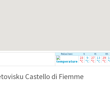
Počasí loni:
V.
VI.
VII.
23
9
27
13
29
1
°C
°C
°C
°C
°C
°
tovisku Castello di Fiemme