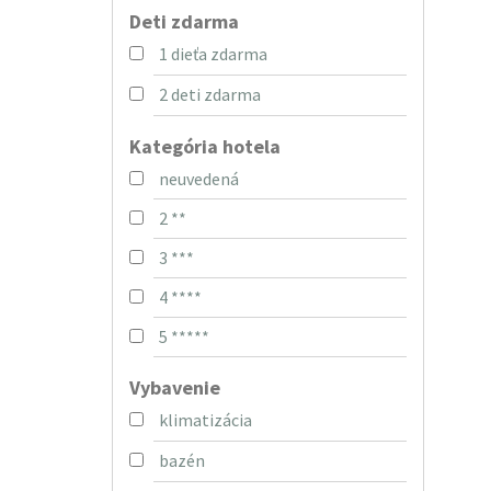
Deti zdarma
1 dieťa zdarma
2 deti zdarma
Kategória hotela
neuvedená
2 **
3 ***
4 ****
5 *****
Vybavenie
klimatizácia
bazén