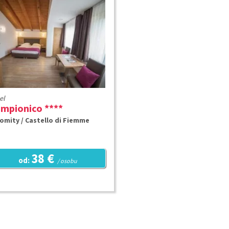
el
impionico ****
omity / Castello di Fiemme
38 €
od:
/ osobu