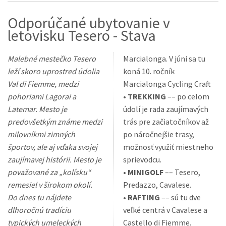
Odporúčané ubytovanie v
letovisku Tesero - Stava
Malebné mestečko Tesero
Marcialonga. V júni sa tu
leží skoro uprostred údolia
koná 10. ročník
Val di Fiemme, medzi
Marcialonga Cycling Craft.
pohoriami Lagorai a
•
TREKKING
–– po celom
Latemar. Mesto je
údolí je rada zaujímavých
predovšetkým známe medzi
trás pre začiatočníkov až
milovníkmi zimných
po náročnejšie trasy,
športov, ale aj vďaka svojej
možnosť využiť miestneho
zaujímavej histórii. Mesto je
sprievodcu.
považované za „kolísku“
•
MINIGOLF
–– Tesero,
remesiel v širokom okolí.
Predazzo, Cavalese.
Do dnes tu nájdete
•
RAFTING
–– sú tu dve
dlhoročnú tradíciu
veľké centrá v Cavalese a
typických umeleckých
Castello di Fiemme.