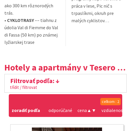
ako 300 km rôznorodých
práca v lese, Pic nič s
trás.
trpaslíkmi, okruh pre
•
CYKLOTRASY
–– tiahnu z
malých cyklistov…
údolia Val di Fiemme do Val
di Fassa (50 km) po známej
lyžiarskej trase
Hotely a apartmány v Tesero - Stava
Filtrovať podľa:
třídit / filtrovat
celkom : 2
zoradiť podľa
odporúčané
cena
▲
▼
vzdialenosť od