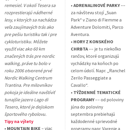
remesiel. V okolí Tesera sa
•
ADRENALINOVÉ PARKY
––
rozprestierajú nádherné
za návštevu stojí „Suan
lesy, v ktorých sa nachádza
Park“ v Ziano di Fiemme a
veľa zaujímavých trás ako
Adventure Dolomiti, Parco
pre pešiu turistiku tak i pre
Aventura.
cykloturistiku. Môžete
•
HORY Z KONSKÉHO
využiť viac ako 60 km
CHRBTA
–– je tu niekoľko
značených trás pre nordic
rančov, ktoré organizujú
walking, práve tu bolo v
vychádzky na koňoch po
roku 2006 otvorené prvé
celom údolí. Napr. „Ranchel
Nordic Walking Centrum
Zerilo Passeggiate a
Trantina. Pre milovníkov
Cavallo“.
pokoja je ideálne navštíviť
•
TÝŽDENNÉ TEMATICKÉ
tunajšie jazero Lago di
PROGRAMY
–– od poloviny
Tesero, ktoré je dejiskom
júna do poloviny
športového rybolovu.
septembra prebiehajú
Tipy na výlety
každodenné sprievodné
•
MOUNTAIN BIKE
– viac
programy napr. Varenie a