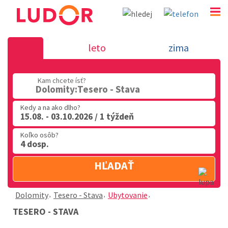
Tesero - Stava - Dolomity
leto
zima
02 2063 3182
Kam chcete ísť?
Po-Pia: 9.00 - 16.00
Dolomity:Tesero - Stava
Kedy a na ako dlho?
15.08. - 03.10.2026 / 1 týždeň
Koľko osôb?
4 dosp.
HĽADAŤ
Dolomity
Tesero - Stava
Ubytovanie
TESERO - STAVA