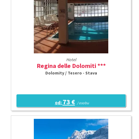
Hotel
Regina delle Dolomiti ***
Dolomity / Tesero - Stava
73 €
od:
/ osobu