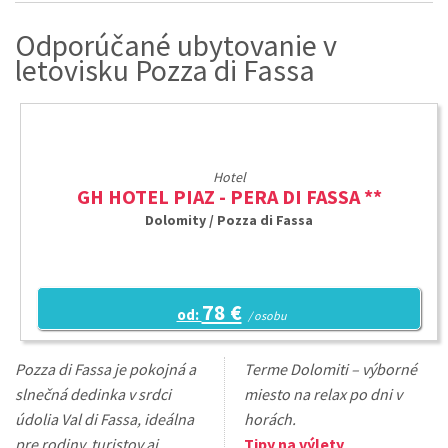
Odporúčané ubytovanie v
letovisku Pozza di Fassa
Hotel
GH HOTEL PIAZ - PERA DI FASSA **
Dolomity / Pozza di Fassa
78 €
od:
/ osobu
Pozza di Fassa je pokojná a
Terme Dolomiti – výborné
slnečná dedinka v srdci
miesto na relax po dni v
údolia Val di Fassa, ideálna
horách.
pre rodiny, turistov aj
Tipy na výlety