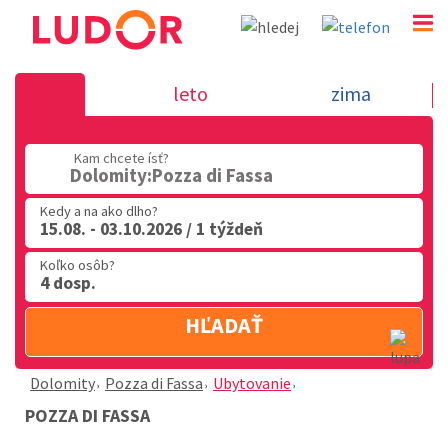
Pozza di Fassa - Dolomity
leto
zima
02 2063 3182
Kam chcete ísť?
Po-Pia: 9.00 - 16.00
Dolomity:Pozza di Fassa
Kedy a na ako dlho?
15.08. - 03.10.2026 / 1 týždeň
Koľko osôb?
4 dosp.
HĽADAŤ
Dolomity
Pozza di Fassa
Ubytovanie
POZZA DI FASSA