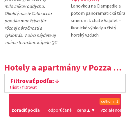
Lanovkou na Ciampedie a
milovníkov oddychu.
potom panoramatická túra
Okolitý masív Catinaccio
smerom k chate Vajolet –
ponúka množstvo túr
ikonické výhľady a čistý
rôznej náročnosti a
horský vzduch.
cyklotrás. V obci nájdete aj
známe termálne kúpele QC
Hotely a apartmány v Pozza di Fassa
Filtrovať podľa:
třídit / filtrovat
celkom : 1
zoradiť podľa
odporúčané
cena
▲
▼
vzdialenosť od