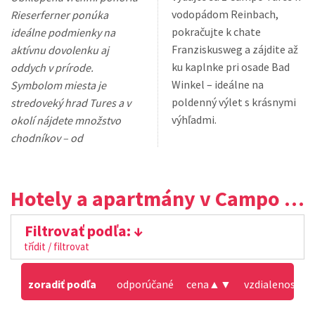
vodopádom Reinbach,
Rieserferner ponúka
pokračujte k chate
ideálne podmienky na
Franziskusweg a zájdite až
aktívnu dovolenku aj
ku kaplnke pri osade Bad
oddych v prírode.
Winkel – ideálne na
Symbolom miesta je
poldenný výlet s krásnymi
stredoveký hrad Tures a v
výhľadmi.
okolí nájdete množstvo
chodníkov – od
Hotely a apartmány v Campo Tures
Filtrovať podľa:
třídit / filtrovat
zoradiť podľa
odporúčané
cena
▲
▼
vzdialenosť od