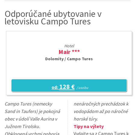
Odporúčané ubytovanie v
letovisku Campo Tures
Hotel
Mair ***
Dolomity / Campo Tures
128 €
od:
/ osobu
Campo Tures (nemecky
nenáročných prechádzok k
Sand in Taufers) je pokojná
vodopádom až po náročné
obec v údolí Valle Aurina v
horské túry.
Južnom Tirolsku.
Tipy na výlety
Vydajte sa z Campo Tures k
Obklopená vrchmi pohoria