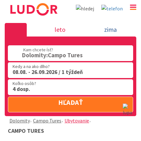
Campo Tures - Dolomity
leto
zima
02 2063 3182
Kam chcete ísť?
Po-Pia: 9.00 - 16.00
Dolomity:Campo Tures
Kedy a na ako dlho?
08.08. - 26.09.2026 / 1 týždeň
Koľko osôb?
4 dosp.
HĽADAŤ
Dolomity
Campo Tures
Ubytovanie
CAMPO TURES