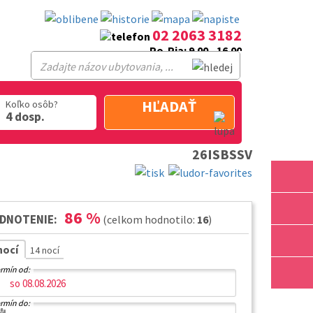
02 2063 3182
Po-Pia: 9.00 - 16.00
HĽADAŤ
Koľko osôb?
4 dosp.
26ISBSSV
86
%
DNOTENIE:
(celkom hodnotilo:
16
)
nocí
14 nocí
rmín od:
rmín do: