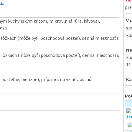
da.
pre
V 
eným kuchynským kútom, mikrovlnná rúra, kávovar,
asa.
sp
ku
 lôžkach (môže byť i poschodová posteľ), denná miestnosť s
Ne
 lôžkach (môže byť i poschodová posteľ), denná miestnosť s
ku
11
 posteľnej bielizne), príp. možno vziať vlastnú.
Ka
Poč