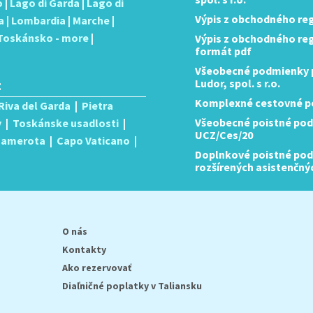
o
|
Lago di Garda
|
Lago di
Výpis z obchodného reg
a
|
Lombardia
|
Marche
|
Toskánsko - more
|
Výpis z obchodného regis
formát pdf
Všeobecné podmienky p
:
Ludor, spol. s r.o.
Komplexné cestovné po
Riva del Garda
|
Pietra
Všeobecné poistné pod
y
|
Toskánske usadlosti
|
UCZ/Ces/20
 Camerota
|
Capo Vaticano
|
Doplnkové poistné podm
rozšírených asistenčný
O nás
Kontakty
Ako rezervovať
Diaľničné poplatky v Taliansku