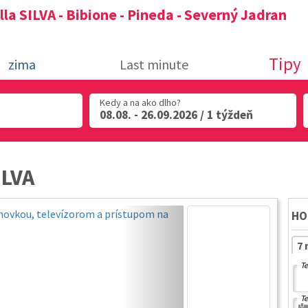
illa SILVA - Bibione - Pineda - Severný Jadran
Tipy
zima
Last minute
Kedy a na ako dlho?
08.08. - 26.09.2026 / 1 týždeň
ILVA
HO
7 
Te
Te