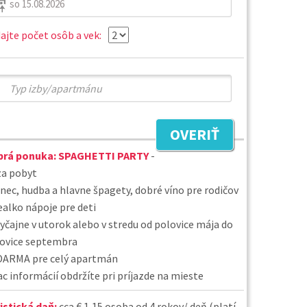
ajte počet osôb a vek:
OVERIŤ
brá ponuka:
SPAGHETTI PARTY
-
za pobyt
anec, hudba a hlavne špagety, dobré víno pre rodičov
ealko nápoje pre deti
vyčajne v utorok alebo v stredu od polovice mája do
ovice septembra
DARMA pre celý apartmán
iac informácií obdržíte pri príjazde na mieste
istická daň:
cca € 1,15 osoba od 4 rokov/ deň (platí