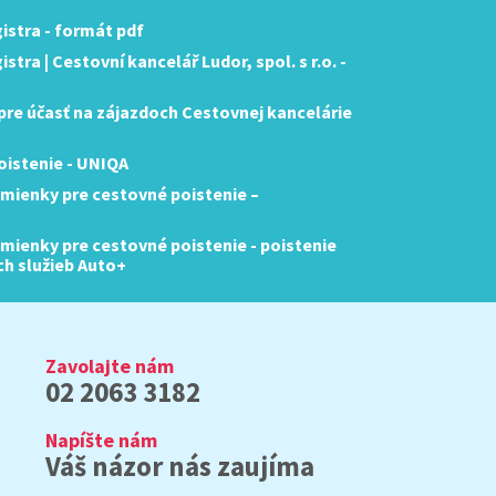
istra - formát pdf
tra | Cestovní kancelář Ludor, spol. s r.o. -
re účasť na zájazdoch Cestovnej kancelárie
istenie - UNIQA
mienky pre cestovné poistenie –
ienky pre cestovné poistenie - poistenie
ch služieb Auto+
Zavolajte nám
02 2063 3182
Napíšte nám
Váš názor nás zaujíma