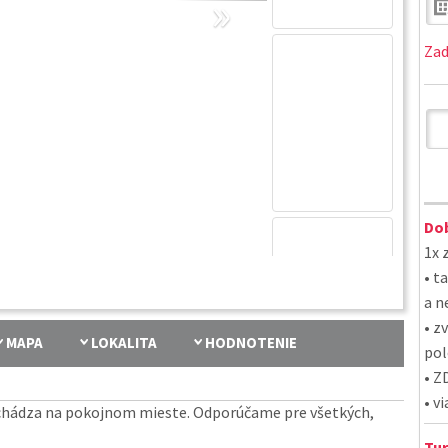
»
Zad
Do
1x 
• t
a n
• z
MAPA
LOKALITA
HODNOTENIE
pol
• Z
• v
chádza na pokojnom mieste. Odporúčame pre všetkých,
Tur