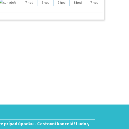
/deň
7 hod
8 hod
9 hod
8 hod
7 hod
pre prípad úpadku - Cestovní kancelář Ludor,