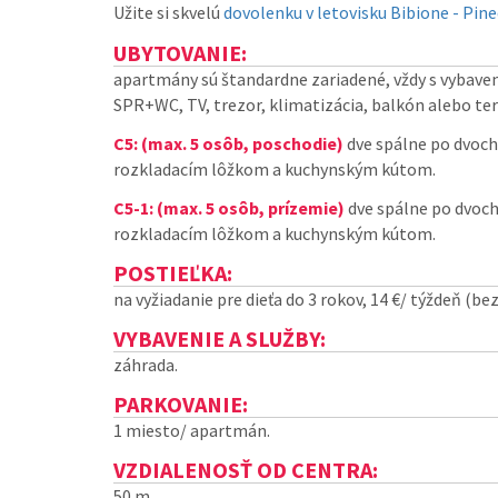
Užite si skvelú
dovolenku v letovisku Bibione - Pine
UBYTOVANIE:
apartmány sú štandardne zariadené, vždy s vybav
SPR+WC, TV, trezor, klimatizácia, balkón alebo ter
C5: (max. 5 osôb, poschodie)
dve spálne po dvoch
rozkladacím lôžkom a kuchynským kútom.
C5-1: (max. 5 osôb, prízemie)
dve spálne po dvoch
rozkladacím lôžkom a kuchynským kútom.
POSTIEĽKA:
na vyžiadanie pre dieťa do 3 rokov, 14 €/ týždeň (bez
VYBAVENIE A SLUŽBY:
záhrada.
PARKOVANIE:
1 miesto/ apartmán.
VZDIALENOSŤ OD CENTRA:
50 m.