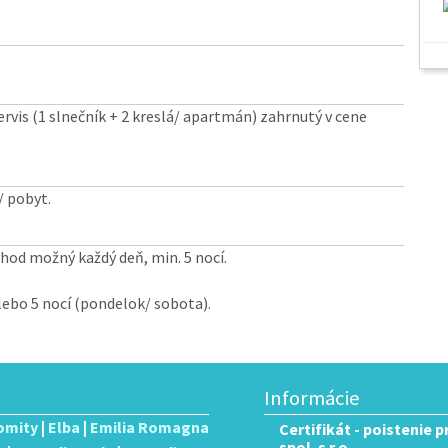
vis (1 slnečník + 2 kreslá/ apartmán) zahrnutý v cene
/ pobyt.
chod možný každý deň, min. 5 nocí.
alebo 5 nocí (pondelok/ sobota).
Informácie
omity
|
Elba
|
Emilia Romagna
Certifikát - poistenie 
spol. s r.o.