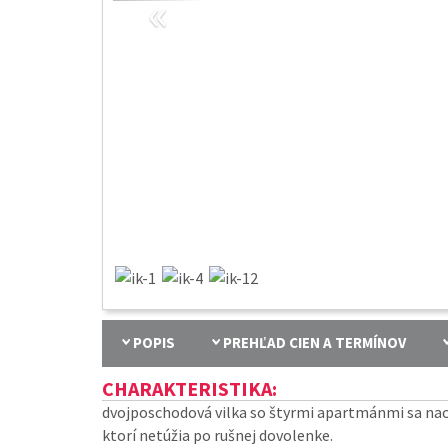
«
POPIS
PREHĽAD CIEN A TERMÍNOV
CHARAKTERISTIKA:
dvojposchodová vilka so štyrmi apartmánmi sa na
ktorí netúžia po rušnej dovolenke.