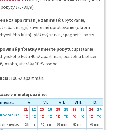
 pobyty 1/5-30/9).
cene za apartmán je zahrnuté:
ubytovanie,
otreba energií, záverečné upratovanie (okrem
chynského kúta), plážový servis, spaghetti party.
povinné príplatky v mieste pobytu:
upratanie
chynského kúta 40 €/ apartmán, posteľná bielizeň
 €/ osoba, uteráky 10 €/ osoba.
ucia:
100 €/ apartmán.
asie v minulej sezóne:
mesiac:
V.
VI.
VII.
VIII.
IX.
21
12
25
16
28
18
27
17
24
14
°C
°C
°C
°C
°C
°C
°C
°C
°C
°C
/mesiac
69 mm
76 mm
63 mm
83 mm
66 mm