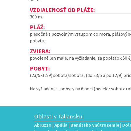
VZDIALENOSŤ OD PLÁŽE:
300 m.
PLÁŽ:
piesočná s pozvoľným vstupom do mora, plážový ser
pobytu.
ZVIERA:
povolené len malé, na vyžiadanie, za poplatok 50 €
POBYT:
(23/5-12/9) sobota/sobota, (do 23/5 a po 12/9) prí
Na vyžiadanie - pobyty na 6 nocí (nedeľa/ sobota) 
Oblasti v Taliansku:
Abruzzo
|
Apúlia
|
Benátsko vnútrozemie
|
Dol