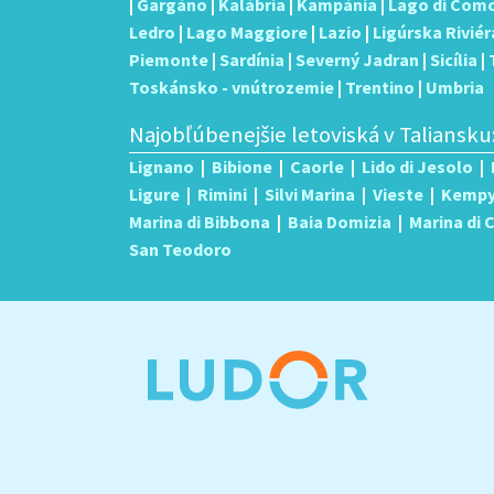
|
Gargáno
|
Kalábria
|
Kampánia
|
Lago di Com
Ledro
|
Lago Maggiore
|
Lazio
|
Ligúrska Riviér
Piemonte
|
Sardínia
|
Severný Jadran
|
Sicília
|
Toskánsko - vnútrozemie
|
Trentino
|
Umbria
Najobľúbenejšie letoviská v Taliansku
Lignano
|
Bibione
|
Caorle
|
Lido di Jesolo
|
Ligure
|
Rimini
|
Silvi Marina
|
Vieste
|
Kemp
Marina di Bibbona
|
Baia Domizia
|
Marina di
San Teodoro