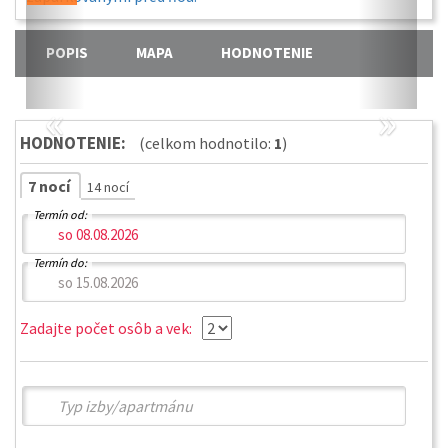
POPIS
MAPA
HODNOTENIE
«
»
HODNOTENIE:
(celkom hodnotilo:
1
)
7 nocí
14 nocí
Termín od:
Termín do:
Zadajte počet osôb a vek: