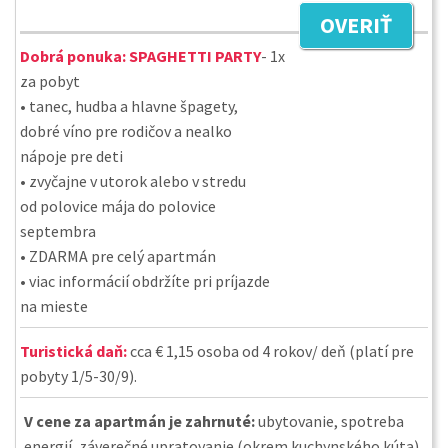
OVERIŤ
Dobrá ponuka:
SPAGHETTI PARTY
- 1x
za pobyt
• tanec, hudba a hlavne špagety,
dobré víno pre rodičov a nealko
nápoje pre deti
• zvyčajne v utorok alebo v stredu
od polovice mája do polovice
septembra
• ZDARMA pre celý apartmán
• viac informácií obdržíte pri príjazde
na mieste
Turistická daň:
cca € 1,15 osoba od 4 rokov/ deň (platí pre
pobyty 1/5-30/9).
V cene za apartmán je zahrnuté:
ubytovanie, spotreba
energií, záverečné upratovanie (okrem kuchynského kúta),