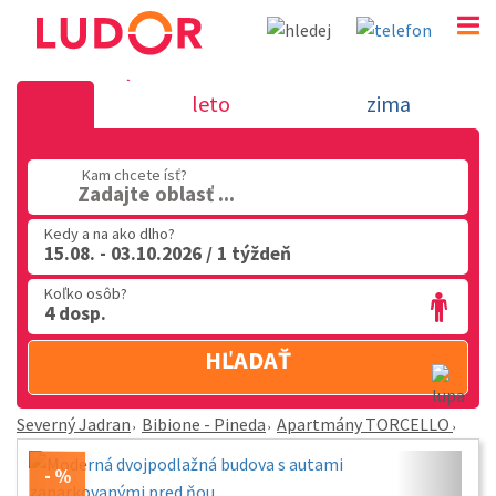
Apartmány TORCELLO - Bibione - Pineda - Severný
leto
zima
02 2063 3182
Po-Pia: 9.00 - 16.00
Kam chcete ísť?
Zadajte oblasť ...
Kedy a na ako dlho?
15.08. - 03.10.2026 / 1 týždeň
Koľko osôb?
4 dosp.
HĽADAŤ
Severný Jadran
Bibione - Pineda
Apartmány TORCELLO