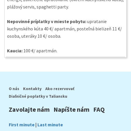
plážový servis, spaghetti party.
Nepovinné príplatky v mieste pobytu:
upratanie
kuchynského kúta 40 €/ apartmán, posteľná bielizeň 11 €/
osoba, uteráky 10 €/ osoba.
Kaucia:
100 €/ apartmán.
O nás
Kontakty
Ako rezervovať
Diaľničné poplatky v Taliansku
Zavolajte nám
Napíšte nám
FAQ
First minute
|
Last minute