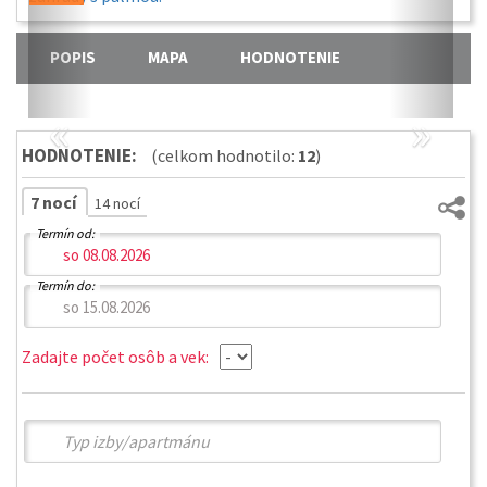
POPIS
MAPA
HODNOTENIE
«
»
HODNOTENIE:
(celkom hodnotilo:
12
)
7 nocí
14 nocí
Termín od:
Termín do:
Zadajte počet osôb a vek: