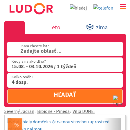
Villa DUNE - Bibione - Pineda - Severný J
leto
zima
02 2063 3182
Kam chcete ísť?
Po-Pia: 9.00 - 16.00
Zadajte oblasť ...
Kedy a na ako dlho?
15.08. - 03.10.2026 / 1 týždeň
Koľko osôb?
4 dosp.
HĽADAŤ
Severný Jadran
Bibione - Pineda
Villa DUNE