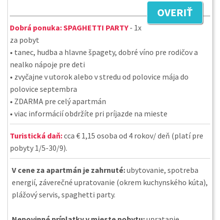
OVERIŤ
Dobrá ponuka:
SPAGHETTI PARTY
- 1x
za pobyt
• tanec, hudba a hlavne špagety, dobré víno pre rodičov a
nealko nápoje pre deti
• zvyčajne v utorok alebo v stredu od polovice mája do
polovice septembra
• ZDARMA pre celý apartmán
• viac informácií obdržíte pri príjazde na mieste
Turistická daň:
cca € 1,15 osoba od 4 rokov/ deň (platí pre
pobyty 1/5-30/9).
V cene za apartmán je zahrnuté:
ubytovanie, spotreba
energií, záverečné upratovanie (okrem kuchynského kúta),
plážový servis, spaghetti party.
Nepovinné príplatky v mieste pobytu:
upratanie