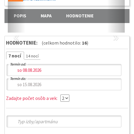
POPIS
MAPA
HODNOTENIE
«
»
HODNOTENIE:
(celkom hodnotilo:
16
)
7 nocí
14 nocí
Termín od:
Termín do:
Zadajte počet osôb a vek: