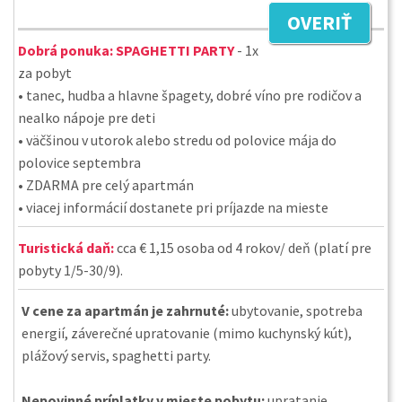
OVERIŤ
Dobrá ponuka:
SPAGHETTI PARTY
- 1x
za pobyt
• tanec, hudba a hlavne špagety, dobré víno pre rodičov a
nealko nápoje pre deti
• väčšinou v utorok alebo stredu od polovice mája do
polovice septembra
• ZDARMA pre celý apartmán
• viacej informácií dostanete pri príjazde na mieste
Turistická daň:
cca € 1,15 osoba od 4 rokov/ deň (platí pre
pobyty 1/5-30/9).
V cene za apartmán je zahrnuté:
ubytovanie, spotreba
energií, záverečné upratovanie (mimo kuchynský kút),
plážový servis, spaghetti party.
Nepovinné príplatky v mieste pobytu:
upratanie