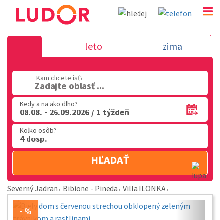
Villa ILONKA - Bibione - Pineda - Severný 
leto
zima
02 2063 3182
Kam chcete ísť?
Po-Pia: 9.00 - 16.00
Zadajte oblasť ...
Kedy a na ako dlho?
08.08. - 26.09.2026 / 1 týždeň
Koľko osôb?
4 dosp.
HĽADAŤ
Severný Jadran
Bibione - Pineda
Villa ILONKA