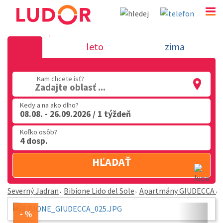
Apartmány GIUDECCA - Bibione Lido del Sole - Sever
leto
zima
02 2063 3182
Po-Pia: 9.00 - 16.00
Kam chcete ísť?
Zadajte oblasť ...
Kedy a na ako dlho?
08.08. - 26.09.2026 / 1 týždeň
Koľko osôb?
4 dosp.
HĽADAŤ
Severný Jadran
Bibione Lido del Sole
Apartmány GIUDECCA