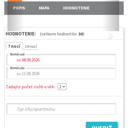
POPIS
MAPA
HODNOTENIE
«
»
HODNOTENIE:
(celkom hodnotilo:
30
)
7 nocí
14 nocí
Termín od:
Termín do:
Zadajte počet osôb a vek: