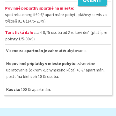
OVERIŤ
Povinné poplatky splatné na mieste:
spotreba energií 60 €/ apartmán/ pobyt, plážový servis za
týždeň 81 € (14/5-20/9).
Turistická daň:
cca € 0,75 osoba od 2 rokov/ deň (platí pre
pobyty 1/5-30/9).
V cene za apartmán je zahrnuté:
ubytovanie.
Nepovinné príplatky v mieste pobytu:
záverečné
upratovanie (okrem kuchynského kúta) 45 €/ apartmán,
posteľná bielizeň 10 €/ osoba.
Kaucia:
100 €/ apartmán.