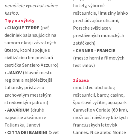
nemôžete vynechať známe
hotely, výborné
kasíno.
reštaurácie, limuzíny ľahko
Tipy na výlety
prechádzajúce ulicami,
•
CINQUE TERRE
(päť
Porsche svištiace v
dediniek balansujúcich na
preslávených monackých
samom okraji závratných
zatáčkach)
útesov, ktoré spojuje s
•
CANNES - FRANCIE
civilizáciou len prastará
(mesto herní a filmových
cestička Sentiero Azzurro)
festivalov)
•
JANOV
(hlavné mesto
regiónu a najdôležitejší
Zábava
taliansky prístav so
množstvo obchodov,
zachovalým mestským
reštaurácií, barov, casino,
stredovekým jadrom)
športové vyžitie, aquapark
•
AKVÁRIUM
(druhé
Caravelle v Ceriale (60 km),
najväčšie akvárium v
možnosť návštevy blízkych
Taliansku, Janov)
francúzskych letovísk
•
CITTA DEI BAMBINI
(Svet
Cannes, Nice alebo Monte