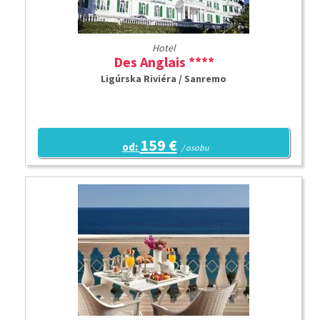
Hotel
Des Anglais ****
Ligúrska Riviéra / Sanremo
159 €
od:
/ osobu