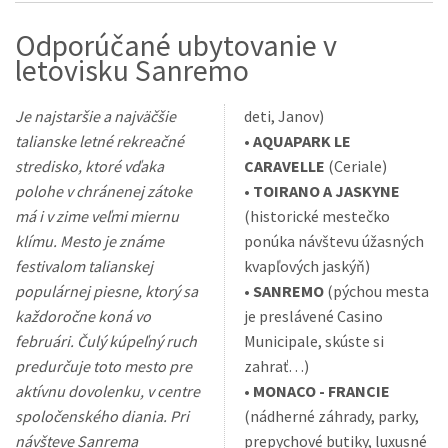
Odporúčané ubytovanie v
letovisku Sanremo
Je najstaršie a najväčšie
deti, Janov)
talianske letné rekreačné
•
AQUAPARK LE
stredisko, ktoré vďaka
CARAVELLE
(Ceriale)
polohe v chránenej zátoke
•
TOIRANO A JASKYNE
má i v zime veľmi miernu
(historické mestečko
klímu. Mesto je známe
ponúka návštevu úžasných
festivalom talianskej
kvapľových jaskýň)
populárnej piesne, ktorý sa
•
SANREMO
(pýchou mesta
každoročne koná vo
je preslávené Casino
februári. Čulý kúpeľný ruch
Municipale, skúste si
predurčuje toto mesto pre
zahrať…)
aktívnu dovolenku, v centre
•
MONACO - FRANCIE
spoločenského diania. Pri
(nádherné záhrady, parky,
návšteve Sanrema
prepychové butiky, luxusné