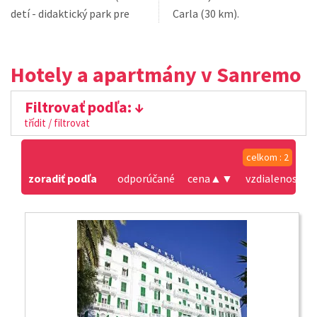
detí - didaktický park pre
Carla (30 km).
Hotely a apartmány v Sanremo
Filtrovať podľa:
třídit / filtrovat
celkom : 2
zoradiť podľa
odporúčané
cena
▲
▼
vzdialenosť od