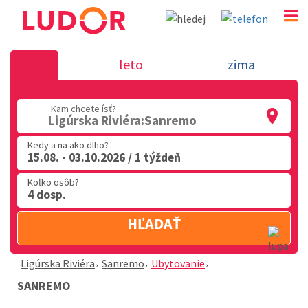
Sanremo - Ligúrska Riviéra
leto
zima
02 2063 3182
Kam chcete ísť?
Po-Pia: 9.00 - 16.00
Ligúrska Riviéra:Sanremo
Kedy a na ako dlho?
15.08. - 03.10.2026 / 1 týždeň
Koľko osôb?
4 dosp.
HĽADAŤ
Ligúrska Riviéra
Sanremo
Ubytovanie
SANREMO