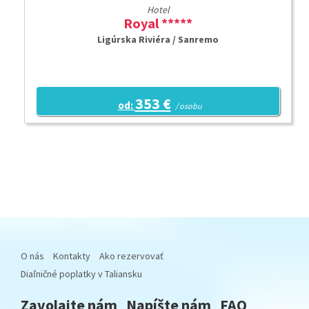
Hotel
Royal *****
Ligúrska Riviéra / Sanremo
353 €
od:
/ osobu
O nás
Kontakty
Ako rezervovať
Diaľničné poplatky v Taliansku
Zavolajte nám
Napíšte nám
FAQ