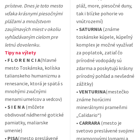
prísteve. Dnes je toto mesto
pláž, more, piesočné duny,
vďaka krásnymi piesočnými
tak i blízke pohorie vo
plážami a množstvom
vnútrozemí)
zaujímavých miest v okoliu
•
SATURNIA
(známe
vyhľadávaným cielom pre
toskánske kúpele, kúpeľný
letnú dovolenku.
komplex je možné využívať
Tipy na výlety
za poplatok, zatiaľ čo
•
F L O R E N C I A
(hlavné
prírodné vodopády sú
mesto Toskánska, kolíska
zdarma a poskytujú krásny
talianskeho humanizmu a
prírodný pohľad a nevšedné
renesancie, ktorá je spätá s
zážitky)
mnohými zvučnými
•
VENTURINA
(mestečko
menami umelcov a vedcov)
známe horúcimi
•
S I E N A
(môžete
minerálnymi prameňmi
obdivovať nádherné gotické
„Calidario“)
pamiatky, maliarske
•
CARRARA
(mesto je
umenie)
svetovo preslávené svojimi
•
PISA
(mesto preslávené
mramorovými lomami a