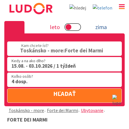
Forte dei Marmi - Toskánsko - mo
leto
zima
02 2063 3182
Kam chcete ísť?
Po-Pia: 9.00 - 16.00
Toskánsko - more:Forte dei Marmi
Kedy a na ako dlho?
15.08. - 03.10.2026 / 1 týždeň
Koľko osôb?
4 dosp.
HĽADAŤ
Toskánsko - more
Forte dei Marmi
Ubytovanie
FORTE DEI MARMI