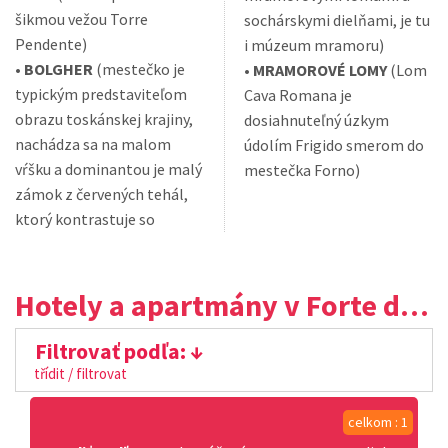
šikmou vežou Torre
sochárskymi dielňami, je tu
Pendente)
i múzeum mramoru)
•
BOLGHER
(mestečko je
•
MRAMOROVÉ LOMY
(Lom
typickým predstaviteľom
Cava Romana je
obrazu toskánskej krajiny,
dosiahnuteľný úzkym
nachádza sa na malom
údolím Frigido smerom do
vŕšku a dominantou je malý
mestečka Forno)
zámok z červených tehál,
ktorý kontrastuje so
Hotely a apartmány v Forte dei Marmi
Filtrovať podľa:
třídit / filtrovat
celkom : 1