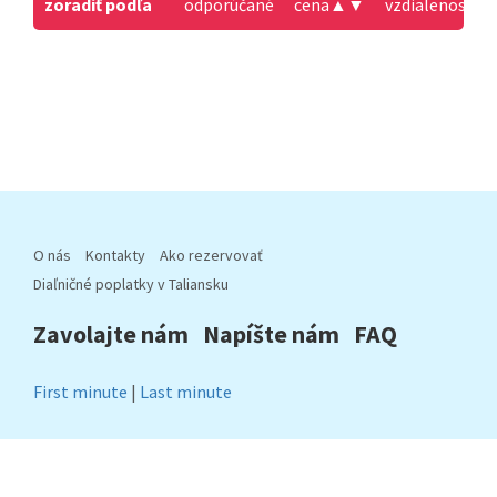
zoradiť podľa
odporúčané
cena
▲
▼
vzdialenosť od
O nás
Kontakty
Ako rezervovať
Diaľničné poplatky v Taliansku
Zavolajte nám
Napíšte nám
FAQ
First minute
|
Last minute