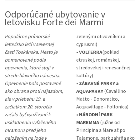
Odporúčané ubytovanie v
letovisku Forte dei Marmi
Populárne prímorské
zelenými olivovníkmi a
letovisko leží v severnej
cyprusmi)
časti Toskánska. Mesto je
•
VOLTERRA
(poklad
pomenované podľa
etruskej, románskej,
opevnenia, ktoré stojí v
stredovekej i renesančnej
strede hlavného námestia.
kultúry)
Opevnenie bolo postavené
•
ZÁBAVNÉ PARKY a
ako obrana proti nájazdom,
AQUAPARKY
(Cavallino
ale v priebehu 19. a
Matto - Donoratico,
začiatkom 20. storočia
Acquavillage - Follonica)
začalo byť využívané k
•
NÁRODNÍ PARK
uskladneniu vyťaženého
MAREMMA
(južne od
mramoru pred jeho
Principina a Mare až po
naložením na lode v
Talamone, park zahŕňa ako