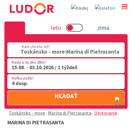
Marina di Pietrasanta - Toskánsko - 
leto
zima
02 2063 3182
Kam chcete ísť?
Po-Pia: 9.00 - 16.00
Toskánsko - more:Marina di Pietrasanta
Kedy a na ako dlho?
15.08. - 03.10.2026 / 1 týždeň
Koľko osôb?
4 dosp.
HĽADAŤ
Toskánsko - more
Marina di Pietrasanta
Ubytovanie
MARINA DI PIETRASANTA