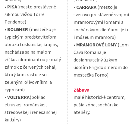
•
PISA
(mesto preslávené
•
CARRARA
(mesto je
šikmou vežou Torre
svetovo preslávené svojimi
Pendente)
mramorovými lomami a
•
BOLGHER
(mestečko je
sochárskymi dielňami, je tu
typickým predstaviteľom
i múzeum mramoru)
obrazu toskánskej krajiny,
•
MRAMOROVÉ LOMY
(Lom
nachádza sa na malom
Cava Romana je
vŕšku a dominantou je malý
dosiahnuteľný úzkym
zámok z červených tehál,
údolím Frigido smerom do
ktorý kontrastuje so
mestečka Forno)
zelenými olivovníkmi a
cyprusmi)
Zábava
•
VOLTERRA
(poklad
malé historické centrum,
etruskej, románskej,
pešia zóna, sochárske
stredovekej i renesančnej
ateliéry.
kultúry)