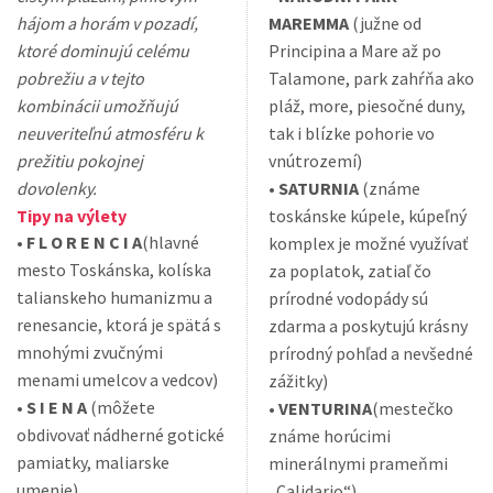
hájom a horám v pozadí,
MAREMMA
(južne od
ktoré dominujú celému
Principina a Mare až po
pobrežiu a v tejto
Talamone, park zahŕňa ako
kombinácii umožňujú
pláž, more, piesočné duny,
neuveriteľnú atmosféru k
tak i blízke pohorie vo
prežitiu pokojnej
vnútrozemí)
dovolenky.
•
SATURNIA
(známe
Tipy na výlety
toskánske kúpele, kúpeľný
•
F L O R E N C I A
(hlavné
komplex je možné využívať
mesto Toskánska, kolíska
za poplatok, zatiaľ čo
talianskeho humanizmu a
prírodné vodopády sú
renesancie, ktorá je spätá s
zdarma a poskytujú krásny
mnohými zvučnými
prírodný pohľad a nevšedné
menami umelcov a vedcov)
zážitky)
•
S I E N A
(môžete
•
VENTURINA
(mestečko
obdivovať nádherné gotické
známe horúcimi
pamiatky, maliarske
minerálnymi prameňmi
umenie)
„Calidario“)