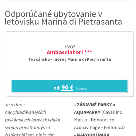
Odporúčané ubytovanie v
letovisku Marina di Pietrasanta
Hotel
Ambasciatori ***
Toskánsko - more / Marina di Pietrasanta
90 €
od:
/ osobu
Je jedno z
•
ZÁBAVNÉ PARKY a
najvyhľadávanejších
AQUAPARKY
(Cavallino
toskánskych letovísk vďaka
Matto - Donoratico,
svojim priestranným a
Acquavillage - Follonica)
čistým plážam, píniovým
•
NÁRODNÍ PARK