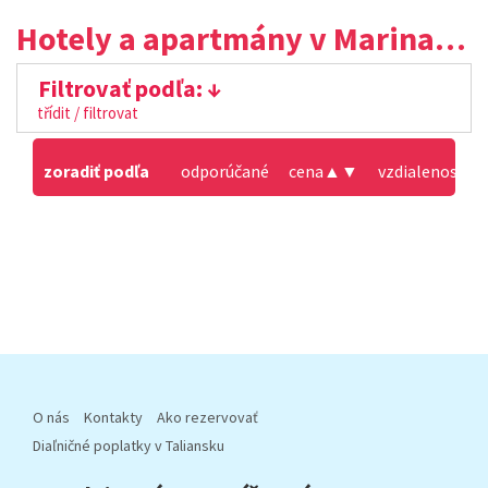
Hotely a apartmány v Marina di Pietrasanta
Filtrovať podľa:
třídit / filtrovat
zoradiť podľa
odporúčané
cena
▲
▼
vzdialenosť od
O nás
Kontakty
Ako rezervovať
Diaľničné poplatky v Taliansku