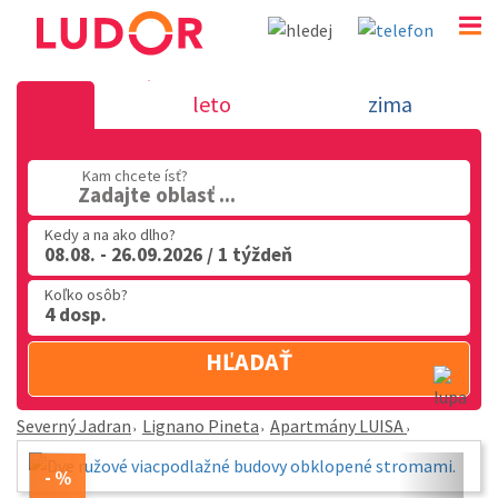
Apartmány LUISA - Lignano Pineta -
leto
zima
Severný Jadran
02 2063 3182
Kam chcete ísť?
Zadajte oblasť ...
Po-Pia: 9.00 - 16.00
Kedy a na ako dlho?
08.08. - 26.09.2026 / 1 týždeň
Koľko osôb?
4 dosp.
HĽADAŤ
Severný Jadran
Lignano Pineta
Apartmány LUISA