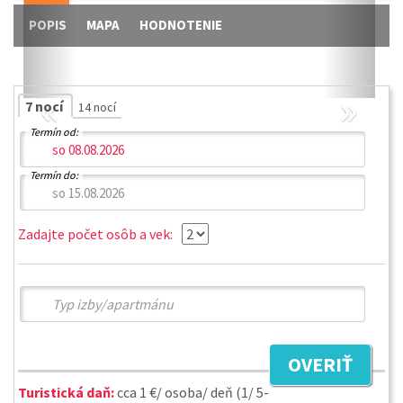
POPIS
MAPA
HODNOTENIE
«
»
7 nocí
14 nocí
Termín od:
Termín do:
Zadajte počet osôb a vek:
OVERIŤ
Turistická daň:
cca 1 €/ osoba/ deň (1/ 5-