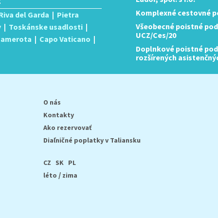
:
Komplexné cestovné po
Riva del Garda
|
Pietra
Všeobecné poistné pod
y
|
Toskánske usadlosti
|
UCZ/Ces/20
 Camerota
|
Capo Vaticano
|
Doplnkové poistné podm
rozšírených asistenčný
O nás
Kontakty
Ako rezervovať
Diaľničné poplatky v Taliansku
CZ
SK
PL
/
léto
zima