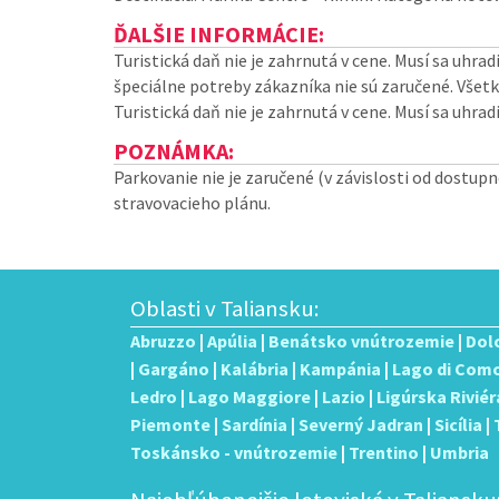
ĎALŠIE INFORMÁCIE:
Turistická daň nie je zahrnutá v cene. Musí sa uhrad
špeciálne potreby zákazníka nie sú zaručené. Všet
Turistická daň nie je zahrnutá v cene. Musí sa uhradi
POZNÁMKA:
Parkovanie nie je zaručené (v závislosti od dostup
stravovacieho plánu.
Oblasti v Taliansku:
Abruzzo
|
Apúlia
|
Benátsko vnútrozemie
|
Dol
|
Gargáno
|
Kalábria
|
Kampánia
|
Lago di Com
Ledro
|
Lago Maggiore
|
Lazio
|
Ligúrska Riviér
Piemonte
|
Sardínia
|
Severný Jadran
|
Sicília
|
Toskánsko - vnútrozemie
|
Trentino
|
Umbria