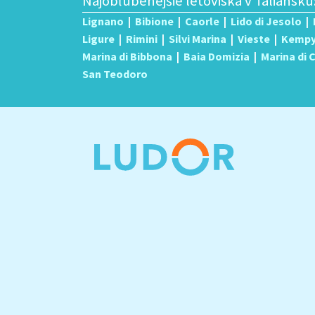
Najobľúbenejšie letoviská v Taliansku
Lignano
|
Bibione
|
Caorle
|
Lido di Jesolo
|
Ligure
|
Rimini
|
Silvi Marina
|
Vieste
|
Kemp
Marina di Bibbona
|
Baia Domizia
|
Marina di
San Teodoro