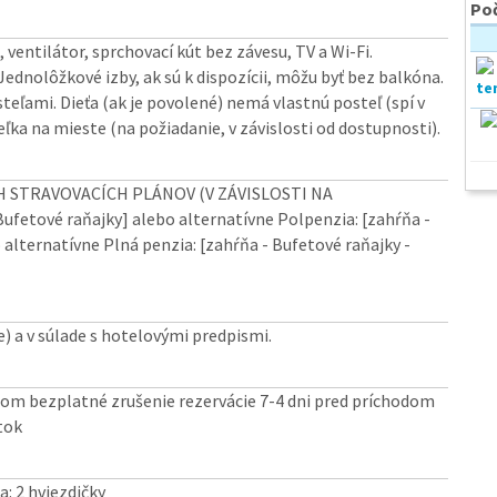
Poč
 ventilátor, sprchovací kút bez závesu, TV a Wi-Fi.
 Jednolôžkové izby, ak sú k dispozícii, môžu byť bez balkóna.
steľami. Dieťa (ak je povolené) nemá vlastnú posteľ (spí v
eľka na mieste (na požiadanie, v závislosti od dostupnosti).
 STRAVOVACÍCH PLÁNOV (V ZÁVISLOSTI NA
fetové raňajky] alebo alternatívne Polpenzia: [zahŕňa -
alternatívne Plná penzia: [zahŕňa - Bufetové raňajky -
) a v súlade s hotelovými predpismi.
odom bezplatné zrušenie rezervácie 7-4 dni pred príchodom
tok
a: 2 hviezdičky