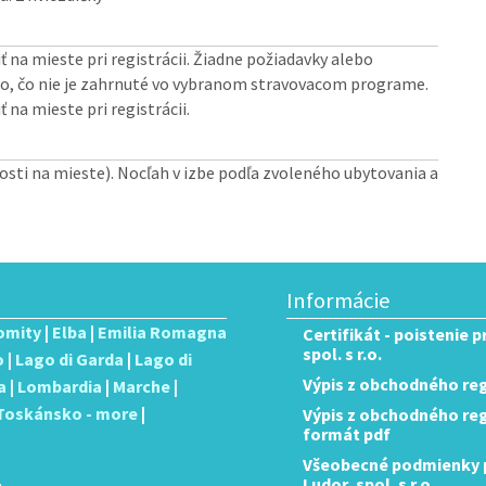
iť na mieste pri registrácii. Žiadne požiadavky alebo
ko, čo nie je zahrnuté vo vybranom stravovacom programe.
ť na mieste pri registrácii.
nosti na mieste). Nocľah v izbe podľa zvoleného ubytovania a
Informácie
omity
|
Elba
|
Emilia Romagna
Certifikát - poistenie 
spol. s r.o.
o
|
Lago di Garda
|
Lago di
Výpis z obchodného reg
a
|
Lombardia
|
Marche
|
Toskánsko - more
|
Výpis z obchodného regis
formát pdf
Všeobecné podmienky p
Ludor, spol. s r.o.