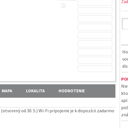
»
Zad
Ho
von
di
PO
Nie
MAPA
LOKALITA
HODNOTENIE
kto
apl
pob
(otvorený od 30. 5.) Wi-Fi pripojenie je k dispozícii zadarmo
zná