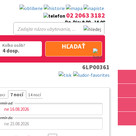
02 2063 3182
Po-Pia: 9.00 - 16.00
HĽADAŤ
Koľko osôb?
4 dosp.
6LP00361
7 nocí
noci
14 nocí
rmín od:
rmín do: