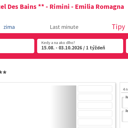
el Des Bains ** - Rimini - Emilia Romagna
Tipy
zima
Last minute
Kedy a na ako dlho?
15.08. - 03.10.2026 / 1 týždeň
**
4 
Te
Te