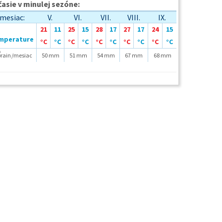
asie v minulej sezóne:
mesiac:
V.
VI.
VII.
VIII.
IX.
21
11
25
15
28
17
27
17
24
15
°C
°C
°C
°C
°C
°C
°C
°C
°C
°C
/mesiac
50 mm
51 mm
54 mm
67 mm
68 mm