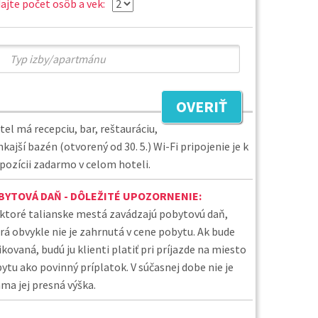
ajte počet osôb a vek:
OVERIŤ
tel má recepciu, bar, reštauráciu,
kajší bazén (otvorený od 30. 5.) Wi-Fi pripojenie je k
spozícii zadarmo v celom hoteli.
BYTOVÁ DAŇ - DÔLEŽITÉ UPOZORNENIE:
ktoré talianske mestá zavádzajú pobytovú daň,
rá obvykle nie je zahrnutá v cene pobytu. Ak bude
ikovaná, budú ju klienti platiť pri príjazde na miesto
ytu ako povinný príplatok. V súčasnej dobe nie je
ma jej presná výška.