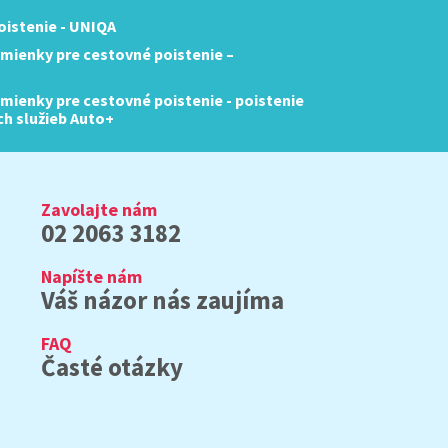
istenie - UNIQA
mienky pre cestovné poistenie –
ienky pre cestovné poistenie - poistenie
ch služieb Auto+
Zavolajte nám
02 2063 3182
Napíšte nám
Váš názor nás zaujíma
FAQ
Časté otázky