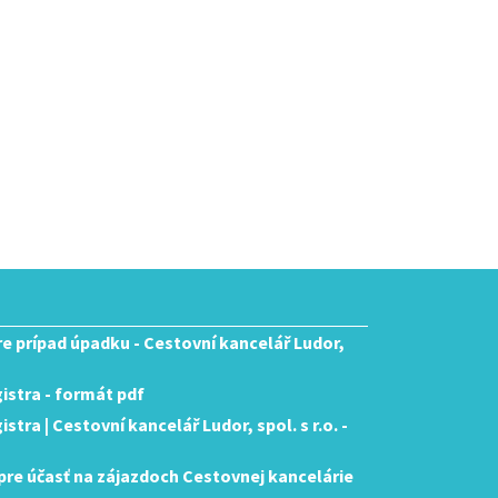
pre prípad úpadku - Cestovní kancelář Ludor,
istra - formát pdf
tra | Cestovní kancelář Ludor, spol. s r.o. -
re účasť na zájazdoch Cestovnej kancelárie