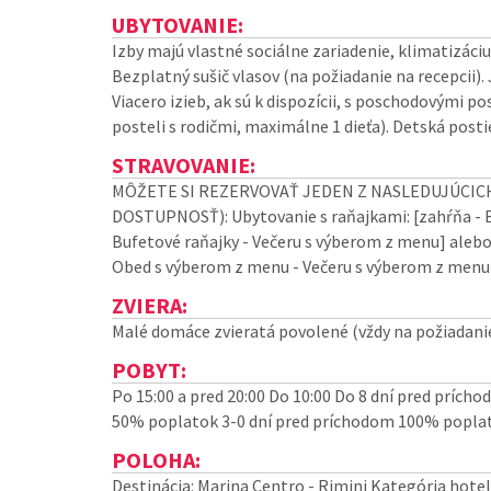
UBYTOVANIE:
Izby majú vlastné sociálne zariadenie, klimatizáciu,
Bezplatný sušič vlasov (na požiadanie na recepcii).
Viacero izieb, ak sú k dispozícii, s poschodovými po
posteli s rodičmi, maximálne 1 dieťa). Detská posti
STRAVOVANIE:
MÔŽETE SI REZERVOVAŤ JEDEN Z NASLEDUJÚCICH
DOSTUPNOSŤ): Ubytovanie s raňajkami: [zahŕňa - Bu
Bufetové raňajky - Večeru s výberom z menu] alebo 
Obed s výberom z menu - Večeru s výberom z menu
ZVIERA:
Malé domáce zvieratá povolené (vždy na požiadanie
POBYT:
Po 15:00 a pred 20:00 Do 10:00 Do 8 dní pred prích
50% poplatok 3-0 dní pred príchodom 100% popla
POLOHA:
Destinácia: Marina Centro - Rimini Kategória hotel