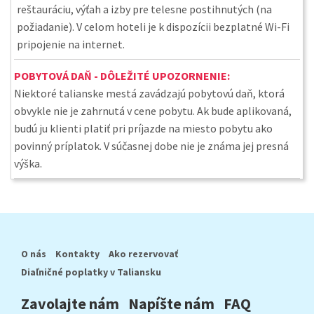
reštauráciu, výťah a izby pre telesne postihnutých (na
požiadanie). V celom hoteli je k dispozícii bezplatné Wi-Fi
pripojenie na internet.
POBYTOVÁ DAŇ - DÔLEŽITÉ UPOZORNENIE:
Niektoré talianske mestá zavádzajú pobytovú daň, ktorá
obvykle nie je zahrnutá v cene pobytu. Ak bude aplikovaná,
budú ju klienti platiť pri príjazde na miesto pobytu ako
povinný príplatok. V súčasnej dobe nie je známa jej presná
výška.
O nás
Kontakty
Ako rezervovať
Diaľničné poplatky v Taliansku
Zavolajte nám
Napíšte nám
FAQ