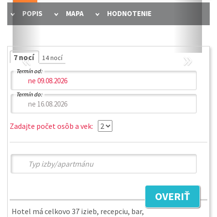
POPIS
MAPA
HODNOTENIE
«
»
7 nocí
14 nocí
Termín od:
Termín do:
Zadajte počet osôb a vek:
OVERIŤ
Hotel má celkovo 37 izieb, recepciu, bar,