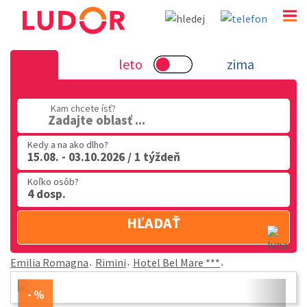
Hotel Bel Mare *** - Rimini - Emilia R
leto
zima
02 2063 3182
Kam chcete ísť?
Po-Pia: 9.00 - 16.00
Zadajte oblasť ...
Kedy a na ako dlho?
15.08. - 03.10.2026 / 1 týždeň
Koľko osôb?
4 dosp.
HĽADAŤ
Emilia Romagna
Rimini
Hotel Bel Mare ***