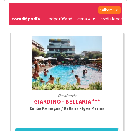
celkom : 29
zoradiť podľa
odporúčané
cena
▲
▼
vzdialenosť od
Rezidencia
GIARDINO - BELLARIA ***
Emilia Romagna / Bellaria - Igea Marina