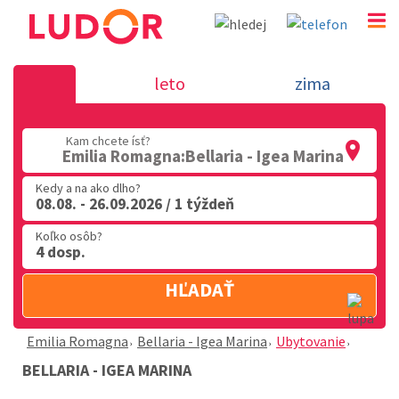
Bellaria - Igea Marina - Emilia Rom
leto
zima
02 2063 3182
Kam chcete ísť?
Po-Pia: 9.00 - 16.00
Emilia Romagna:Bellaria - Igea Marina
Kedy a na ako dlho?
08.08. - 26.09.2026 / 1 týždeň
Koľko osôb?
4 dosp.
HĽADAŤ
Emilia Romagna
Bellaria - Igea Marina
Ubytovanie
BELLARIA - IGEA MARINA