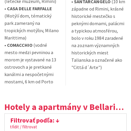
(letecké muzeum, Rimini)
•
SANTARCANGELO
(10 km
•
CASA DELLE FARFALLE
západne od Rimini, krásné
(Motýlí dom, tématický
historické mestečko s
park zameraný na
peknými domami, palácmi
tropických motýľov, Milano
a typickou atmosférou,
Marittima)
bolo v roku 1984 zaradené
•
COMACCHIO
(vodné
na zoznam významných
mesto medzi pevninou a
historických miest
morom je vystavané na 13
Talianska a označené ako
ostrovoch a je pretkané
"Cittá d´Arte")
kanálmi a nespočetnými
mostami, 6 km od Porto
Hotely a apartmány v Bellaria - Igea Marina
Filtrovať podľa:
třídit / filtrovat