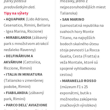
parky potešia
mozaiky, jedno z
predovšetkým deti.
nejpozoruhodnějších miest
Tipy na výlety
Talianska)
•
AQUAPARK
(Lido Adriano,
•
SAN MARINO
Cesenatico, Rimini, Bellaria
(samostatná republika na
- Igea Marina, Riccione)
svahoch hory Monte
•
MIRABILANDIA
(zábavný
Titano, na najvyšších
park s množstvom atrakcií
bodoch skalného útesu
neďaleko Ravenny)
stoja pevnosti La Rocca
•
DELFINÁRIUM A
Guaita, Cesta (Fratta) a
AKVÁRIUM
(Cattolica,
veža Montale, ktoré sú
Riccione, Rimini)
spojené vyhliadkovou
•
ITALIA IN MINIATURA
cestou)
(Taliansko v zmenšenej
•
MARANELLO ROSSO
podobe, Rimini)
(múzeum F1 s 25
•
FIABILANDIA
(zábavný
exponátmi, butik s
park, Rimini)
možnosťou zakúpenia
•
PARCO DELL’ AVIAZIONE
značkových výrobkov)