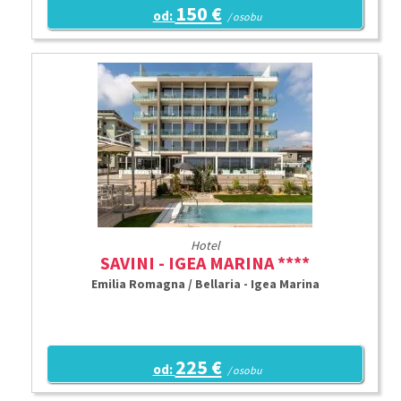
150 €
od:
/ osobu
Hotel
SAVINI - IGEA MARINA ****
Emilia Romagna / Bellaria - Igea Marina
225 €
od:
/ osobu