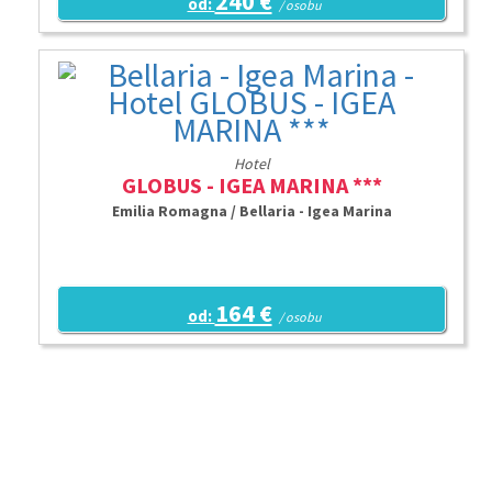
240 €
od:
/ osobu
Hotel
GLOBUS - IGEA MARINA ***
Emilia Romagna / Bellaria - Igea Marina
164 €
od:
/ osobu