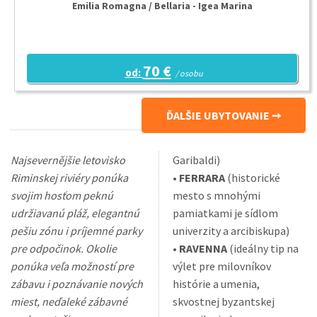
Emilia Romagna / Bellaria - Igea Marina
70 €
od:
/ osobu
ĎALŠIE UBYTOVANIE
Najsevernějšie letovisko
Garibaldi)
Riminskej riviéry ponúka
•
FERRARA
(historické
svojim hosťom peknú
mesto s mnohými
udržiavanú pláž, elegantnú
pamiatkami je sídlom
pešiu zónu i príjemné parky
univerzity a arcibiskupa)
pre odpočinok. Okolie
•
RAVENNA
(ideálny tip na
ponúka veľa možností pre
výlet pre milovníkov
zábavu i poznávanie nových
histórie a umenia,
miest, neďaleké zábavné
skvostnej byzantskej