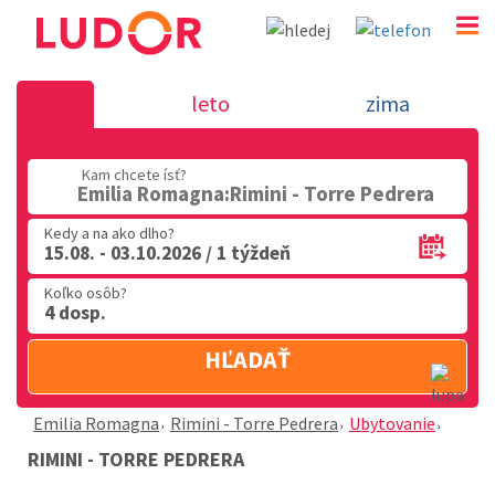
Rimini - Torre Pedrera - Emilia Rom
leto
zima
02 2063 3182
Kam chcete ísť?
Po-Pia: 9.00 - 16.00
Emilia Romagna:Rimini - Torre Pedrera
Kedy a na ako dlho?
15.08. - 03.10.2026 / 1 týždeň
Koľko osôb?
4 dosp.
HĽADAŤ
Emilia Romagna
Rimini - Torre Pedrera
Ubytovanie
RIMINI - TORRE PEDRERA