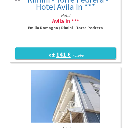
Hotel
Avila In ***
Emilia Romagna / Rimini - Torre Pedrera
141 €
od:
/ osobu