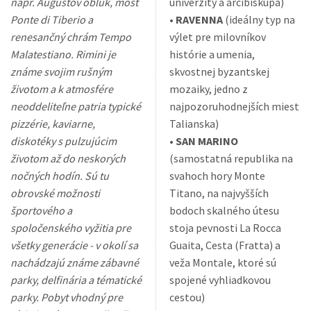
napr. Augustov oblúk, most
univerzity a arcibiskupa)
Ponte di Tiberio a
•
RAVENNA
(ideálny typ na
renesančný chrám Tempo
výlet pre milovníkov
Malatestiano. Rimini je
histórie a umenia,
známe svojim rušným
skvostnej byzantskej
životom a k atmosfére
mozaiky, jedno z
neoddeliteľne patria typické
najpozoruhodnejších miest
pizzérie, kaviarne,
Talianska)
diskotéky s pulzujúcim
•
SAN MARINO
životom až do neskorých
(samostatná republika na
nočných hodín. Sú tu
svahoch hory Monte
obrovské možnosti
Titano, na najvyšších
športového a
bodoch skalného útesu
spoločenského vyžitia pre
stoja pevnosti La Rocca
všetky generácie - v okolí sa
Guaita, Cesta (Fratta) a
nachádzajú známe zábavné
veža Montale, ktoré sú
parky, delfinária a tématické
spojené vyhliadkovou
parky. Pobyt vhodný pre
cestou)