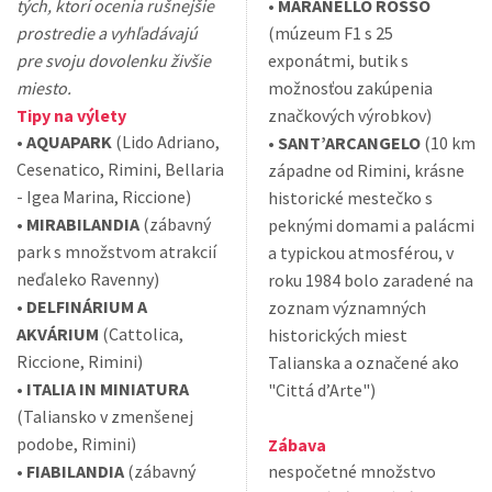
tých, ktorí ocenia rušnejšie
•
MARANELLO ROSSO
prostredie a vyhľadávajú
(múzeum F1 s 25
pre svoju dovolenku živšie
exponátmi, butik s
miesto.
možnosťou zakúpenia
Tipy na výlety
značkových výrobkov)
•
AQUAPARK
(Lido Adriano,
•
SANT’ARCANGELO
(10 km
Cesenatico, Rimini, Bellaria
západne od Rimini, krásne
- Igea Marina, Riccione)
historické mestečko s
•
MIRABILANDIA
(zábavný
peknými domami a palácmi
park s množstvom atrakcií
a typickou atmosférou, v
neďaleko Ravenny)
roku 1984 bolo zaradené na
•
DELFINÁRIUM A
zoznam významných
AKVÁRIUM
(Cattolica,
historických miest
Riccione, Rimini)
Talianska a označené ako
•
ITALIA IN MINIATURA
"Cittá d’Arte")
(Taliansko v zmenšenej
podobe, Rimini)
Zábava
•
FIABILANDIA
(zábavný
nespočetné množstvo