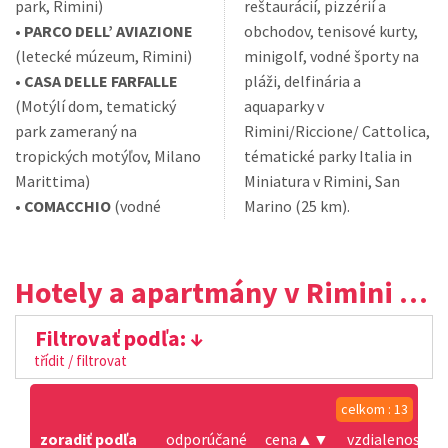
park, Rimini)
reštaurácií, pizzérií a
•
PARCO DELL’ AVIAZIONE
obchodov, tenisové kurty,
(letecké múzeum, Rimini)
minigolf, vodné športy na
•
CASA DELLE FARFALLE
pláži, delfinária a
(Motýlí dom, tematický
aquaparky v
park zameraný na
Rimini/Riccione/ Cattolica,
tropických motýľov, Milano
tématické parky Italia in
Marittima)
Miniatura v Rimini, San
•
COMACCHIO
(vodné
Marino (25 km).
Hotely a apartmány v Rimini - Torre Pedrera
Filtrovať podľa:
třídit / filtrovat
celkom : 13
zoradiť podľa
odporúčané
cena
▲
▼
vzdialenosť od