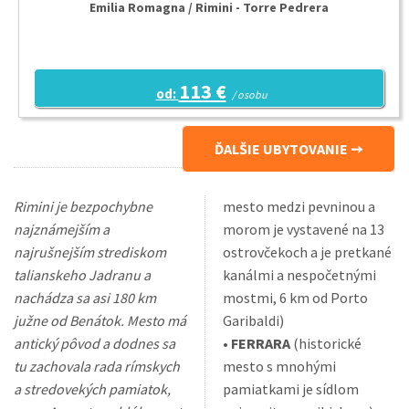
Emilia Romagna / Rimini - Torre Pedrera
113 €
od:
/ osobu
ĎALŠIE UBYTOVANIE
Rimini je bezpochybne
mesto medzi pevninou a
najznámejším a
morom je vystavené na 13
najrušnejším strediskom
ostrovčekoch a je pretkané
talianskeho Jadranu a
kanálmi a nespočetnými
nachádza sa asi 180 km
mostmi, 6 km od Porto
južne od Benátok. Mesto má
Garibaldi)
antický pôvod a dodnes sa
•
FERRARA
(historické
tu zachovala rada rímskych
mesto s mnohými
a stredovekých pamiatok,
pamiatkami je sídlom