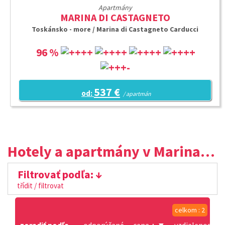
Apartmány
MARINA DI CASTAGNETO
Toskánsko - more / Marina di Castagneto Carducci
96 %
537 €
od:
/ apartmán
Hotely a apartmány v Marina di Castagneto Carducci
Filtrovať podľa:
třídit / filtrovat
celkom : 2