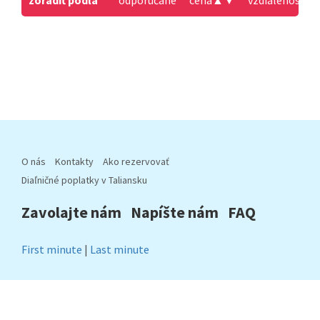
zoradiť podľa
odporúčané
cena
▲
▼
vzdialenosť od
O nás
Kontakty
Ako rezervovať
Diaľničné poplatky v Taliansku
Zavolajte nám
Napíšte nám
FAQ
First minute
|
Last minute