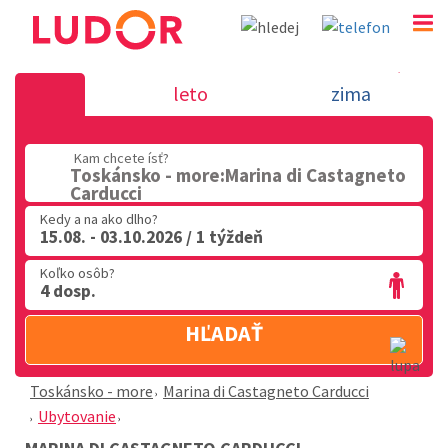
Marina di Castagneto Carducci - Toskánsko
leto
zima
02 2063 3182
Kam chcete ísť?
Po-Pia: 9.00 - 16.00
Toskánsko - more:Marina di Castagneto
Carducci
Kedy a na ako dlho?
15.08. - 03.10.2026 / 1 týždeň
Koľko osôb?
4 dosp.
HĽADAŤ
Toskánsko - more
Marina di Castagneto Carducci
Ubytovanie