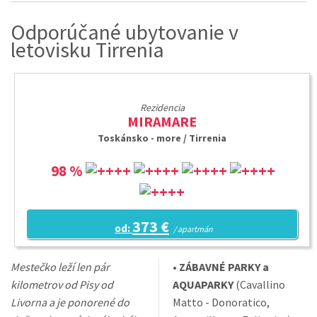
Odporúčané ubytovanie v
letovisku Tirrenia
Rezidencia
MIRAMARE
Toskánsko - more / Tirrenia
98 %
373 €
od:
/ apartmán
Mestečko leží len pár
•
ZÁBAVNÉ PARKY a
kilometrov od Pisy od
AQUAPARKY
(Cavallino
Livorna a je ponorené do
Matto - Donoratico,