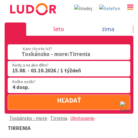
Tirrenia - Toskánsko - more
leto
zima
02 2063 3182
Kam chcete ísť?
Po-Pia: 9.00 - 16.00
Toskánsko - more:Tirrenia
Kedy a na ako dlho?
15.08. - 03.10.2026 / 1 týždeň
Koľko osôb?
4 dosp.
HĽADAŤ
Toskánsko - more
Tirrenia
Ubytovanie
TIRRENIA