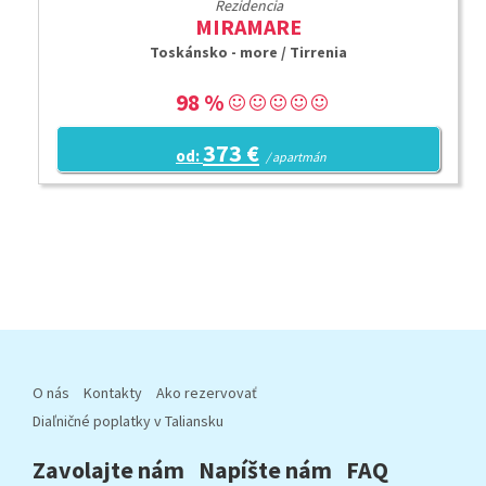
Rezidencia
MIRAMARE
Toskánsko - more / Tirrenia
98 %
373 €
od:
/ apartmán
O nás
Kontakty
Ako rezervovať
Diaľničné poplatky v Taliansku
Zavolajte nám
Napíšte nám
FAQ