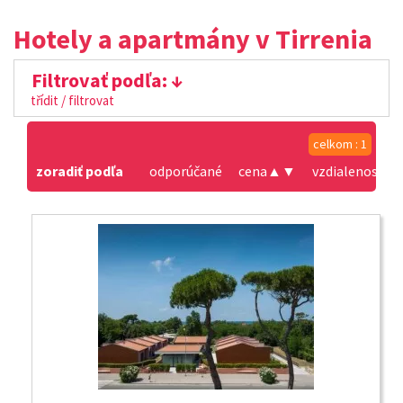
Hotely a apartmány v Tirrenia
Filtrovať podľa:
třídit / filtrovat
celkom : 1
zoradiť podľa
odporúčané
cena
▲
▼
vzdialenosť od