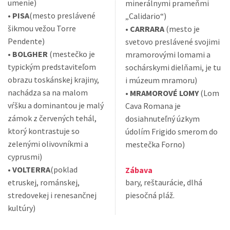
umenie)
minerálnymi prameňmi
•
PISA
(mesto preslávené
„Calidario“)
šikmou vežou Torre
•
CARRARA
(mesto je
Pendente)
svetovo preslávené svojimi
•
BOLGHER
(mestečko je
mramorovými lomami a
typickým predstaviteľom
sochárskymi dielňami, je tu
obrazu toskánskej krajiny,
i múzeum mramoru)
nachádza sa na malom
•
MRAMOROVÉ LOMY
(Lom
vŕšku a dominantou je malý
Cava Romana je
zámok z červených tehál,
dosiahnuteľný úzkym
ktorý kontrastuje so
údolím Frigido smerom do
zelenými olivovníkmi a
mestečka Forno)
cyprusmi)
•
VOLTERRA
(poklad
Zábava
etruskej, románskej,
bary, reštaurácie, dlhá
stredovekej i renesančnej
piesočná pláž.
kultúry)