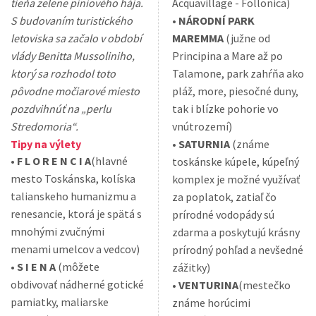
tieňa zelene píniového hája.
Acquavillage - Follonica)
S budovaním turistického
•
NÁRODNÍ PARK
letoviska sa začalo v období
MAREMMA
(južne od
vlády Benitta Mussoliniho,
Principina a Mare až po
ktorý sa rozhodol toto
Talamone, park zahŕňa ako
pôvodne močiarové miesto
pláž, more, piesočné duny,
pozdvihnúť na „perlu
tak i blízke pohorie vo
Stredomoria“.
vnútrozemí)
Tipy na výlety
•
SATURNIA
(známe
•
F L O R E N C I A
(hlavné
toskánske kúpele, kúpeľný
mesto Toskánska, kolíska
komplex je možné využívať
talianskeho humanizmu a
za poplatok, zatiaľ čo
renesancie, ktorá je spätá s
prírodné vodopády sú
mnohými zvučnými
zdarma a poskytujú krásny
menami umelcov a vedcov)
prírodný pohľad a nevšedné
•
S I E N A
(môžete
zážitky)
obdivovať nádherné gotické
•
VENTURINA
(mestečko
pamiatky, maliarske
známe horúcimi