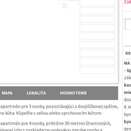
»
Zad
ti
NA 
-
S
zák
kuc
mi
MAPA
LOKALITA
HODNOTENIE
dos
apartmán pre 3 osoby, pozostávajúci z dvojlôžkovej spálne,
8. 
ho kúta. Kúpeľňa s vaňou alebo sprchovacím kútom.
kyv
ky
apartmán pre 4 osoby, približne 30 metrov štvorcových,
den
ývacej izby s rozkladacou pohovkou pre dve osoby a