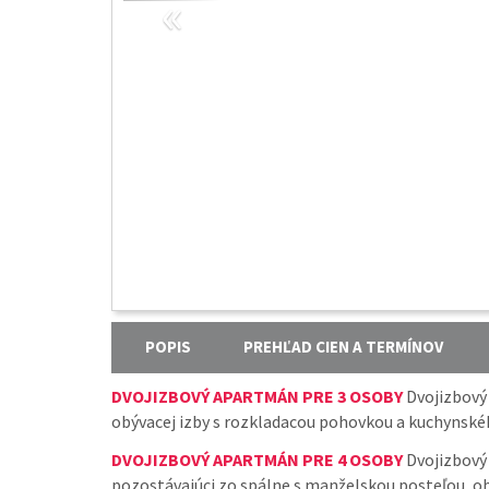
«
POPIS
PREHĽAD CIEN A TERMÍNOV
DVOJIZBOVÝ APARTMÁN PRE 3 OSOBY
Dvojizbový 
obývacej izby s rozkladacou pohovkou a kuchynské
DVOJIZBOVÝ APARTMÁN PRE 4 OSOBY
Dvojizbový 
pozostávajúci zo spálne s manželskou posteľou, ob