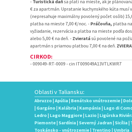
-
Turistická daň
sa platí na mieste, ak je plánovaná
€ za apartmán. Upratanie kuchynského kúta musí vž
(nepresahuje maximálny povolený počet osôb) 15,00
platba na mieste 7,00 €/noc. -
Práčovňa,
platba na
vyžiadanie, rezervácia a platba na mieste podľa do
alebo 5,00 € na deň. -
Zvieratá
sú povolené na poži
apartmán s priamou platbou 7,00 € na deň.
ZVIERA
CIRKOD:
- 009049-RT-0009 -
cin IT009049A13VTLKWR7
Oblasti v Taliansku:
Abruzzo
|
Apúlia
|
Benátsko vnútrozemie
|
Dol
|
Gargáno
|
Kalábria
|
Kampánia
|
Lago di Com
Ledro
|
Lago Maggiore
|
Lazio
|
Ligúrska Riviér
Piemonte
|
Sardínia
|
Severný Jadran
|
Sicília
|
Toskánsko - vnútrozemie
|
Trentino
|
Umbria