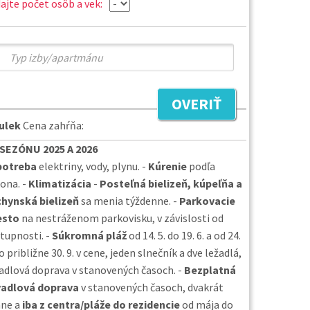
ajte počet osôb a vek:
OVERIŤ
tulek
Cena zahŕňa:
SEZÓNU 2025 A 2026
potreba
elektriny, vody, plynu. -
Kúrenie
podľa
ona. -
Klimatizácia
-
Posteľná bielizeň, kúpeľňa a
hynská bielizeň
sa menia týždenne. -
Parkovacie
esto
na nestráženom parkovisku, v závislosti od
tupnosti. -
Súkromná pláž
od 14. 5. do 19. 6. a od 24.
do približne 30. 9. v cene, jeden slnečník a dve ležadlá,
adlová doprava v stanovených časoch. -
Bezplatná
vadlová doprava
v stanovených časoch, dvakrát
ne a
iba z centra/pláže do rezidencie
od mája do