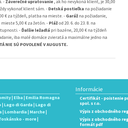
. -
Záverečné upratovanie
, ak ho nevykoná klient, je 30,00
dy vykonať klient sám. -
Detská postieľka
na požiadanie
 € za týždeň, platba na mieste. -
Garáž
na požiadanie,
 mieste 5,00 € za žetón. -
Pláž
od 20. 6. do 23. 8. na
stupnosti. -
Ďalšie ležadlá
pri bazéne, 20,00 € na týždeň
adanie, iba malé domáce zvieratá a maximálne jedno na
TÁ NIE SÚ POVOLENÉ V AUGUSTE.
Informácie
omity
|
Elba
|
Emilia Romagna
Certifikát - poistenie 
spol. s r.o.
o
|
Lago di Garda
|
Lago di
Výpis z obchodného reg
a
|
Lombardia
|
Marche
|
Toskánsko - more
|
Výpis z obchodného regis
formát pdf