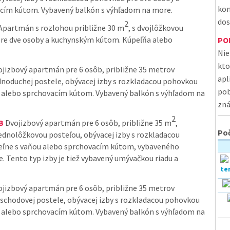
kon
acím kútom. Vybavený balkón s výhľadom na more.
dos
2
Apartmán s rozlohou približne 30 m
, s dvojlôžkovou
pre dve osoby a kuchynským kútom. Kúpeľňa alebo
PO
Nie
kto
jizbový apartmán pre 6 osôb, približne 35 metrov
apl
ednoduchej postele, obývacej izby s rozkladacou pohovkou
pob
u alebo sprchovacím kútom. Vybavený balkón s výhľadom na
zná
2
B
Dvojizbový apartmán pre 6 osôb, približne 35 m
,
Poč
ednolôžkovou posteľou, obývacej izby s rozkladacou
eľne s vaňou alebo sprchovacím kútom, vybaveného
e. Tento typ izby je tiež vybavený umývačkou riadu a
jizbový apartmán pre 6 osôb, približne 35 metrov
poschodovej postele, obývacej izby s rozkladacou pohovkou
u alebo sprchovacím kútom. Vybavený balkón s výhľadom na