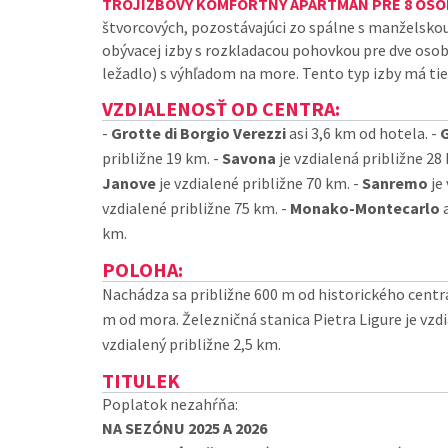
TROJIZBOVÝ KOMFORTNÝ APARTMÁN PRE 8 OSÔ
štvorcových, pozostávajúci zo spálne s manželskou
obývacej izby s rozkladacou pohovkou pre dve osob
ležadlo) s výhľadom na more. Tento typ izby má tie
VZDIALENOSŤ OD CENTRA:
-
Grotte di Borgio Verezzi
asi 3,6 km od hotela. -
G
približne 19 km. -
Savona
je vzdialená približne 28
Janove
je vzdialené približne 70 km. -
Sanremo
je 
vzdialené približne 75 km. -
Monako-Montecarlo
a
km.
POLOHA:
Nachádza sa približne 600 m od historického centra
m od mora. Železničná stanica Pietra Ligure je vzdia
vzdialený približne 2,5 km.
TITULEK
Poplatok nezahŕňa:
NA SEZÓNU 2025 A 2026