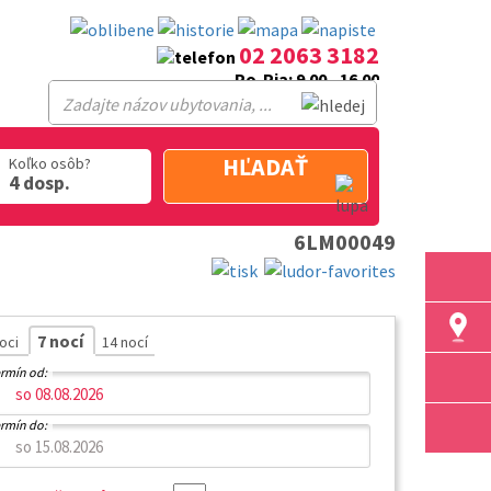
02 2063 3182
Po-Pia: 9.00 - 16.00
HĽADAŤ
Koľko osôb?
4 dosp.
6LM00049
7 nocí
noci
14 nocí
rmín od:
rmín do: