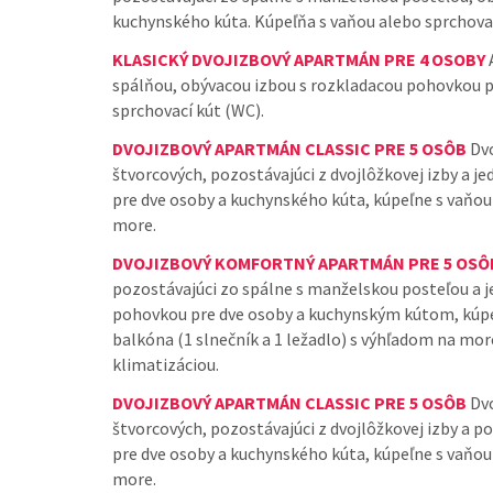
kuchynského kúta. Kúpeľňa s vaňou alebo sprchov
KLASICKÝ DVOJIZBOVÝ APARTMÁN PRE 4 OSOBY
spálňou, obývacou izbou s rozkladacou pohovkou 
sprchovací kút (WC).
DVOJIZBOVÝ APARTMÁN CLASSIC PRE 5 OSÔB
Dvo
štvorcových, pozostávajúci z dvojlôžkovej izby a j
pre dve osoby a kuchynského kúta, kúpeľne s vaňo
more.
DVOJIZBOVÝ KOMFORTNÝ APARTMÁN PRE 5 OSÔ
pozostávajúci zo spálne s manželskou posteľou a j
pohovkou pre dve osoby a kuchynským kútom, kúp
balkóna (1 slnečník a 1 ležadlo) s výhľadom na mor
klimatizáciou.
DVOJIZBOVÝ APARTMÁN CLASSIC PRE 5 OSÔB
Dvo
štvorcových, pozostávajúci z dvojlôžkovej izby a 
pre dve osoby a kuchynského kúta, kúpeľne s vaňo
more.