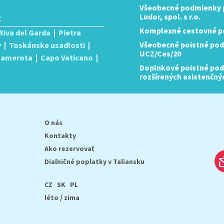
Všeobecné podmienky p
:
Ludor, spol. s r.o.
Komplexné cestovné po
Riva del Garda
|
Pietra
Všeobecné poistné pod
y
|
Toskánske usadlosti
|
UCZ/Ces/20
 Camerota
|
Capo Vaticano
|
Doplnkové poistné podm
rozšírených asistenčný
O nás
Kontakty
Ako rezervovať
Diaľničné poplatky v Taliansku
CZ
SK
PL
/
léto
zima