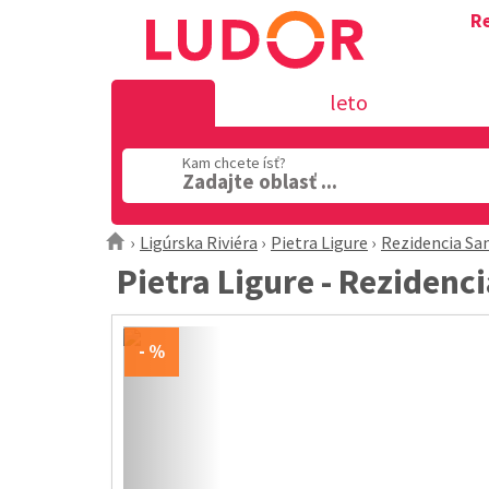
Re
leto
Kam chcete ísť?
Zadajte oblasť ...
Ligúrska Riviéra
Pietra Ligure
Rezidencia Sa
Pietra Ligure - Rezidenc