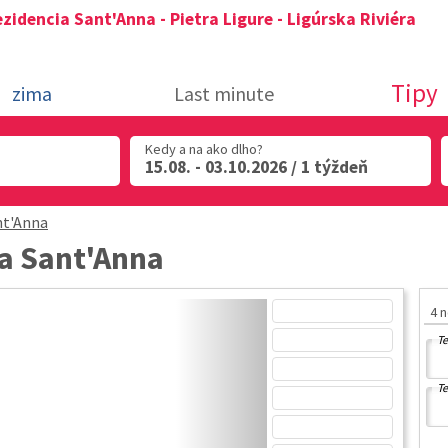
zidencia Sant'Anna - Pietra Ligure - Ligúrska Riviéra
Tipy
zima
Last minute
Kedy a na ako dlho?
15.08. - 03.10.2026 / 1 týždeň
nt'Anna
ia Sant'Anna
4 
Te
Te