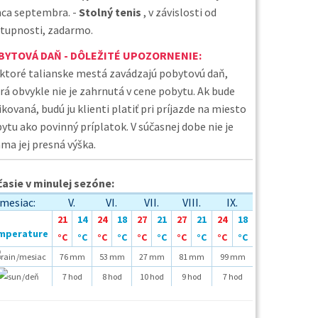
ca septembra. -
Stolný tenis
, v závislosti od
tupnosti, zadarmo.
BYTOVÁ DAŇ - DÔLEŽITÉ UPOZORNENIE:
ktoré talianske mestá zavádzajú pobytovú daň,
rá obvykle nie je zahrnutá v cene pobytu. Ak bude
ikovaná, budú ju klienti platiť pri príjazde na miesto
ytu ako povinný príplatok. V súčasnej dobe nie je
ma jej presná výška.
asie v minulej sezóne:
mesiac:
V.
VI.
VII.
VIII.
IX.
21
14
24
18
27
21
27
21
24
18
°C
°C
°C
°C
°C
°C
°C
°C
°C
°C
/mesiac
76 mm
53 mm
27 mm
81 mm
99 mm
/deň
7 hod
8 hod
10 hod
9 hod
7 hod