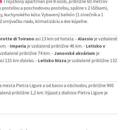
B
Trojizbový apartmán pre 8 osôb, približne 60 metrov
 posteľou a poschodovou posteľou, spálne s 2 lôžkami,
y, kuchynského kúta. Vybavený balkón (1 slnečník a 1
ž umývačku riadu, klimatizáciu a dve kúpeľne.
rotte di Toirano
asi 13 km od hotela. -
Alassio
je vzdialené
 km. -
Imperia
je vzdialená približne 46 km. -
Letisko v
vzdialené približne 74 km. -
Janovské akvárium
je
si 115 km ďaleko. -
Letisko Nizza
je vzdialené približne 132
 mesta Pietra Ligure a od barov a obchodov, približne 900
lená približne 1,2 km. Výjazd z diaľnice Pietra Ligure je