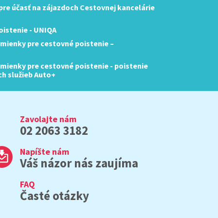
re účasť na zájazdoch Cestovnej kancelárie
istenie - UNIQA
mienky pre cestovné poistenie –
ienky pre cestovné poistenie - poistenie
ch služieb Auto+
Zavolajte nám
02 2063 3182
Napíšte nám
Váš názor nás zaujíma
FAQ
Časté otázky