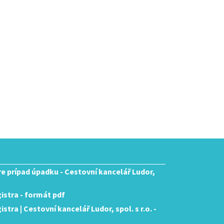
pre prípad úpadku - Cestovní kancelář Ludor,
istra - formát pdf
tra | Cestovní kancelář Ludor, spol. s r.o. -