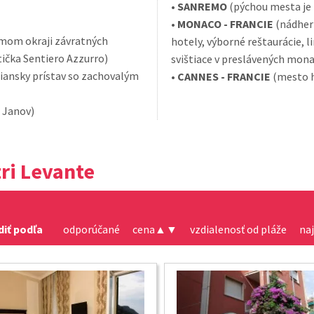
•
SANREMO
(pýchou mesta je 
•
MONACO - FRANCIE
(nádhern
amom okraji závratných
hotely, výborné reštaurácie, 
stička Sentiero Azzurro)
svištiace v preslávených mon
liansky prístav so zachovalým
•
CANNES - FRANCIE
(mesto h
, Janov)
ri Levante
diť podľa
odporúčané
cena
▲
▼
vzdialenosť od pláže
na