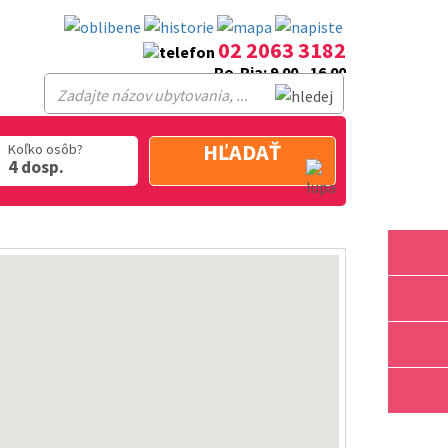
02 2063 3182
Po-Pia: 9.00 - 16.00
HĽADAŤ
Koľko osôb?
4 dosp.