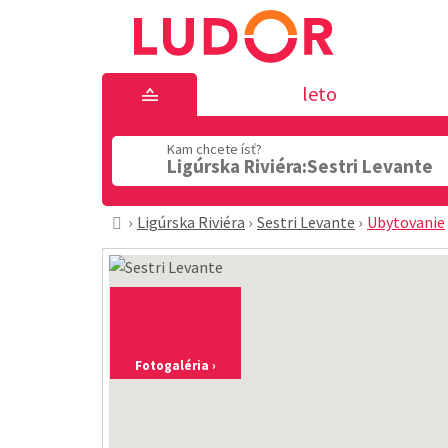
leto
Kam chcete ísť?
Ligúrska Riviéra:Sestri Levante
Ligúrska Riviéra
Sestri Levante
Ubytovanie
Fotogaléria ›