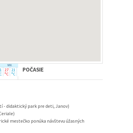
VIII.
IX.
POČASIE
1
27
21
24
18
C
°C
°C
°C
°C
í - didaktický park pre deti, Janov)
Ceriale)
rické mestečko ponúka návštevu úžasných