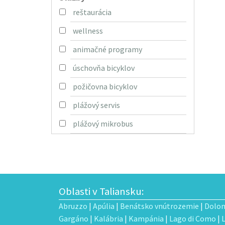
reštaurácia
wellness
animačné programy
úschovňa bicyklov
požičovna bicyklov
plážový servis
plážový mikrobus
Oblasti v Taliansku:
Abruzzo
|
Apúlia
|
Benátsko vnútrozemie
|
Dolom
Gargáno
|
Kalábria
|
Kampánia
|
Lago di Como
|