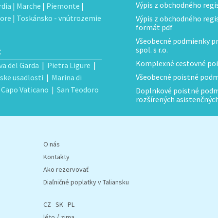
Výpis z obchodného regis
dia
|
Marche
|
Piemonte
|
ore
|
Toskánsko - vnútrozemie
Výpis z obchodného regist
formát pdf
Všeobecné podmienky pre
:
spol. s r.o.
Komplexné cestovné poi
va del Garda
|
Pietra Ligure
|
Všeobecné poistné podmi
ske usadlosti
|
Marina di
|
Capo Vaticano
|
San Teodoro
Doplnkové poistné podmi
rozšírených asistenčnýc
O nás
Kontakty
Ako rezervovať
Diaľničné poplatky v Taliansku
CZ
SK
PL
/
léto
zima