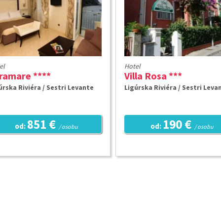
el
Hotel
ramare ****
Villa Rosa ***
úrska Riviéra / Sestri Levante
Ligúrska Riviéra / Sestri Leva
851 €
190 €
od:
od:
/ osobu
/ osobu