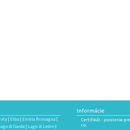
Informácie
ity
|
Elba
|
Emilia Romagna
|
Certifikát - poistenie pr
r.o.
Lago di Garda
|
Lago di Ledro
|