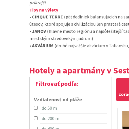
príkrejší.
Tipy na výlety
•
CINQUE TERRE
(päť dediniek balansujúcich na s
útesov, ktoré spojuje s civilizáciou len prastará ce
•
JANOV
(hlavné mesto regiónu a najdôležitejší ta
mestským stredovekým jadrom)
•
AKVÁRIUM
(druhé najväčšie akvárium v Taliansku
Hotely a apartmány v Sest
Filtrovať podľa:
zora
Vzdialenosť od pláže
do 50 m
do 200 m
do 400 m