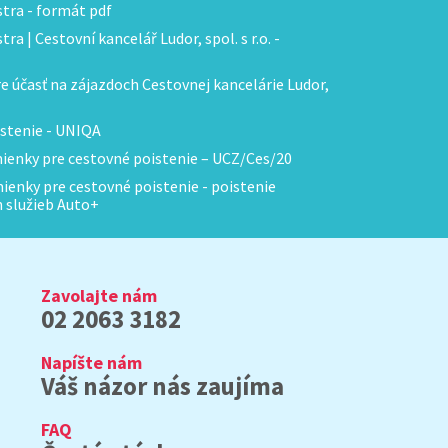
tra - formát pdf
ra | Cestovní kancelář Ludor, spol. s r.o. -
 účasť na zájazdoch Cestovnej kancelárie Ludor,
stenie - UNIQA
enky pre cestovné poistenie – UCZ/Ces/20
enky pre cestovné poistenie - poistenie
h služieb Auto+
Zavolajte nám
02 2063 3182
Napíšte nám
Váš názor nás zaujíma
FAQ