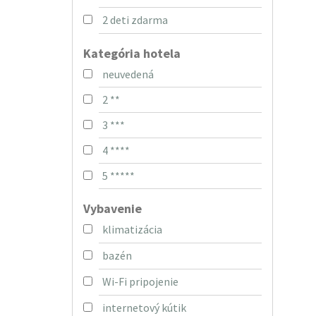
2 deti zdarma
Kategória hotela
neuvedená
2 **
3 ***
4 ****
5 *****
Vybavenie
klimatizácia
bazén
Wi-Fi pripojenie
internetový kútik