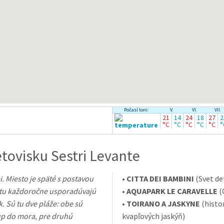
Počasí loni:
V.
VI.
VII.
21
14
24
18
27
2
°C
°C
°C
°C
°C
°
tovisku Sestri Levante
i. Miesto je späté s postavou
•
CITTA DEI BAMBINI
(Svet det
a tu každoročne usporadúvajú
•
AQUAPARK LE CARAVELLE
(
. Sú tu dve pláže: obe sú
•
TOIRANO A JASKYNE
(histo
tup do mora, pre druhú
kvapľových jaskýň)