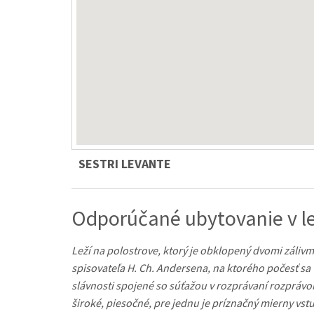
SESTRI LEVANTE
Odporúčané ubytovanie v le
Leží na polostrove, ktorý je obklopený dvomi zálivm
spisovateľa H. Ch. Andersena, na ktorého počesť s
slávnosti spojené so súťažou v rozprávaní rozprávok
široké, piesočné, pre jednu je príznačný mierny vs