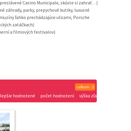
preslávené Casino Municipale, skúste si zahrať…)
é záhrady, parky, prepychové butiky, luxusné
limuzíny ľahko prechádzajúce ulicami, Porsche
ackých zatáčkach)
erní a filmových festivalov)
celkom : 2
jlepšie hodnotené
počet hodnotení
výška zľavy