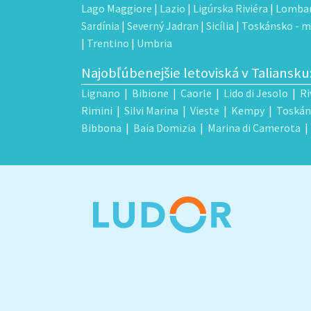
Lago Maggiore
|
Lazio
|
Ligúrska Riviéra
|
Lombar
Sardínia
|
Severný Jadran
|
Sicília
|
Toskánsko - m
|
Trentino
|
Umbria
Najobľúbenejšie letoviská v Taliansku
Lignano
|
Bibione
|
Caorle
|
Lido di Jesolo
|
Ri
Rimini
|
Silvi Marina
|
Vieste
|
Kempy
|
Toskán
Bibbona
|
Baia Domizia
|
Marina di Camerota