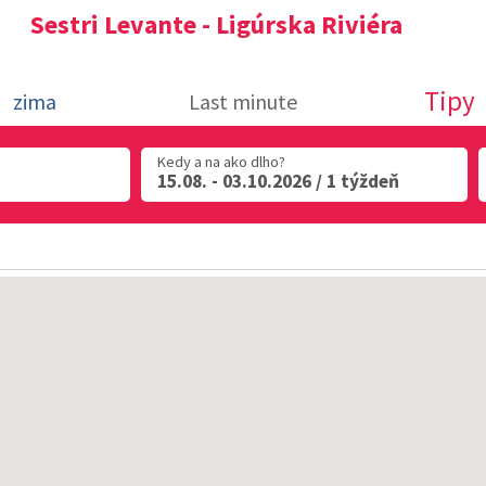
Sestri Levante - Ligúrska Riviéra
Tipy
zima
Last minute
Kedy a na ako dlho?
15.08. - 03.10.2026 / 1 týždeň