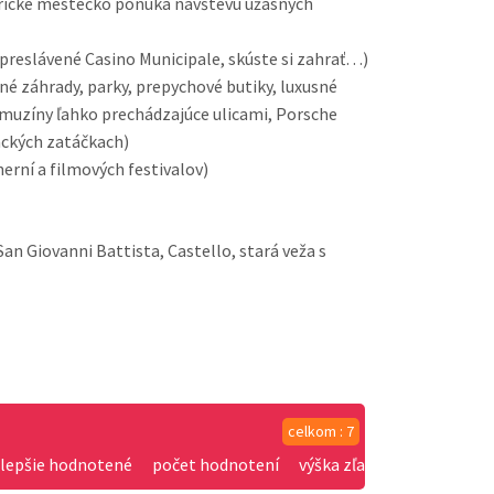
rické mestečko ponúka návštevu úžasných
preslávené Casino Municipale, skúste si zahrať…)
é záhrady, parky, prepychové butiky, luxusné
limuzíny ľahko prechádzajúce ulicami, Porsche
ackých zatáčkach)
erní a filmových festivalov)
n Giovanni Battista, Castello, stará veža s
celkom : 7
jlepšie hodnotené
počet hodnotení
výška zľavy