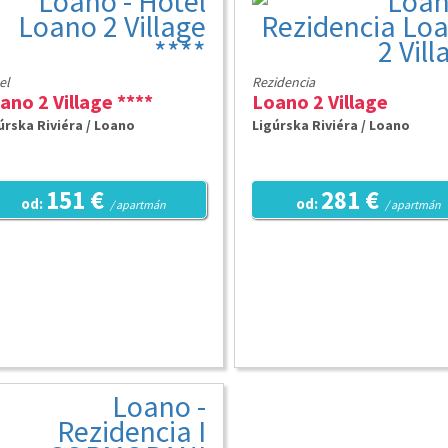
el
Rezidencia
ano 2 Village ****
Loano 2 Village
úrska Riviéra / Loano
Ligúrska Riviéra / Loano
151 €
281 €
od:
od:
/ apartmán
/ apartmán