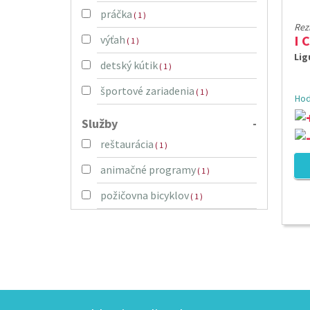
práčka
( 1 )
Rez
I 
výťah
( 1 )
Lig
detský kútik
( 1 )
športové zariadenia
( 1 )
Hod
Služby
-
reštaurácia
( 1 )
animačné programy
( 1 )
požičovna bicyklov
( 1 )