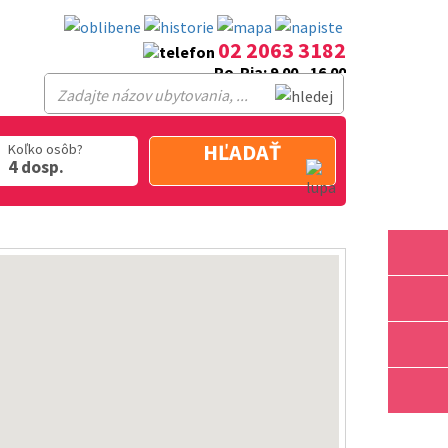
02 2063 3182
Po-Pia: 9.00 - 16.00
HĽADAŤ
Koľko osôb?
4 dosp.