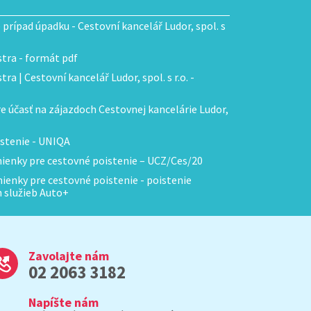
e prípad úpadku - Cestovní kancelář Ludor, spol. s
tra - formát pdf
ra | Cestovní kancelář Ludor, spol. s r.o. -
 účasť na zájazdoch Cestovnej kancelárie Ludor,
stenie - UNIQA
enky pre cestovné poistenie – UCZ/Ces/20
enky pre cestovné poistenie - poistenie
h služieb Auto+
Zavolajte nám
02 2063 3182
Napíšte nám