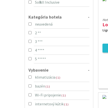
Soft All Inclusive
Kategória hotela
-
Hot
Lo
neuvedená
Lig
2 **
3 ***
4 ****
5 *****
Vybavenie
-
klimatizácia
( 1 )
bazén
( 1 )
Wi-Fi pripojenie
( 1 )
internetový kútik
( 1 )