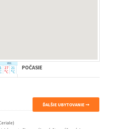
VIII.
IX.
POČASIE
1
27
21
24
18
C
°C
°C
°C
°C
ĎALŠIE UBYTOVANIE
Ceriale)