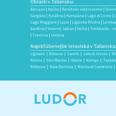
Oblasti v Taliansku:
Abruzzo
|
Apúlia
|
Benátsko vnútrozemie
|
Dolom
Gargáno
|
Kalábria
|
Kampánia
|
Lago di Como
|
Lago Maggiore
|
Lazio
|
Ligúrska Riviéra
|
Lombar
Sardínia
|
Severný Jadran
|
Sicília
|
Toskánsko - m
|
Trentino
|
Umbria
Najobľúbenejšie letoviská v Taliansku
Lignano
|
Bibione
|
Caorle
|
Lido di Jesolo
|
Ri
Rimini
|
Silvi Marina
|
Vieste
|
Kempy
|
Toskán
Bibbona
|
Baia Domizia
|
Marina di Camerota