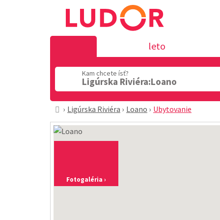
leto
Kam chcete ísť?
Ligúrska Riviéra:Loano
Ligúrska Riviéra
Loano
Ubytovanie
Fotogaléria ›