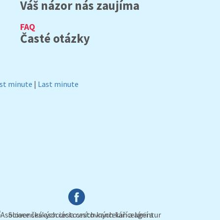
Váš názor nás zaujíma
FAQ
Časté otázky
rst minute
|
Last minute