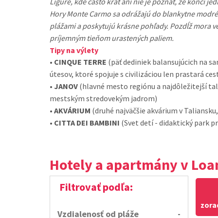
Ligure, kde často krát ani nie je poznať, že končí j
Hory Monte Carmo sa odrážajú do blankytne modr
plážami a poskytujú krásne pohľady. Pozdĺž mora 
príjemným tieňom urastených paliem.
Tipy na výlety
•
CINQUE TERRE
(päť dediniek balansujúcich na s
útesov, ktoré spojuje s civilizáciou len prastará ce
•
JANOV
(hlavné mesto regiónu a najdôležitejší ta
mestským stredovekým jadrom)
•
AKVÁRIUM
(druhé najväčšie akvárium v Taliansku
•
CITTA DEI BAMBINI
(Svet detí - didaktický park p
Hotely a apartmány v Loa
Filtrovať podľa:
zora
Vzdialenosť od pláže
-