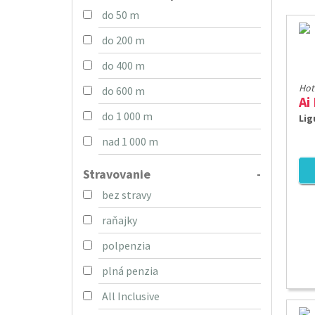
do 50 m
do 200 m
do 400 m
Hot
do 600 m
do 1 000 m
Lig
nad 1 000 m
Stravovanie
-
bez stravy
raňajky
polpenzia
plná penzia
All Inclusive