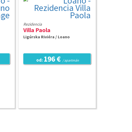
Rezidencia
Villa Paola
Ligúrska Riviéra / Loano
196 €
od:
/ apartmán