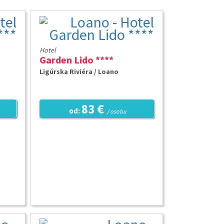
Hotel
Garden Lido ****
Ligúrska Riviéra / Loano
83 €
od:
/ osobu