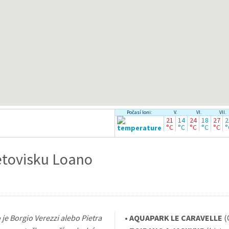
Počasí loni:
V.
VI.
VII.
21
14
24
18
27
2
°C
°C
°C
°C
°C
°
etovisku Loano
je Borgio Verezzi alebo Pietra
•
AQUAPARK LE CARAVELLE
(