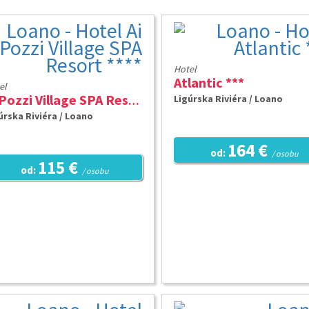
Hotel
Atlantic ***
el
Ligúrska Riviéra / Loano
Ai Pozzi Village SPA Resort ****
úrska Riviéra / Loano
164 €
od:
/ osobu
115 €
od:
/ osobu