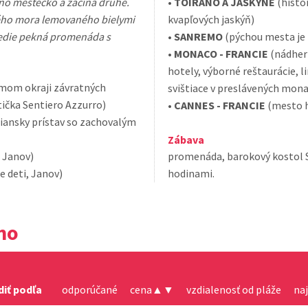
edno mestečko a začína druhé.
•
TOIRANO A JASKYNE
(histo
ého mora lemovaného bielymi
kvapľových jaskýň)
vedie pekná promenáda s
•
SANREMO
(pýchou mesta je 
•
MONACO - FRANCIE
(nádhern
hotely, výborné reštaurácie, 
amom okraji závratných
svištiace v preslávených mon
stička Sentiero Azzurro)
•
CANNES - FRANCIE
(mesto h
liansky prístav so zachovalým
Zábava
, Janov)
promenáda, barokový kostol Sa
re deti, Janov)
hodinami.
no
diť podľa
odporúčané
cena
▲
▼
vzdialenosť od pláže
na