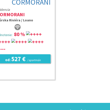
idencia
CORMORANI
úrska Riviéra / Loano
80 %
notenie:
527 €
od:
/ apartmán