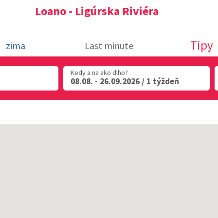
Loano - Ligúrska Riviéra
Tipy
zima
Last minute
Kedy a na ako dlho?
08.08. - 26.09.2026 / 1 týždeň