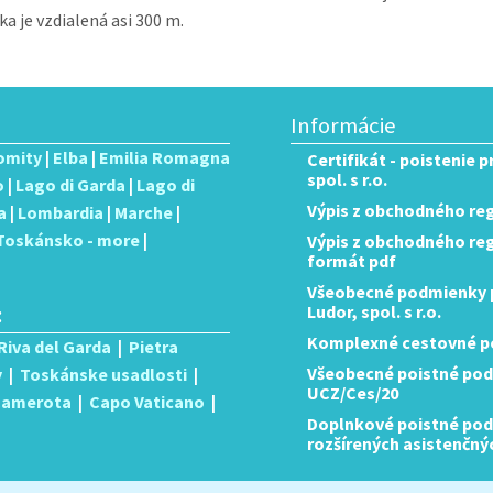
a je vzdialená asi 300 m.
Informácie
omity
|
Elba
|
Emilia Romagna
Certifikát - poistenie 
spol. s r.o.
o
|
Lago di Garda
|
Lago di
Výpis z obchodného reg
a
|
Lombardia
|
Marche
|
Toskánsko - more
|
Výpis z obchodného regis
formát pdf
Všeobecné podmienky p
:
Ludor, spol. s r.o.
Komplexné cestovné po
Riva del Garda
|
Pietra
Všeobecné poistné pod
y
|
Toskánske usadlosti
|
UCZ/Ces/20
 Camerota
|
Capo Vaticano
|
Doplnkové poistné podm
rozšírených asistenčný