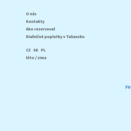
O nás
Kontakty
Ako rezervovať
Diaľničné poplatky v Taliansku
CZ
SK
PL
/
léto
zima
Fi