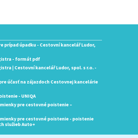
pre prípad úpadku - Cestovní kancelář Ludor,
istra - formát pdf
tra | Cestovní kancelář Ludor, spol. s r.o. -
re účasť na zájazdoch Cestovnej kancelárie
istenie - UNIQA
mienky pre cestovné poistenie –
ienky pre cestovné poistenie - poistenie
ch služieb Auto+