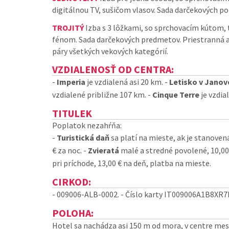
digitálnou TV, sušičom vlasov. Sada darčekových po
TROJITÝ
Izba s 3 lôžkami, so sprchovacím kútom, 
fénom. Sada darčekových predmetov. Priestranná a
páry všetkých vekových kategórií.
VZDIALENOSŤ OD CENTRA:
-
Imperia
je vzdialená asi 20 km. -
Letisko v Janov
vzdialené približne 107 km. -
Cinque Terre
je vzdia
TITULEK
Poplatok nezahŕňa:
-
Turistická daň
sa platí na mieste, ak je stanovená
€ za noc. -
Zvieratá
malé a stredné povolené, 10,00 
pri príchode, 13,00 € na deň, platba na mieste.
CIRKOD:
- 009006-ALB-0002. - Číslo karty
IT009006A1B8XR7
POLOHA:
Hotel sa nachádza asi 150 m od mora, v centre mest