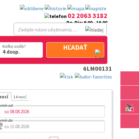
02 2063 3182
Po-Pia: 9.00 - 16.00
HĽADAŤ
Koľko osôb?
4 dosp.
6LM00131
nocí
14 nocí
rmín od:
rmín do: