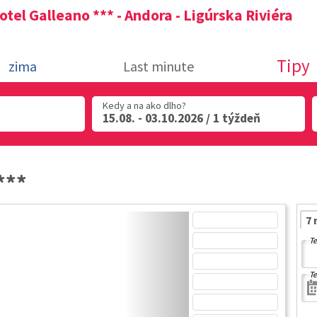
otel Galleano *** - Andora - Ligúrska Riviéra
Tipy
zima
Last minute
Kedy a na ako dlho?
15.08. - 03.10.2026 / 1 týždeň
***
7 
Te
Te