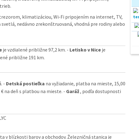
trieb.
trezorom, klimatizáciou, Wi-Fi pripojením na internet, TV,
 svetlá, nedávno zrekonštruovaná, vhodná pre rodiny alebo
e
je vzdialené približne 97,2 km. -
Letisko v Nice
je
lené približne 191 km.
. -
Detská postieľka
na vyžiadanie, platba na mieste, 15,00
€ na deň s platbou na mieste. -
Garáž
, podľa dostupnosti
LYC
a v blízkosti barov a obchodov. Železničná stanica je