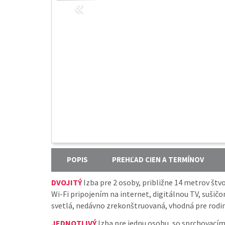
«
POPIS
PREHĽAD CIEN A TERMÍNOV
DVOJITÝ
Izba pre 2 osoby, približne 14 metrov št
Wi-Fi pripojením na internet, digitálnou TV, sušič
svetlá, nedávno zrekonštruovaná, vhodná pre rodin
JEDNOTLIVÝ
Izba pre jednu osobu, so sprchovacím