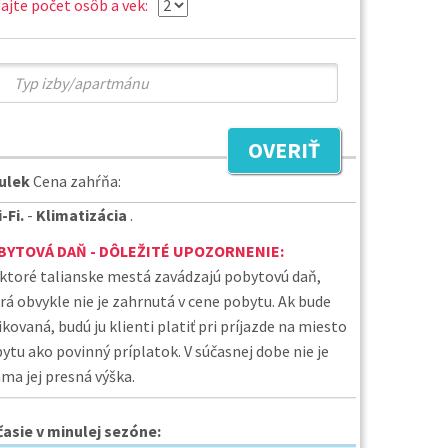
ajte počet osôb a vek:
OVERIŤ
tulek
Cena zahŕňa:
-Fi.
-
Klimatizácia
.
BYTOVÁ DAŇ - DÔLEŽITÉ UPOZORNENIE:
ktoré talianske mestá zavádzajú pobytovú daň,
rá obvykle nie je zahrnutá v cene pobytu. Ak bude
ikovaná, budú ju klienti platiť pri príjazde na miesto
ytu ako povinný príplatok. V súčasnej dobe nie je
ma jej presná výška.
asie v minulej sezóne: