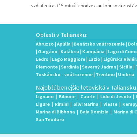
vzdialená asi 15 minút chôdze a autobusová zastávk
Oblasti v Taliansku:
Abruzzo
|
Apúlia
|
Benátsko vnútrozemie
|
Dol
|
Gargáno
|
Kalábria
|
Kampánia
|
Lago di Com
Ledro
|
Lago Maggiore
|
Lazio
|
Ligúrska Riviér
Piemonte
|
Sardínia
|
Severný Jadran
|
Sicília
|
Toskánsko - vnútrozemie
|
Trentino
|
Umbria
Najobľúbenejšie letoviská v Taliansku
Lignano
|
Bibione
|
Caorle
|
Lido di Jesolo
|
Ligure
|
Rimini
|
Silvi Marina
|
Vieste
|
Kemp
Marina di Bibbona
|
Baia Domizia
|
Marina di
San Teodoro