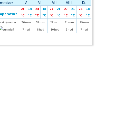
mesiac:
V.
VI.
VII.
VIII.
IX.
21
14
24
18
27
21
27
21
24
18
°C
°C
°C
°C
°C
°C
°C
°C
°C
°C
/mesiac
76 mm
53 mm
27 mm
81 mm
99 mm
/deň
7 hod
8 hod
10 hod
9 hod
7 hod