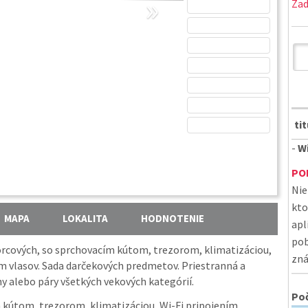
»
Zad
ti
-
Wi
PO
Nie
kto
MAPA
LOKALITA
HODNOTENIE
apl
pob
vorcových, so sprchovacím kútom, trezorom, klimatizáciou,
zná
om vlasov. Sada darčekových predmetov. Priestranná a
y alebo páry všetkých vekových kategórií.
Poč
 kútom, trezorom, klimatizáciou, Wi-Fi pripojením,