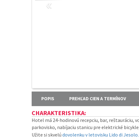
«
POPIS
PREHĽAD CIEN A TERMÍNOV
CHARAKTERISTIKA:
Hotel má 24-hodinovú recepciu, bar, reštauráciu, v
parkovisko, nabíjaciu stanicu pre elektrické bicykl
Užite si skvelú
dovolenku v letovisku Lido di Jesolo.