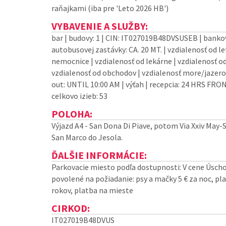
raňajkami (iba pre 'Leto 2026 HB')
VYBAVENIE A SLUŽBY:
bar | budovy: 1 | CIN: IT027019B48DVSUSEB | banko
autobusovej zastávky: CA. 20 MT. | vzdialenosť od le
nemocnice | vzdialenosť od lekárne | vzdialenosť od
vzdialenosť od obchodov | vzdialenosť more/jazero: 
out: UNTIL 10:00 AM | výťah | recepcia: 24 HRS FRONT
celkovo izieb: 53
POLOHA:
Výjazd A4 - San Dona Di Piave, potom Via Xxiv May-S
San Marco do Jesola.
ĎALŠIE INFORMÁCIE:
Parkovacie miesto podľa dostupnosti: V cene Úscho
povolené na požiadanie: psy a mačky 5 € za noc, pla
rokov, platba na mieste
CIRKOD:
IT027019B48DVUS