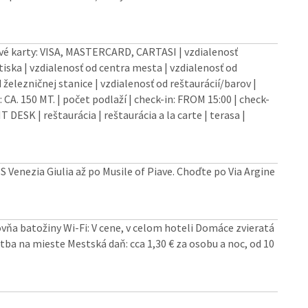
vé karty: VISA, MASTERCARD, CARTASI | vzdialenosť
tiska | vzdialenosť od centra mesta | vzdialenosť od
 železničnej stanice | vzdialenosť od reštaurácií/barov |
CA. 150 MT. | počet podlaží | check-in: FROM 15:00 | check-
 DESK | reštaurácia | reštaurácia a la carte | terasa |
S Venezia Giulia až po Musile of Piave. Choďte po Via Argine
vňa batožiny Wi-Fi: V cene, v celom hoteli Domáce zvieratá
tba na mieste Mestská daň: cca 1,30 € za osobu a noc, od 10