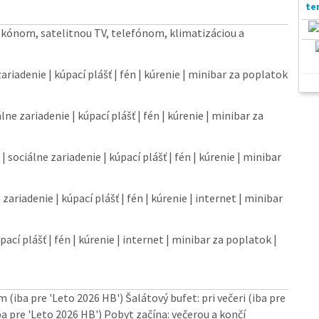
lkónom, satelitnou TV, telefónom, klimatizáciou a
ariadenie | kúpací plášť | fén | kúrenie | minibar za poplatok
lne zariadenie | kúpací plášť | fén | kúrenie | minibar za
| sociálne zariadenie | kúpací plášť | fén | kúrenie | minibar
zariadenie | kúpací plášť | fén | kúrenie | internet | minibar
pací plášť | fén | kúrenie | internet | minibar za poplatok |
(iba pre 'Leto 2026 HB') Šalátový bufet: pri večeri (iba pre
ba pre 'Leto 2026 HB') Pobyt začína: večerou a končí