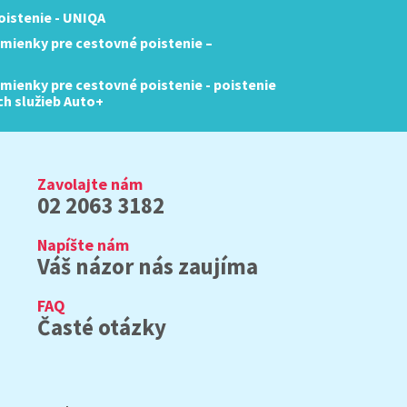
istenie - UNIQA
mienky pre cestovné poistenie –
ienky pre cestovné poistenie - poistenie
ch služieb Auto+
Zavolajte nám
02 2063 3182
Napíšte nám
Váš názor nás zaujíma
FAQ
Časté otázky