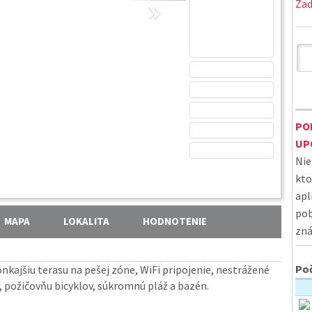
»
Zad
PO
UP
Nie
kto
apl
pob
MAPA
LOKALITA
HODNOTENIE
zná
Poč
onkajšiu terasu na pešej zóne, WiFi pripojenie, nestrážené
e, požičovňu bicyklov, súkromnú pláž a bazén.