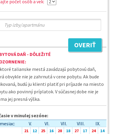
ajte počet osôb a vek:
OVERIŤ
BYTOVÁ DAŇ - DÔLEŽITÉ
OZORNENIE:
ktoré talianske mestá zavádzajú pobytovú daň,
rá obvykle nie je zahrnutá v cene pobytu. Ak bude
ikovaná, budú ju klienti platiť pri príjazde na miesto
ytu ako povinný príplatok. V súčasnej dobe nie je
ma jej presná výška.
asie v minulej sezóne:
mesiac:
V.
VI.
VII.
VIII.
IX.
21
12
25
16
28
18
27
17
24
14