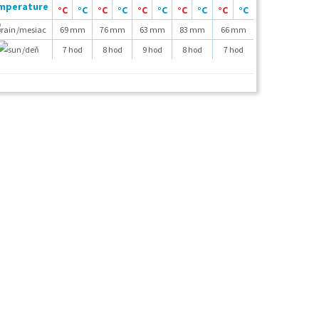
°C
°C
°C
°C
°C
°C
°C
°C
°C
°C
/mesiac
69 mm
76 mm
63 mm
83 mm
66 mm
/deň
7 hod
8 hod
9 hod
8 hod
7 hod