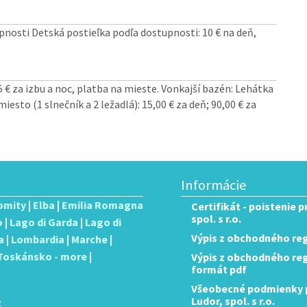
pnosti Detská postieľka podľa dostupnosti: 10 € na deň,
 15 € za izbu a noc, platba na mieste. Vonkajší bazén: Lehátka
iesto (1 slnečník a 2 ležadlá): 15,00 € za deň; 90,00 € za
Informácie
omity
|
Elba
|
Emilia Romagna
Certifikát - poistenie 
spol. s r.o.
o
|
Lago di Garda
|
Lago di
Výpis z obchodného reg
a
|
Lombardia
|
Marche
|
Toskánsko - more
|
Výpis z obchodného regis
formát pdf
Všeobecné podmienky p
:
Ludor, spol. s r.o.