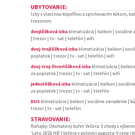
UBYTOVANIE:
Izby s vlastnou kúpeľňou a sprchovacím kútom, ba
trezorom.
dvojlôžková izba
klimatizácia | balkon | sociálne z
| trezor | tv - sat | telefón | wifi
dvoj-trojlôžková izba
klimatizácia | balkon | sociá
poplatok | trezor | tv - sat | telefón | wifi
dvoj-troj-štvorlôžková izba
klimatizácia | balkon 
za poplatok | trezor | tv - sat | telefón | wifi
jednolôžková izba
klimatizácia | balkon | sociálne 
za poplatok | trezor | tv - sat | telefón
DUS
klimatizácia | balkon | sociálne zariadenie | kú
trezor | tv - sat | telefón
STRAVOVANIE:
Raňajky: Obohatený bufet Večera: 3 chody s výberom 
'Leto 2026 HB') Večera v polovici augusta: V cene (i