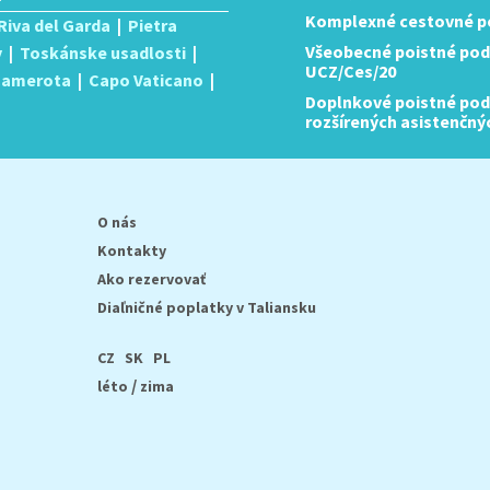
Komplexné cestovné po
Riva del Garda
|
Pietra
Všeobecné poistné pod
y
|
Toskánske usadlosti
|
UCZ/Ces/20
 Camerota
|
Capo Vaticano
|
Doplnkové poistné podm
rozšírených asistenčný
O nás
Kontakty
Ako rezervovať
Diaľničné poplatky v Taliansku
CZ
SK
PL
/
léto
zima