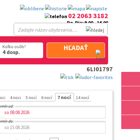
02 2063 3182
Po-Pia: 9.00 - 16.00
HĽADAŤ
Koľko osôb?
4 dosp.
6LI01797
7 nocí
noci
4 noci
5 nocí
6 nocí
14 nocí
rmín od:
rmín do: