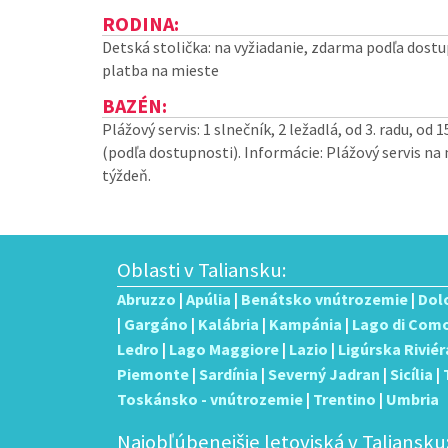
RODINA:
Detská stolička: na vyžiadanie, zdarma podľa dostu
platba na mieste
BAZÉN:
Plážový servis: 1 slnečník, 2 ležadlá, od 3. radu, od
(podľa dostupnosti). Informácie: Plážový servis na m
týždeň.
Oblasti v Taliansku:
Abruzzo
|
Apúlia
|
Benátsko vnútrozemie
|
Dol
|
Gargáno
|
Kalábria
|
Kampánia
|
Lago di Com
Ledro
|
Lago Maggiore
|
Lazio
|
Ligúrska Riviér
Piemonte
|
Sardínia
|
Severný Jadran
|
Sicília
|
Toskánsko - vnútrozemie
|
Trentino
|
Umbria
Najobľúbenejšie letoviská v Taliansku