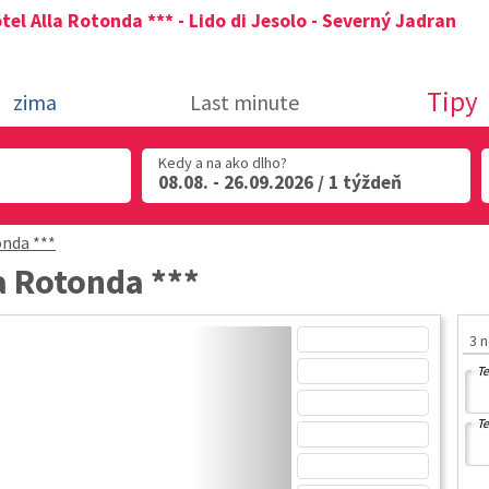
tel Alla Rotonda *** - Lido di Jesolo - Severný Jadran
Tipy
zima
Last minute
Kedy a na ako dlho?
08.08. - 26.09.2026 / 1 týždeň
onda ***
la Rotonda ***
3 
Te
Te