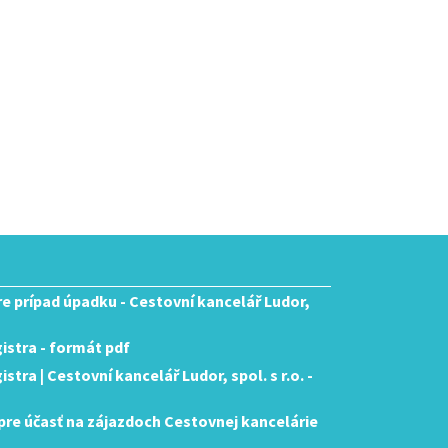
pre prípad úpadku - Cestovní kancelář Ludor,
istra - formát pdf
tra | Cestovní kancelář Ludor, spol. s r.o. -
re účasť na zájazdoch Cestovnej kancelárie