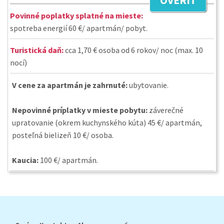
OVERIŤ
Povinné poplatky splatné na mieste:
spotreba energií 60 €/ apartmán/ pobyt.
Turistická daň:
cca 1,70 € osoba od 6 rokov/ noc (max. 10
nocí)
V cene za apartmán je zahrnuté:
ubytovanie.
Nepovinné príplatky v mieste pobytu:
záverečné
upratovanie (okrem kuchynského kúta) 45 €/ apartmán,
posteľná bielizeň 10 €/ osoba.
Kaucia:
100 €/ apartmán.