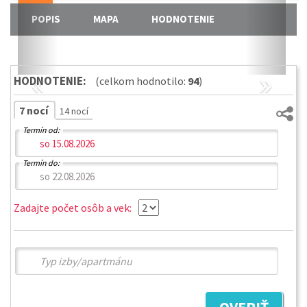
POPIS
MAPA
HODNOTENIE
«
»
HODNOTENIE:
(celkom hodnotilo:
94
)
7 nocí
14 nocí
Termín od:
Termín do:
Zadajte počet osôb a vek: