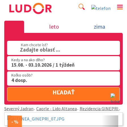
Rezidencia GINEPRI - Caorle - Lido Altanea - Severn
leto
zima
02 2063 3182
Po-Pia: 9.00 - 16.00
Kam chcete ísť?
Zadajte oblasť ...
Kedy a na ako dlho?
15.08. - 03.10.2026 / 1 týždeň
Koľko osôb?
4 dosp.
HĽADAŤ
Severný Jadran
Caorle - Lido Altanea
Rezidencia GINEPRI