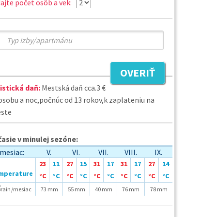
ajte počet osôb a vek:
OVERIŤ
istická daň:
Mestská daň cca.3 €
osobu a noc,počnúc od 13 rokov,k zaplateniu na
ste
asie v minulej sezóne:
mesiac:
V.
VI.
VII.
VIII.
IX.
23
11
27
15
31
17
31
17
27
14
°C
°C
°C
°C
°C
°C
°C
°C
°C
°C
/mesiac
73 mm
55 mm
40 mm
76 mm
78 mm