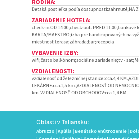
RODINA:
Detská postieľka podľa dostupnosti:zahrnuté,NA
ZARIADENIE HOTELA:
check-in:OD 14:00;check-out: PRED 11:00;banko
KARTA/MAESTRO;izba pre handicapovaných na vyža
miestnosť;terasa;záhrada;bar;recepcia
VYBAVENIE IZBY:
wifi;časť s balkónom;sociálne zariadenie;tv - sat;
VZDIALENOSTI:
vzdialenosť od železničnej stanice :cca.4,4 KM.,
LEKÁRNE:cca.1,5 km.,VZDIALENOSŤ OD NEMOCNICE
km.,VZDIALENOSŤ OD OBCHODOV:cca.1,4 KM.
Oblasti v Taliansku:
Abruzzo
|
Apúlia
|
Benátsko vnútrozemie
|
Dol
|
Gargáno
|
Kalábria
|
Kampánia
|
Lago di Com