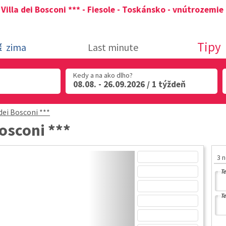
 Villa dei Bosconi *** - Fiesole - Toskánsko - vnútrozemie
Tipy
zima
Last minute
Kedy a na ako dlho?
08.08. - 26.09.2026 / 1 týždeň
 dei Bosconi ***
Bosconi ***
3 
Te
Te