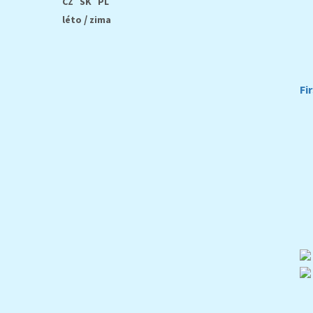
CZ
SK
PL
/
léto
zima
Fi