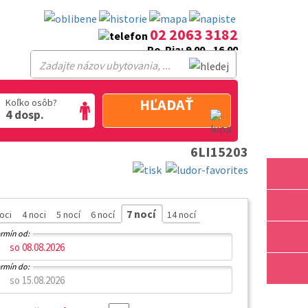
02 2063 3182
Po-Pia: 9.00 - 16.00
HĽADAŤ
Koľko osôb?
4 dosp.
6LI15203
7 nocí
noci
4 noci
5 nocí
6 nocí
14 nocí
rmín od:
rmín do: