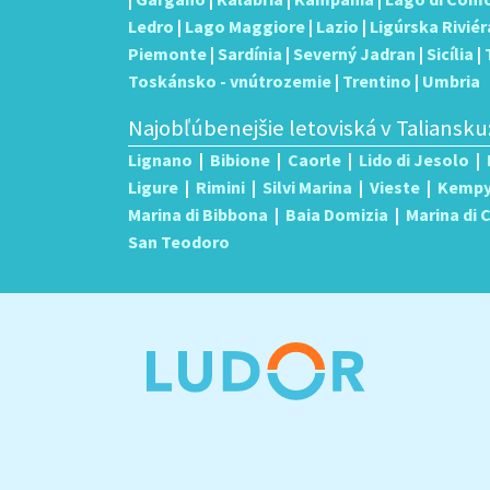
Ledro
|
Lago Maggiore
|
Lazio
|
Ligúrska Riviér
Piemonte
|
Sardínia
|
Severný Jadran
|
Sicília
|
Toskánsko - vnútrozemie
|
Trentino
|
Umbria
Najobľúbenejšie letoviská v Taliansku
Lignano
|
Bibione
|
Caorle
|
Lido di Jesolo
|
Ligure
|
Rimini
|
Silvi Marina
|
Vieste
|
Kemp
Marina di Bibbona
|
Baia Domizia
|
Marina di
San Teodoro