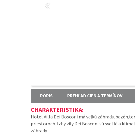
«
POPIS
PREHĽAD CIEN A TERMÍNOV
CHARAKTERISTIKA:
Hotel Villa Dei Bosconi má veľkú záhradu,bazén,ter
priestoroch. Izby vily Dei Bosconi sú svetlé a klim
záhrady.