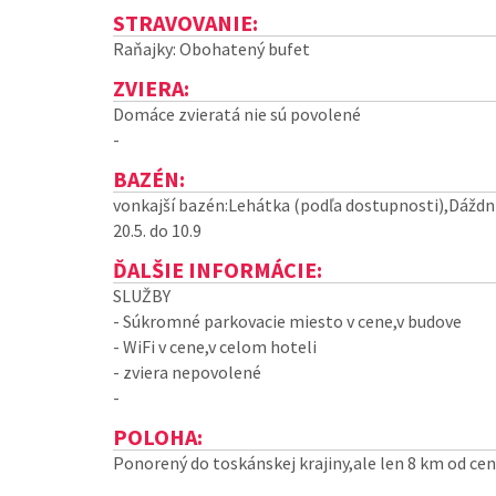
STRAVOVANIE:
Raňajky: Obohatený bufet
ZVIERA:
Domáce zvieratá nie sú povolené
-
BAZÉN:
vonkajší bazén:Lehátka (podľa dostupnosti),Dáždni
20.5. do 10.9
ĎALŠIE INFORMÁCIE:
SLUŽBY
- Súkromné parkovacie miesto v cene,v budove
- WiFi v cene,v celom hoteli
- zviera nepovolené
-
POLOHA:
Ponorený do toskánskej krajiny,ale len 8 km od cen