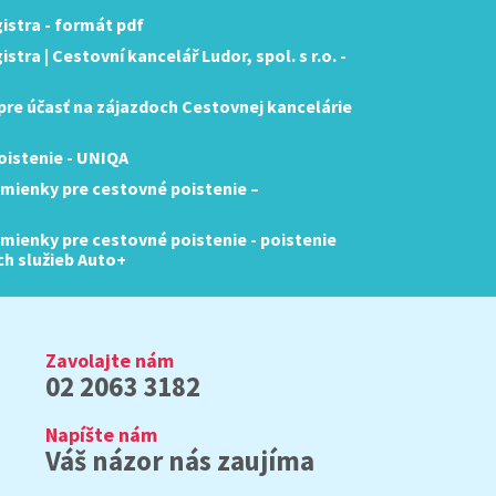
istra - formát pdf
tra | Cestovní kancelář Ludor, spol. s r.o. -
re účasť na zájazdoch Cestovnej kancelárie
istenie - UNIQA
mienky pre cestovné poistenie –
ienky pre cestovné poistenie - poistenie
ch služieb Auto+
Zavolajte nám
02 2063 3182
Napíšte nám
Váš názor nás zaujíma