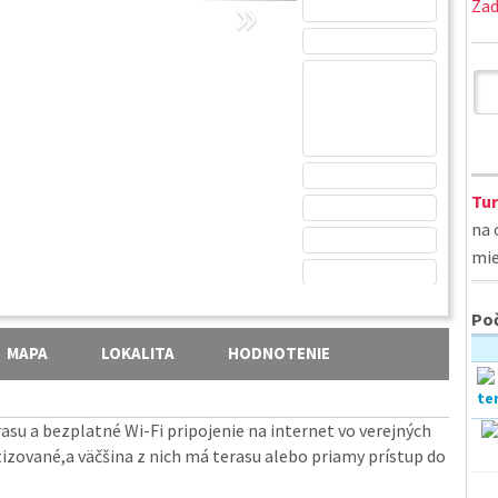
»
Zad
Tur
na 
mie
Poč
MAPA
LOKALITA
HODNOTENIE
asu a bezplatné Wi-Fi pripojenie na internet vo verejných
atizované,a väčšina z nich má terasu alebo priamy prístup do