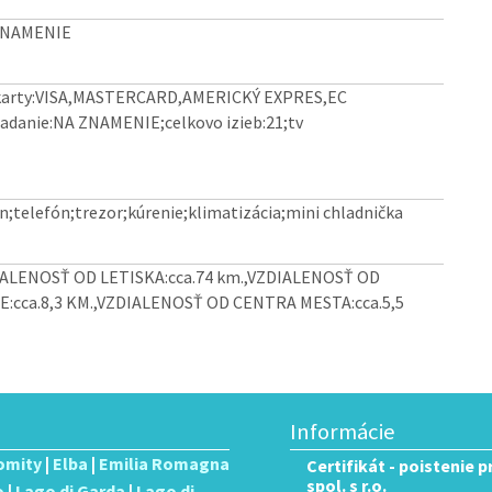
 ZNAMENIE
vé karty:VISA,MASTERCARD,AMERICKÝ EXPRES,EC
danie:NA ZNAMENIE;celkovo izieb:21;tv
fén;telefón;trezor;kúrenie;klimatizácia;mini chladnička
VZDIALENOSŤ OD LETISKA:cca.74 km.,VZDIALENOSŤ OD
:cca.8,3 KM.,VZDIALENOSŤ OD CENTRA MESTA:cca.5,5
Informácie
omity
|
Elba
|
Emilia Romagna
Certifikát - poistenie 
spol. s r.o.
o
|
Lago di Garda
|
Lago di