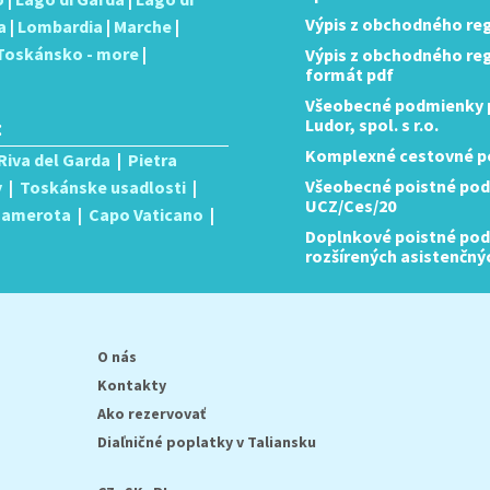
Výpis z obchodného reg
a
|
Lombardia
|
Marche
|
Toskánsko - more
|
Výpis z obchodného regis
formát pdf
Všeobecné podmienky p
:
Ludor, spol. s r.o.
Komplexné cestovné po
Riva del Garda
|
Pietra
Všeobecné poistné pod
y
|
Toskánske usadlosti
|
UCZ/Ces/20
 Camerota
|
Capo Vaticano
|
Doplnkové poistné podm
rozšírených asistenčný
O nás
Kontakty
Ako rezervovať
Diaľničné poplatky v Taliansku