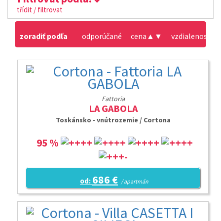
třídit / filtrovat
zoradiť podľa
odporúčané
cena
▲
▼
vzdialenosť od
Fattoria
LA GABOLA
Toskánsko - vnútrozemie / Cortona
95 %
686 €
od:
/ apartmán