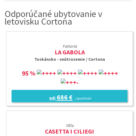
Odporúčané ubytovanie v
letovisku Cortona
Fattoria
LA GABOLA
Toskánsko - vnútrozemie / Cortona
95 %
686 €
od:
/ apartmán
Villa
CASETTA I CILIEGI