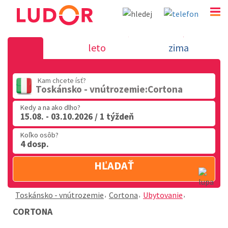
Cortona - Toskánsko - vnútrozem
leto
zima
02 2063 3182
Kam chcete ísť?
Po-Pia: 9.00 - 16.00
Toskánsko - vnútrozemie:Cortona
Kedy a na ako dlho?
15.08. - 03.10.2026 / 1 týždeň
Koľko osôb?
4 dosp.
HĽADAŤ
Toskánsko - vnútrozemie
Cortona
Ubytovanie
CORTONA