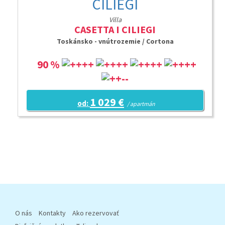
Villa
CASETTA I CILIEGI
Toskánsko - vnútrozemie / Cortona
90 %
1 029 €
od:
/ apartmán
O nás
Kontakty
Ako rezervovať