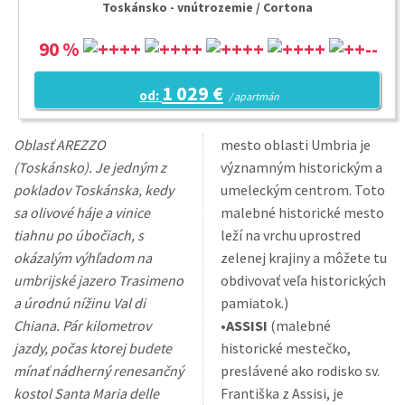
Toskánsko - vnútrozemie / Cortona
90 %
1 029 €
od:
/ apartmán
Oblasť AREZZO
mesto oblasti Umbria je
(Toskánsko). Je jedným z
významným historickým a
pokladov Toskánska, kedy
umeleckým centrom. Toto
sa olivové háje a vinice
malebné historické mesto
tiahnu po úbočiach, s
leží na vrchu uprostred
okázalým výhľadom na
zelenej krajiny a môžete tu
umbrijské jazero Trasimeno
obdivovať veľa historických
a úrodnú nížinu Val di
pamiatok.)
Chiana. Pár kilometrov
•
ASSISI
(malebné
jazdy, počas ktorej budete
historické mestečko,
mínať nádherný renesančný
preslávené ako rodisko sv.
kostol Santa Maria delle
Františka z Assisi, je