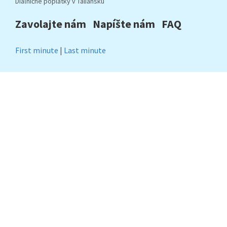
Diaľničné poplatky v Taliansku
Zavolajte nám
Napíšte nám
FAQ
First minute
|
Last minute