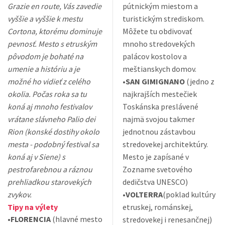
Grazie en route, Vás zavedie
pútnickým miestom a
vyššie a vyššie k mestu
turistickým strediskom.
Cortona, ktorému dominuje
Môžete tu obdivovať
pevnosť. Mesto s etruským
mnoho stredovekých
pôvodom je bohaté na
palácov kostolov a
umenie a históriu a je
meštianskych domov.
možné ho vidieť z celého
•
SAN GIMIGNANO
(jedno z
okolia. Počas roka sa tu
najkrajších mestečiek
koná aj mnoho festivalov
Toskánska preslávené
vrátane slávneho Palio dei
najmä svojou takmer
Rion (konské dostihy okolo
jednotnou zástavbou
mesta - podobný festival sa
stredovekej architektúry.
koná aj v Siene) s
Mesto je zapísané v
pestrofarebnou a ráznou
Zozname svetového
prehliadkou starovekých
dedičstva UNESCO)
zvykov.
•
VOLTERRA
(poklad kultúry
Tipy na výlety
etruskej, románskej,
•
FLORENCIA
(hlavné mesto
stredovekej i renesančnej)