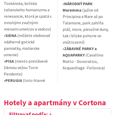
Toskánska, kolíska
•
NÁRODNÝ PARK
talianskeho humanizmu a
Maremma
(južne od
renesancie, ktorá je spätá s
Principina a Mare až po
mnohými zvučnými
Talamone, park zahŕňa
menami umelcov a vedcov)
pláž, more, piesočné duny,
•
SIENA
(môžete obdivovať
tak i blízke pohorie vo
nádherné gotické
vnútrozemí)
pamiatky, maliarske
•
ZÁBAVNÉ PARKY a
umenie)
AQUAPARKY
(Cavallino
•
PISA
(mesto preslávené
Matto - Donoratico,
šikmou vežou Torre
Acquavillage -Follonica)
Pendente)
•
PERUGIA
(toto hlavné
Hotely a apartmány v Cortona
Filtrovať podľa: