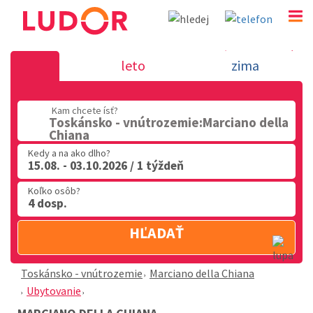
Marciano della Chiana - Toskánsko - vnút
leto
zima
02 2063 3182
Kam chcete ísť?
Po-Pia: 9.00 - 16.00
Toskánsko - vnútrozemie:Marciano della
Chiana
Kedy a na ako dlho?
15.08. - 03.10.2026 / 1 týždeň
Koľko osôb?
4 dosp.
HĽADAŤ
Toskánsko - vnútrozemie
Marciano della Chiana
Ubytovanie