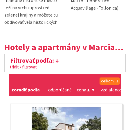
malebné historické mesto
Matto - Donoratico,
leží na vrchu uprostred
Acquavillage -Follonica)
zelenej krajiny a môžete tu
obdivovať veľa historických
Hotely a apartmány v Marciano della Chiana
Filtrovať podľa:
třídit / filtrovat
celkom : 1
zoradiť podľa
odporúčané
cena
▲
▼
vzdialenosť od