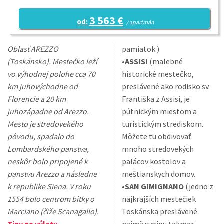
3 563 €
od:
/ apartmán
Oblasť AREZZO
pamiatok.)
(Toskánsko). Mestečko leží
•
ASSISI
(malebné
vo výhodnej polohe cca 70
historické mestečko,
km juhovýchodne od
preslávené ako rodisko sv.
Florencie a 20 km
Františka z Assisi, je
juhozápadne od Arezzo.
pútnickým miestom a
Mesto je stredovekého
turistickým strediskom.
pôvodu, spadalo do
Môžete tu obdivovať
Lombardského panstva,
mnoho stredovekých
neskôr bolo pripojené k
palácov kostolov a
panstvu Arezzo a následne
meštianskych domov.
k republike Siena. V roku
•
SAN GIMIGNANO
(jedno z
1554 bolo centrom bitky o
najkrajších mestečiek
Marciano (čiže Scanagallo).
Toskánska preslávené