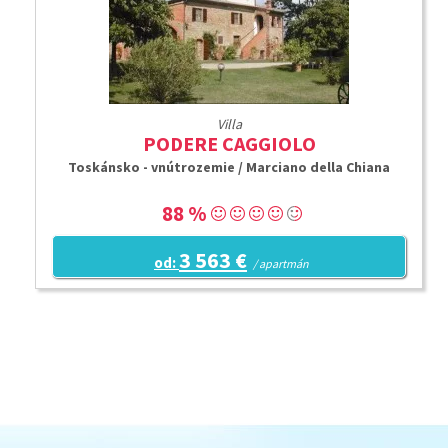
Villa
PODERE CAGGIOLO
Toskánsko - vnútrozemie / Marciano della Chiana
88 %
3 563 €
od:
/ apartmán