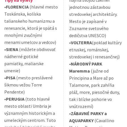
Tipy na výlety
najmä svojou takmer
•
FLORENCIA
(hlavné mesto
jednotnou zástavbou
Toskánska, kolíska
stredovekej architektúry.
talianskeho humanizmu a
Mesto je zapísané v
renesancie, ktorá je spätá s
Zozname svetového
mnohými zvučnými
dedičstva UNESCO)
menami umelcov a vedcov)
•
VOLTERRA
(poklad kultúry
•
SIENA
(môžete obdivovať
etruskej, románskej,
nádherné gotické
stredovekej i renesančnej)
pamiatky, maliarske
•
NÁRODNÝ PARK
umenie)
Maremma
(južne od
•
PISA
(mesto preslávené
Principina a Mare až po
šikmou vežou Torre
Talamone, park zahŕňa
Pendente)
pláž, more, piesočné duny,
•
PERUGIA
(toto hlavné
tak i blízke pohorie vo
mesto oblasti Umbria je
vnútrozemí)
významným historickým a
•
ZÁBAVNÉ PARKY a
umeleckým centrom. Toto
AQUAPARKY
(Cavallino