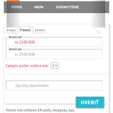
POPIS
MAPA
HODNOTENIE
«
»
7 nocí
4 noci
14 nocí
Termín od:
Termín do:
Zadajte počet osôb a vek:
OVERIŤ
Hotel má celkovo 34 izieb, recepciu, bar,