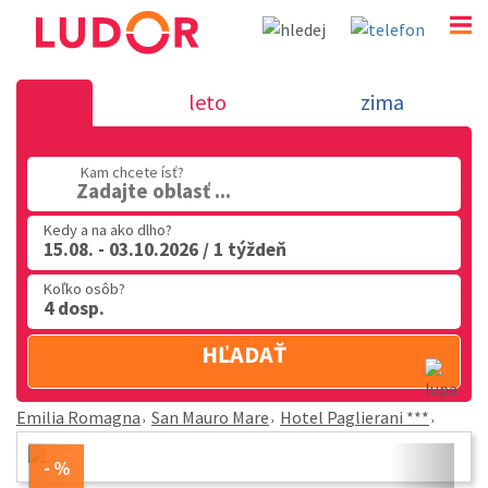
Hotel Paglierani *** - San Mauro Mare - Emilia R
leto
zima
02 2063 3182
Po-Pia: 9.00 - 16.00
Kam chcete ísť?
Zadajte oblasť ...
Kedy a na ako dlho?
15.08. - 03.10.2026 / 1 týždeň
Koľko osôb?
4 dosp.
HĽADAŤ
Emilia Romagna
San Mauro Mare
Hotel Paglierani ***