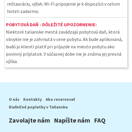
reštauráciu, výťah. Wi-Fi pripojenie je k dispozícii v celom
hoteli zadarmo.
POBYTOVÁ DAŇ - DÔLEŽITÉ UPOZORNENIE:
Niektoré talianske mestá zavádzajú pobytovú daň, ktorá
obvykle nie je zahrnutá v cene pobytu. Ak bude aplikovaná,
budú ju klienti platiť pri príjazde na miesto pobytu ako
povinný príplatok. V súčasnej dobe nie je známa jej presná
výška.
O nás
Kontakty
Ako rezervovať
Diaľničné poplatky v Taliansku
Zavolajte nám
Napíšte nám
FAQ