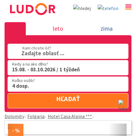
Hotel Casa Alpina *** - Folgaria - Dol
leto
zima
02 2063 3182
Kam chcete ísť?
Po-Pia: 9.00 - 16.00
Zadajte oblasť ...
Kedy a na ako dlho?
15.08. - 03.10.2026 / 1 týždeň
Koľko osôb?
4 dosp.
HĽADAŤ
Dolomity
Folgaria
Hotel Casa Alpina ***