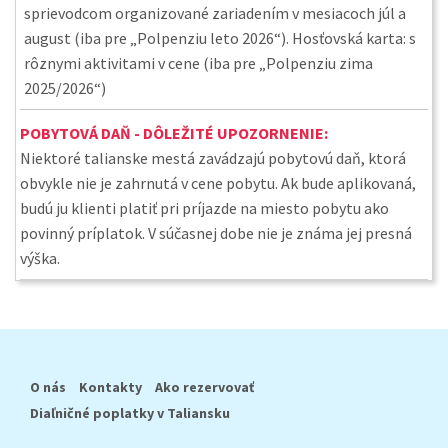
sprievodcom organizované zariadením v mesiacoch júl a
august (iba pre „Polpenziu leto 2026“). Hosťovská karta: s
rôznymi aktivitami v cene (iba pre „Polpenziu zima
2025/2026“)
POBYTOVÁ DAŇ - DÔLEŽITÉ UPOZORNENIE:
Niektoré talianske mestá zavádzajú pobytovú daň, ktorá
obvykle nie je zahrnutá v cene pobytu. Ak bude aplikovaná,
budú ju klienti platiť pri príjazde na miesto pobytu ako
povinný príplatok. V súčasnej dobe nie je známa jej presná
výška.
O nás
Kontakty
Ako rezervovať
Diaľničné poplatky v Taliansku