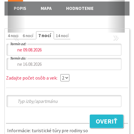
POPIS
MAPA
HODNOTENIE
«
»
7 nocí
4 noci
6 nocí
14 nocí
Termín od:
Termín do:
Zadajte počet osôb a vek:
OVERIŤ
Informácie: turistické túry pre rodiny so