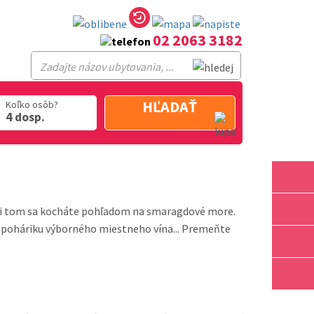
02 2063 3182
Po-Pia: 9.00 - 16.00
HĽADAŤ
Koľko osôb?
4 dosp.
e, pri tom sa kocháte pohľadom na smaragdové more.
ri poháriku výborného miestneho vína... Premeňte