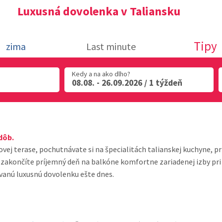
Luxusná dovolenka v Taliansku
Tipy
zima
Last minute
Kedy a na ako dlho?
08.08. - 26.09.2026 / 1 týždeň
dôb.
telovej terase, pochutnávate si na špecialitách talianskej kuchyn
ko zakončíte príjemný deň na balkóne komfortne zariadenej izby p
ívanú luxusnú dovolenku ešte dnes.