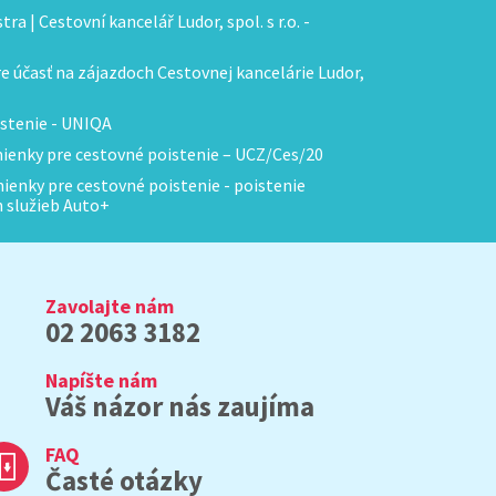
ra | Cestovní kancelář Ludor, spol. s r.o. -
 účasť na zájazdoch Cestovnej kancelárie Ludor,
stenie - UNIQA
enky pre cestovné poistenie – UCZ/Ces/20
enky pre cestovné poistenie - poistenie
h služieb Auto+
Zavolajte nám
02 2063 3182
Napíšte nám
Váš názor nás zaujíma
FAQ
Časté otázky