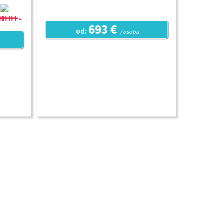
693 €
od:
/ osobu