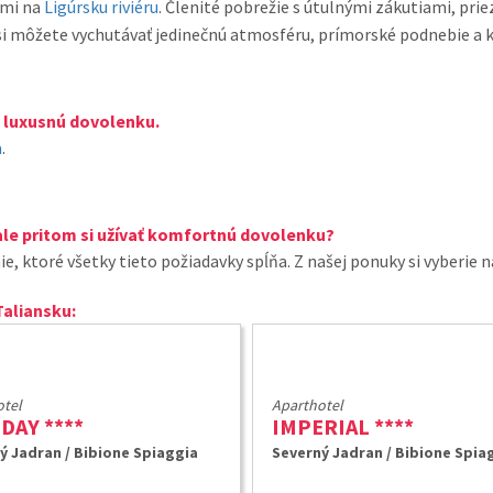
ami na
Ligúrsku riviéru
. Členité pobrežie s útulnými zákutiami, pri
 si môžete vychutávať jedinečnú atmosféru, prímorské podnebie a k
iť luxusnú dovolenku.
a
.
ale pritom si užívať komfortnú dovolenku?
e, ktoré všetky tieto požiadavky spĺňa. Z našej ponuky si vyberie na
aliansku:
tel
Aparthotel
DAY ****
IMPERIAL ****
ý Jadran / Bibione Spiaggia
Severný Jadran / Bibione Spia