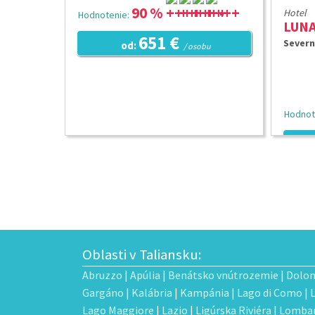
90 %
Hotel
Hodnotenie:
LUNA
651 €
Severn
od:
/ osobu
Hodnot
Oblasti v Taliansku:
Abruzzo
|
Apúlia
|
Benátsko vnútrozemie
|
Dolom
Gargáno
|
Kalábria
|
Kampánia
|
Lago di Como
|
Lago Maggiore
|
Lazio
|
Ligúrska Riviéra
|
Lombar