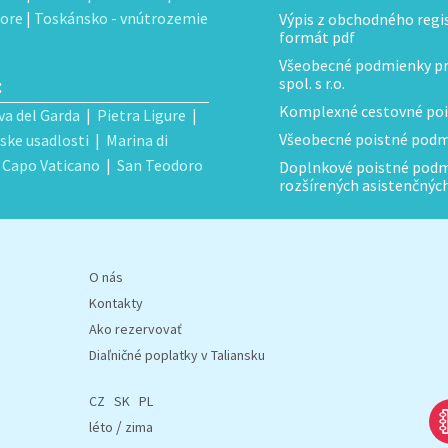
ore
|
Toskánsko - vnútrozemie
Výpis z obchodného regist
formát pdf
Všeobecné podmienky pre
:
spol. s r.o.
Komplexné cestovné poi
va del Garda
|
Pietra Ligure
|
Všeobecné poistné podmi
ske usadlosti
|
Marina di
|
Capo Vaticano
|
San Teodoro
Doplnkové poistné podmi
rozšírených asistenčnýc
O nás
Kontakty
Ako rezervovať
Diaľničné poplatky v Taliansku
CZ
SK
PL
/
léto
zima