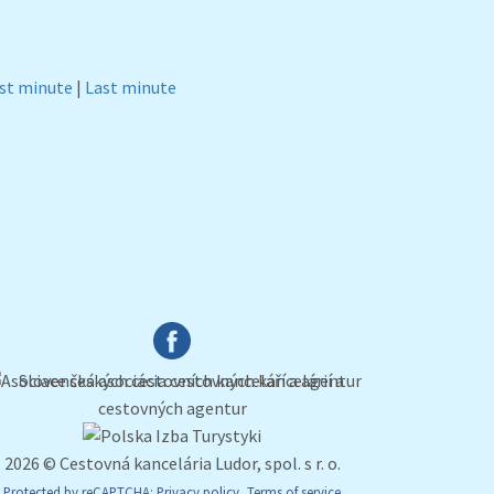
rst minute
|
Last minute
2026 © Cestovná kancelária Ludor, spol. s r. o.
Protected by reCAPTCHA:
Privacy policy
,
Terms of service