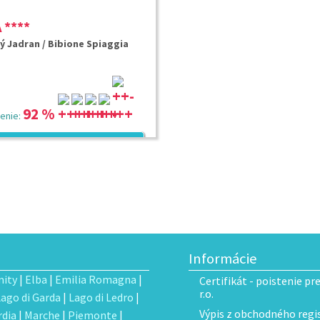
 ****
ý Jadran / Bibione Spiaggia
92 %
enie:
405 €
od:
/ osobu
Informácie
ity
|
Elba
|
Emilia Romagna
|
Certifikát - poistenie pr
r.o.
Lago di Garda
|
Lago di Ledro
|
Výpis z obchodného regis
dia
|
Marche
|
Piemonte
|