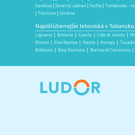
Sardínia
|
Severný Jadran
|
Sicília
|
Toskánsko - m
|
Trentino
|
Umbria
Najobľúbenejšie letoviská v Taliansku
Lignano
|
Bibione
|
Caorle
|
Lido di Jesolo
|
Ri
Rimini
|
Silvi Marina
|
Vieste
|
Kempy
|
Toskán
Bibbona
|
Baia Domizia
|
Marina di Camerota