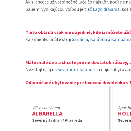
Ak si chcete užívať slnečné lúče čo najskôr, poďte s n
paliem. Vynikajúcou voľbou je tiež
Lago di Garda
, kde
Tieto oblasti však nie sú jediné, kde si môžete už
Za zmienku určite stojí
Sardínia
,
Kalábria
a
Kampáni
Máte malé deti a chcete pre ne dostatok zábavy, 
Nezúfajte, aj na
Severnom Jadrane
sa nájde ubytovani
Odporúčané ubytovanie pre luxusnú dovolenku v T
Vilky s bazénem
Apartho
ALBARELLA
HOLI
Severný Jadran / Albarella
Severn