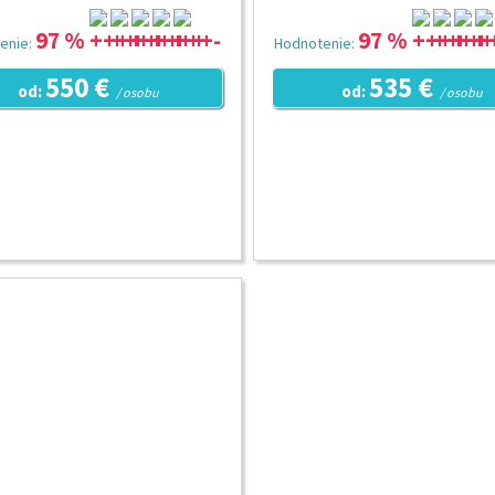
97 %
97 %
enie:
Hodnotenie:
550 €
535 €
od:
od:
/ osobu
/ osobu