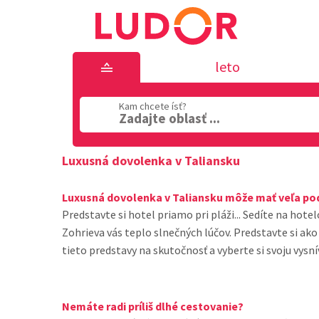
leto
Kam chcete ísť?
Zadajte oblasť ...
Luxusná dovolenka v Taliansku
Luxusná dovolenka v Taliansku môže mať veľa po
Predstavte si hotel priamo pri pláži... Sedíte na ho
Zohrieva vás teplo slnečných lúčov. Predstavte si a
tieto predstavy na skutočnosť a vyberte si svoju vysn
Nemáte radi príliš dlhé cestovanie?