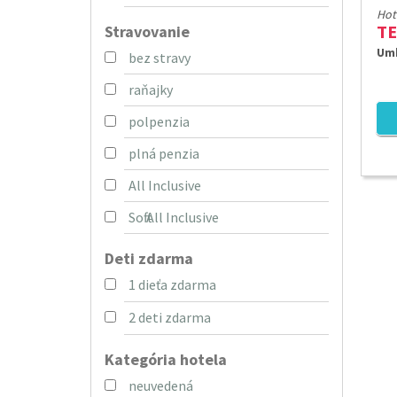
Hot
TE
Stravovanie
Umb
bez stravy
raňajky
polpenzia
plná penzia
All Inclusive
Soft All Inclusive
Deti zdarma
1 dieťa zdarma
2 deti zdarma
Kategória hotela
neuvedená