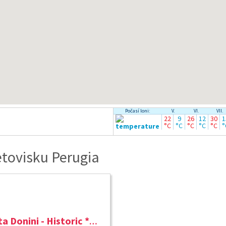
Počasí loni:
V.
VI.
VII.
22
9
26
12
30
1
°C
°C
°C
°C
°C
°
tovisku Perugia
Posta Donini - Historic ****