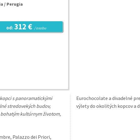
a / Perugia
312 €
od:
/ osobu
a kopci s panoramatickými
Eurochocolate a divadelné predstavenia. Výhľady z mests
plné stredovekých budov,
výlety do okolitých kopcov a d
ma bohatým kultúrnym životom,
bre, Palazzo dei Priori,