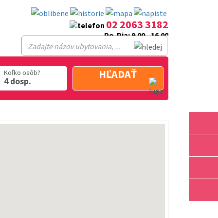
02 2063 3182
Po-Pia: 9.00 - 16.00
HĽADAŤ
Koľko osôb?
4 dosp.