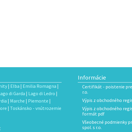
Informácie
ity
|
Elba
|
Emilia Romagna
|
Certifikát - poistenie pr
r.o.
Lago di Garda
|
Lago di Ledro
|
Výpis z obchodného regis
dia
|
Marche
|
Piemonte
|
ore
|
Toskánsko - vnútrozemie
Výpis z obchodného regist
formát pdf
Všeobecné podmienky pre
:
spol. s r.o.