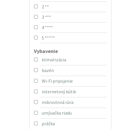
2 **
3 ***
4 ****
5 *****
Vybavenie
klimatizácia
bazén
Wi-Fi pripojenie
internetový kútik
mikrovlnná rúra
umývačka riadu
práčka