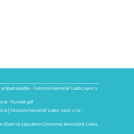
e prípad úpadku - Cestovní kancelář Ludor, spol. s
tra - formát pdf
ra | Cestovní kancelář Ludor, spol. s r.o. -
 účasť na zájazdoch Cestovnej kancelárie Ludor,