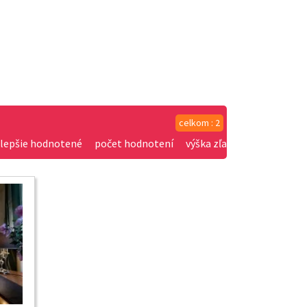
celkom : 2
jlepšie hodnotené
počet hodnotení
výška zľavy