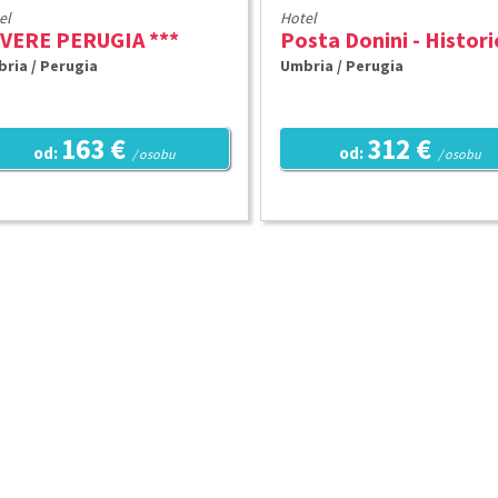
el
Hotel
VERE PERUGIA ***
ria / Perugia
Umbria / Perugia
163 €
312 €
od:
od:
/ osobu
/ osobu