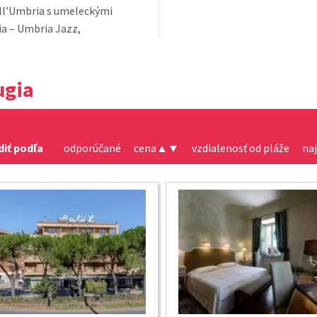
ugia
diť podľa
odporúčané
cena
▲
▼
vzdialenosť od pláže
na