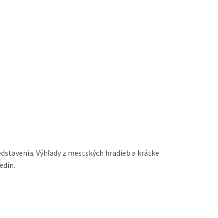
kých hradieb a krátke
edín.