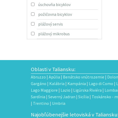
úschovňa bicyklov
požičovna bicyklov
plážový servis
plážový mikrobus
Oblasti v Taliansku:
Abruzzo
|
Apúlia
|
Benátsko vnútrozemie
|
Dolom
Gargáno
|
Kalábria
|
Kampánia
|
Lago di Como
|
Lago Maggiore
|
Lazio
|
Ligúrska Riviéra
|
Lombar
Sardínia
|
Severný Jadran
|
Sicília
|
Toskánsko - m
|
Trentino
|
Umbria
Najobľúbenejšie letoviská v Taliansku