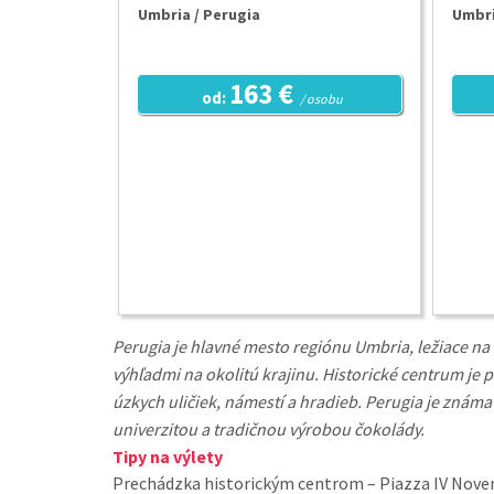
Umbria / Perugia
Umbri
163 €
od:
/ osobu
Perugia je hlavné mesto regiónu Umbria, ležiace n
výhľadmi na okolitú krajinu. Historické centrum je 
úzkych uličiek, námestí a hradieb. Perugia je zná
univerzitou a tradičnou výrobou čokolády.
Tipy na výlety
Prechádzka historickým centrom – Piazza IV Novem