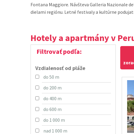
Fontana Maggiore. Návšteva Galleria Nazionale dell’Umbria s umeleckými
dielami regiónu. Letné festivaly a kultúrne podujatia – Umbria Jazz,
Hotely a apartmány v Per
Filtrovať podľa:
zora
Vzdialenosť od pláže
do 50 m
do 200 m
do 400 m
do 600 m
do 1 000 m
nad 1 000 m