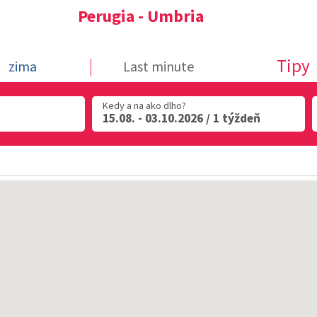
Perugia - Umbria
Tipy
zima
Last minute
Kedy a na ako dlho?
15.08. - 03.10.2026 / 1 týždeň