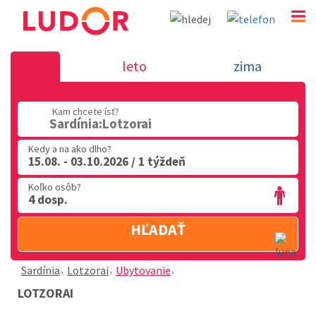
Lotzorai - Sardínia
leto
zima
02 2063 3182
Kam chcete ísť?
Po-Pia: 9.00 - 16.00
Sardínia:Lotzorai
Kedy a na ako dlho?
15.08. - 03.10.2026 / 1 týždeň
Koľko osôb?
4 dosp.
HĽADAŤ
Sardínia
Lotzorai
Ubytovanie
LOTZORAI