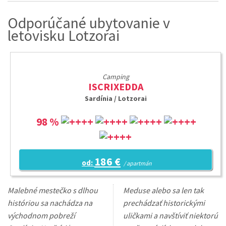
Odporúčané ubytovanie v
letovisku Lotzorai
Camping
ISCRIXEDDA
Sardínia / Lotzorai
98 %
186 €
od:
/ apartmán
Malebné mestečko s dlhou
Meduse alebo sa len tak
históriou sa nachádza na
prechádzať historickými
východnom pobreží
uličkami a navštíviť niektorú