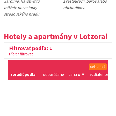
Sardínie. Navštíviť tu
z reštaurácií, barov alebo
môžete pozostatky
obchodíkov.
stredovekého hradu
Hotely a apartmány v Lotzorai
Filtrovať podľa:
třídit / filtrovat
celkom : 1
zoradiť podľa
odporúčané
cena
▲
▼
vzdialenosť od