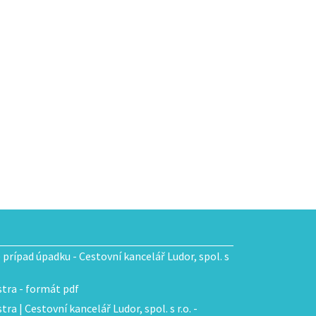
e prípad úpadku - Cestovní kancelář Ludor, spol. s
tra - formát pdf
ra | Cestovní kancelář Ludor, spol. s r.o. -