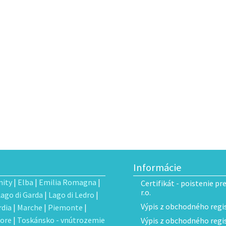
Informácie
ity
|
Elba
|
Emilia Romagna
|
Certifikát - poistenie pr
r.o.
Lago di Garda
|
Lago di Ledro
|
Výpis z obchodného regis
dia
|
Marche
|
Piemonte
|
ore
|
Toskánsko - vnútrozemie
Výpis z obchodného regist