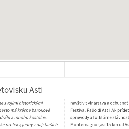
tovisku Asti
me svojimi historickými
navštíviť vinárstva a ochutna
Mesto má krásne barokové
Festival Palio di Asti: Ak príd
tedrálu a mnoho kostolov.
sprievody a folklórne slávnosti. Výlet do okolia: Zaujímavý je výstup na 
ké preteky, jedny z najstarších
Montemagno (asi 15 km od Ast