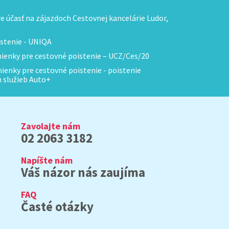
 účasť na zájazdoch Cestovnej kancelárie Ludor,
stenie - UNIQA
enky pre cestovné poistenie – UCZ/Ces/20
enky pre cestovné poistenie - poistenie
h služieb Auto+
Zavolajte nám
02 2063 3182
Napíšte nám
Váš názor nás zaujíma
FAQ
Časté otázky