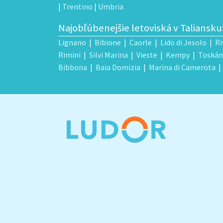
|
Trentino
|
Umbria
Najobľúbenejšie letoviská v Taliansku
Lignano
|
Bibione
|
Caorle
|
Lido di Jesolo
|
Ri
Rimini
|
Silvi Marina
|
Vieste
|
Kempy
|
Toskán
Bibbona
|
Baia Domizia
|
Marina di Camerota