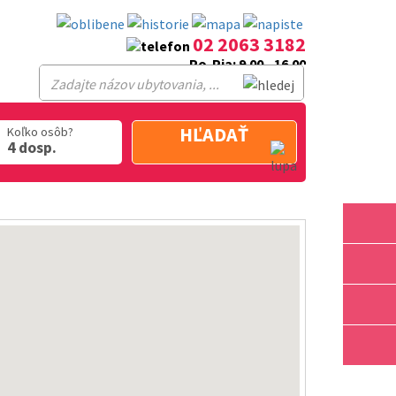
02 2063 3182
Po-Pia: 9.00 - 16.00
HĽADAŤ
Koľko osôb?
4 dosp.