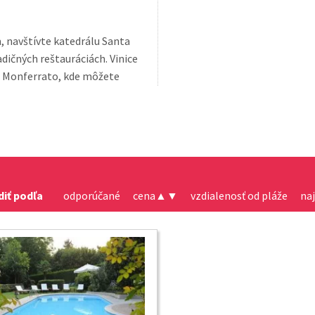
, navštívte katedrálu Santa
ých reštauráciách. Vinice
sti Monferrato, kde môžete
diť podľa
odporúčané
cena
▲
▼
vzdialenosť od pláže
na