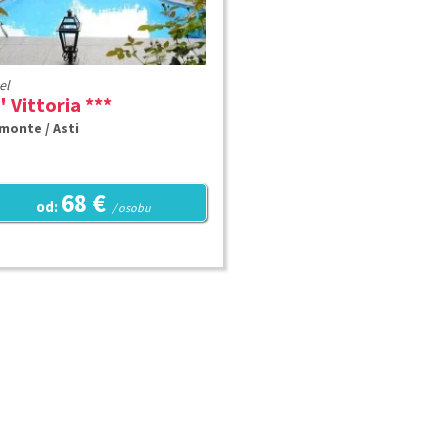
el
' Vittoria ***
monte / Asti
68 €
od:
/ osobu