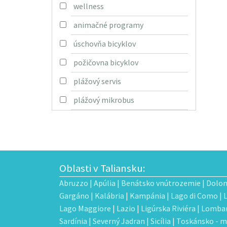
wellness
animačné programy
úschovňa bicyklov
požičovna bicyklov
plážový servis
plážový mikrobus
Oblasti v Taliansku:
Abruzzo
|
Apúlia
|
Benátsko vnútrozemie
|
Dolom
Gargáno
|
Kalábria
|
Kampánia
|
Lago di Como
|
Lago Maggiore
|
Lazio
|
Ligúrska Riviéra
|
Lombar
Sardínia
|
Severný Jadran
|
Sicília
|
Toskánsko - m