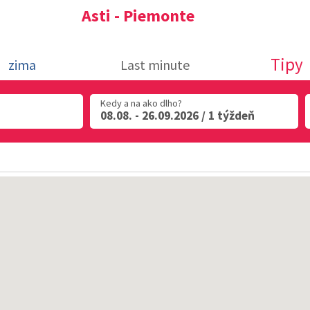
Asti - Piemonte
Tipy
zima
Last minute
Kedy a na ako dlho?
08.08. - 26.09.2026 / 1 týždeň