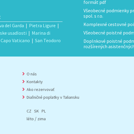
formát pdf
Všeobecné podmienky pre
:
spol. s r.o.
Komplexné cestovné poi
va del Garda
|
Pietra Ligure
|
Všeobecné poistné podmi
ske usadlosti
|
Marina di
|
Capo Vaticano
|
San Teodoro
Doplnkové poistné podmi
rozšírených asistenčnýc
O nás
Kontakty
Ako rezervovať
Diaľničné poplatky v Taliansku
CZ
SK
PL
/
léto
zima