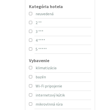
Kategória hotela
neuvedená
2 **
3 ***
4 ****
5 *****
Vybavenie
klimatizácia
bazén
Wi-Fi pripojenie
internetový kútik
mikrovlnná rúra