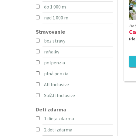
do 1 000 m
nad 1 000 m
Hot
Ca
Stravovanie
Pie
bez stravy
raňajky
polpenzia
plná penzia
All Inclusive
Soft All Inclusive
Deti zdarma
1 dieťa zdarma
2 deti zdarma