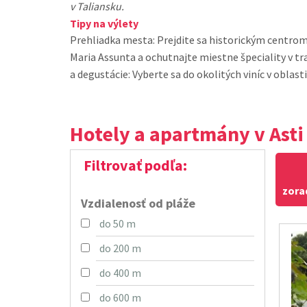
v Taliansku.
Tipy na výlety
Prehliadka mesta: Prejdite sa historickým centrom
Maria Assunta a ochutnajte miestne špeciality v tradičn
a degustácie: Vyberte sa do okolitých viníc v obla
Hotely a apartmány v Asti
Filtrovať podľa:
zora
Vzdialenosť od pláže
do 50 m
do 200 m
do 400 m
do 600 m