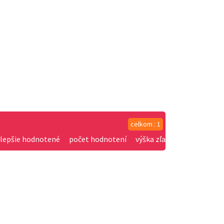
celkom : 1
jlepšie hodnotené
počet hodnotení
výška zľavy