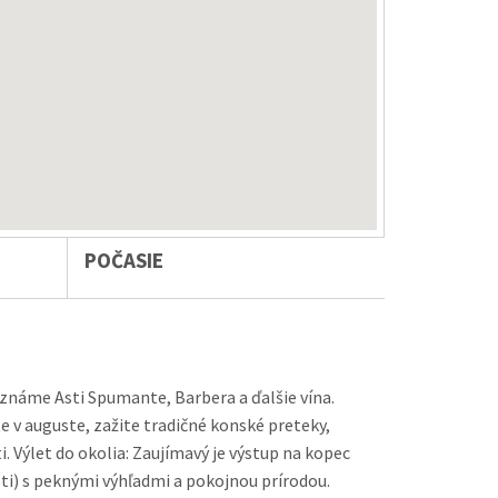
POČASIE
ť známe Asti Spumante, Barbera a ďalšie vína.
ete v auguste, zažite tradičné konské preteky,
kopec
i) s peknými výhľadmi a pokojnou prírodou.