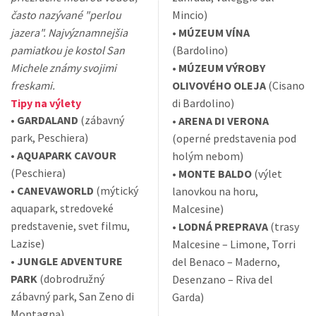
často nazývané "perlou
Mincio)
jazera". Najvýznamnejšia
•
MÚZEUM VÍNA
pamiatkou je kostol San
(Bardolino)
Michele známy svojimi
•
MÚZEUM VÝROBY
freskami.
OLIVOVÉHO OLEJA
(Cisano
Tipy na výlety
di Bardolino)
•
GARDALAND
(zábavný
•
ARENA DI VERONA
park, Peschiera)
(operné predstavenia pod
•
AQUAPARK CAVOUR
holým nebom)
(Peschiera)
•
MONTE BALDO
(výlet
•
CANEVAWORLD
(mýtický
lanovkou na horu,
aquapark, stredoveké
Malcesine)
predstavenie, svet filmu,
•
LODNÁ PREPRAVA
(trasy
Lazise)
Malcesine – Limone, Torri
•
JUNGLE ADVENTURE
del Benaco – Maderno,
PARK
(dobrodružný
Desenzano – Riva del
zábavný park, San Zeno di
Garda)
Montagna)