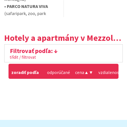
•
PARCO NATURA VIVA
(safaripark, zoo, park
Hotely a apartmány v Mezzolago
Filtrovať podľa:
třídit / filtrovat
zoradiť podľa
odporúčané
cena
▲
▼
vzdialenosť od