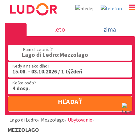
Mezzolago - Lago di Ledro
leto
zima
02 2063 3182
Kam chcete ísť?
Po-Pia: 9.00 - 16.00
Lago di Ledro:Mezzolago
Kedy a na ako dlho?
15.08. - 03.10.2026 / 1 týždeň
Koľko osôb?
4 dosp.
HĽADAŤ
Lago di Ledro
Mezzolago
Ubytovanie
MEZZOLAGO