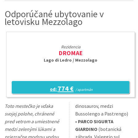
Odporúčané ubytovanie v
letovisku Mezzolago
Rezidencia
DROMAE
Lago di Ledro / Mezzolago
774 €
od:
/ apartmán
Toto mestečko je vďaka
dinosaurov, medzi
svojej polohe, chránené
Bussolengo a Pastrengo)
pred vetrom a umiestnené
•
PARCO SIGURTA
medzi zelenými lúkami a
GIARDINO
(botanická
priezračne modrou vodou,
záhrada, Valeggio sul