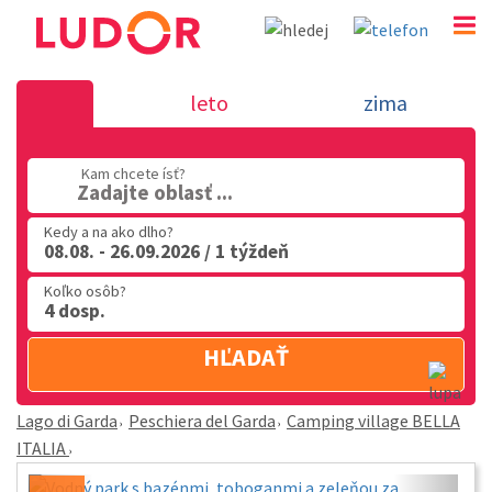
Camping village BELLA ITALIA - Peschiera del Garda 
leto
zima
Garda
02 2063 3182
Kam chcete ísť?
Zadajte oblasť ...
Po-Pia: 9.00 - 16.00
Kedy a na ako dlho?
08.08. - 26.09.2026 / 1 týždeň
Koľko osôb?
4 dosp.
HĽADAŤ
Lago di Garda
Peschiera del Garda
Camping village BELLA
ITALIA