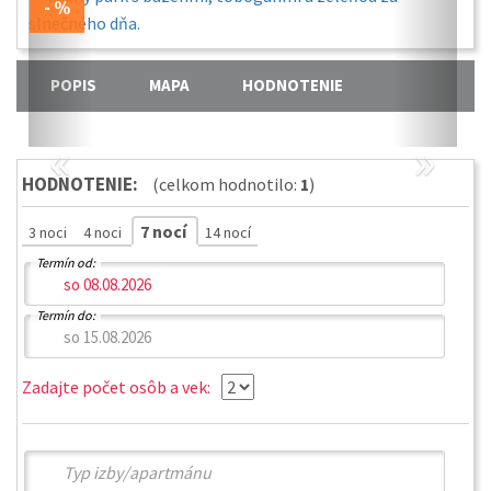
POPIS
MAPA
HODNOTENIE
«
»
HODNOTENIE:
(celkom hodnotilo:
1
)
7 nocí
3 noci
4 noci
14 nocí
Termín od:
Termín do:
Zadajte počet osôb a vek: