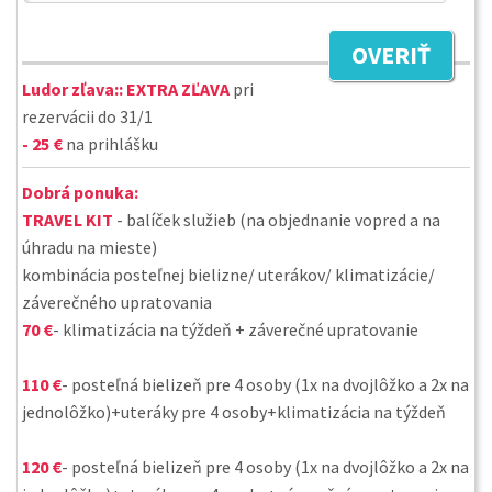
OVERIŤ
Ludor zľava::
EXTRA ZĽAVA
pri
rezervácii do 31/1
- 25 €
na prihlášku
Dobrá ponuka:
TRAVEL KIT
- balíček služieb (na objednanie vopred a na
úhradu na mieste)
kombinácia posteľnej bielizne/ uterákov/ klimatizácie/
záverečného upratovania
70 €
- klimatizácia na týždeň + záverečné upratovanie
110 €
- posteľná bielizeň pre 4 osoby (1x na dvojlôžko a 2x na
jednolôžko)+uteráky pre 4 osoby+klimatizácia na týždeň
120 €
- posteľná bielizeň pre 4 osoby (1x na dvojlôžko a 2x na