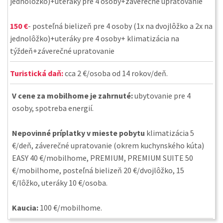
jednolôžko)+uteráky pre 4 osoby+záverečné upratovanie
150 €
- posteľná bielizeň pre 4 osoby (1x na dvojlôžko a 2x na
jednolôžko)+uteráky pre 4 osoby+ klimatizácia na
týždeň+záverečné upratovanie
Turistická daň:
cca 2 €/osoba od 14 rokov/deň.
V cene za mobilhome je zahrnuté:
ubytovanie pre 4
osoby, spotreba energií.
Nepovinné príplatky v mieste pobytu
klimatizácia 5
€/deň, záverečné upratovanie (okrem kuchynského kúta)
EASY 40 €/mobilhome, PREMIUM, PREMIUM SUITE 50
€/mobilhome, posteľná bielizeň 20 €/dvojlôžko, 15
€/lôžko, uteráky 10 €/osoba.
Kaucia:
100 €/mobilhome.