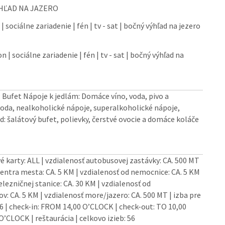
HĽAD NA JAZERO
| sociálne zariadenie | fén | tv - sat | bočný výhľad na jezero
n | sociálne zariadenie | fén | tv - sat | bočný výhľad na
 Bufet Nápoje k jedlám: Domáce víno, voda, pivo a
oda, nealkoholické nápoje, superalkoholické nápoje,
d: šalátový bufet, polievky, čerstvé ovocie a domáce koláče
é karty: ALL | vzdialenosť autobusovej zastávky: CA. 500 MT
 centra mesta: CA. 5 KM | vzdialenosť od nemocnice: CA. 5 KM
elezničnej stanice: CA. 30 KM | vzdialenosť od
ov: CA. 5 KM | vzdialenosť more/jazero: CA. 500 MT | izba pre
6 | check-in: FROM 14,00 O’CLOCK | check-out: TO 10,00
O’CLOCK | reštaurácia | celkovo izieb: 56