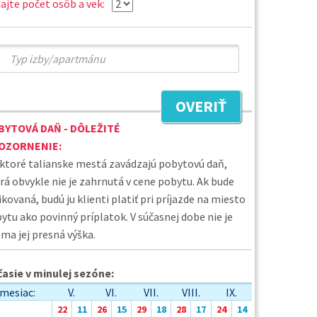
ajte počet osôb a vek:
OVERIŤ
BYTOVÁ DAŇ - DÔLEŽITÉ
OZORNENIE:
ktoré talianske mestá zavádzajú pobytovú daň,
rá obvykle nie je zahrnutá v cene pobytu. Ak bude
ikovaná, budú ju klienti platiť pri príjazde na miesto
ytu ako povinný príplatok. V súčasnej dobe nie je
ma jej presná výška.
asie v minulej sezóne:
mesiac:
V.
VI.
VII.
VIII.
IX.
22
11
26
15
29
18
28
17
24
14