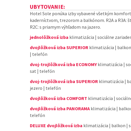
UBYTOVANIE:
Hotel Sole ponúka izby vybavené všetkým komforto
kaderníctvom, trezorom a balkónom. R2A a R3A: št
R2C: s priamym výhľadom na jazero.
jednolôžková izba
klimatizácia | sociálne zariadeni
dvojlôžková izba SUPERIOR
klimatizácia | balkon 
| telefón
dvoj-trojlôžková izba ECONOMY
klimatizácia | so
sat | telefón
dvoj-trojlôžková izba SUPERIOR
klimatizácia | ba
jezero | telefón
dvojlôžková izba COMFORT
klimatizácia | sociálne
dvojlôžková izba PANORAMA
klimatizácia | balkon 
telefón
DELUXE dvojlôžková izba
klimatizácia | balkon | so