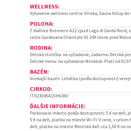
WELLNESS:
Vybavenie wellness centra: Vírivka, Sauna Vstup do 
POLOHA:
Z diaľnice Brennero A22 zjazd Lago di Garda Nord,
ceste Gardesana Orientale SS 249 tesne pred Malce
RODINA:
Detská stolička: na vyžiadanie, zadarmo Detská pos
Detské menu: na vyžiadanie Miniklub: Platí od 01.07.
BAZÉN:
Vonkajší bazén: Lehátka (podľa dostupnosti) verej
CIRKOD:
IT023045A15H636V
ĎALŠIE INFORMÁCIE:
Parkovacie miesto podľa dostupnosti: 5 € na deň, p
5 € na deň, platba na mieste Wi-Fi: V cene, v celom
deň, platba na mieste Mestská daň: cca 1,50 € na o