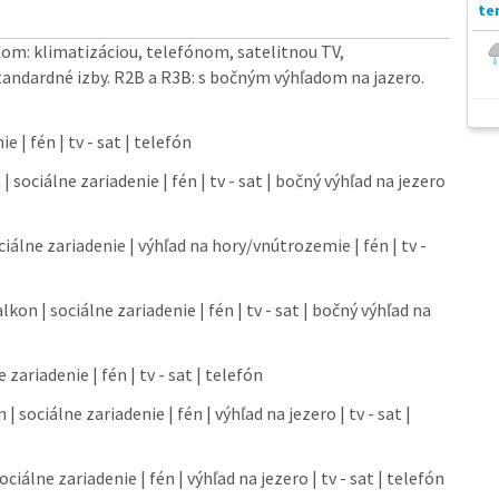
m: klimatizáciou, telefónom, satelitnou TV,
andardné izby. R2B a R3B: s bočným výhľadom na jazero.
e | fén | tv - sat | telefón
| sociálne zariadenie | fén | tv - sat | bočný výhľad na jezero
ciálne zariadenie | výhľad na hory/vnútrozemie | fén | tv -
lkon | sociálne zariadenie | fén | tv - sat | bočný výhľad na
 zariadenie | fén | tv - sat | telefón
| sociálne zariadenie | fén | výhľad na jezero | tv - sat |
ciálne zariadenie | fén | výhľad na jezero | tv - sat | telefón