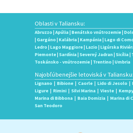
Oblasti v Taliansku:
Abruzzo
|
Apúlia
|
Benátsko vnútrozemie
|
Dol
|
Gargáno
|
Kalábria
|
Kampánia
|
Lago di Com
Ledro
|
Lago Maggiore
|
Lazio
|
Ligúrska Riviér
Piemonte
|
Sardínia
|
Severný Jadran
|
Sicília
|
Toskánsko - vnútrozemie
|
Trentino
|
Umbria
Najobľúbenejšie letoviská v Taliansku
Lignano
|
Bibione
|
Caorle
|
Lido di Jesolo
|
Ligure
|
Rimini
|
Silvi Marina
|
Vieste
|
Kemp
Marina di Bibbona
|
Baia Domizia
|
Marina di
San Teodoro