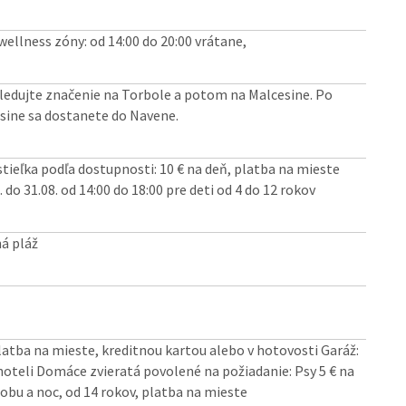
wellness zóny: od 14:00 do 20:00 vrátane,
 sledujte značenie na Torbole a potom na Malcesine. Po
sine sa dostanete do Navene.
tieľka podľa dostupnosti: 10 € na deň, platba na mieste
 do 31.08. od 14:00 do 18:00 pre deti od 4 do 12 rokov
ná pláž
latba na mieste, kreditnou kartou alebo v hotovosti Garáž:
 hoteli Domáce zvieratá povolené na požiadanie: Psy 5 € na
sobu a noc, od 14 rokov, platba na mieste