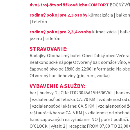
dvoj-troj-štvorlôžková izba COMFORT
BOČNÝ VÝ
rodinný pokoj pre 2,3 osoby
klimatizácia | balkon 
| telefón
rodinný pokoj pre 2,3,4 osoby
klimatizácia | balko
jezero | telefón
STRAVOVANIE:
Raňajky: Obohatený bufet Obed: ľahký obed Večera:
nealkoholické nápoje Otvorený bar: domáce víno, v
čapované pivo od 18:00 do 22:00 Informácie: Na obe
Otvorený bar: liehoviny (gin, rum, vodka)
VYBAVENIE A SLUŽBY:
bar | budovy: 2 | CIN: IT023045A15H636VAL | bankov
| vzdialenosť od letiska: CA. 70 KM | vzdialenosť od
| vzdialenosť od lekárne: CA. 5 KM | vzdialenosť od ž
reštaurácií/barov: CA. 5 KM | vzdialenosť od obchod
handicapovaných na vyžadanie: NO | počet podlaží: 
O’CLOCK | výťah: 2 | recepcia: FROM 07,00 TO 23,00 