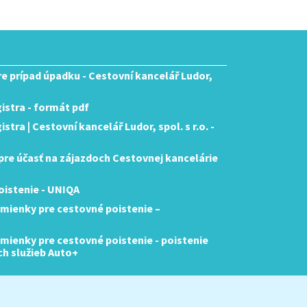
pre prípad úpadku - Cestovní kancelář Ludor,
istra - formát pdf
tra | Cestovní kancelář Ludor, spol. s r.o. -
re účasť na zájazdoch Cestovnej kancelárie
istenie - UNIQA
mienky pre cestovné poistenie –
ienky pre cestovné poistenie - poistenie
ch služieb Auto+