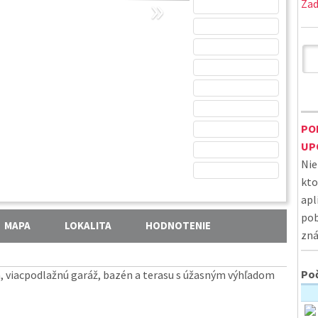
»
Zad
PO
UP
Nie
kto
apl
pob
MAPA
LOKALITA
HODNOTENIE
zná
Poč
, viacpodlažnú garáž, bazén a terasu s úžasným výhľadom