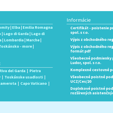
Informácie
omity
|
Elba
|
Emilia Romagna
Certifikát - poistenie 
spol. s r.o.
o
|
Lago di Garda
|
Lago di
Výpis z obchodného reg
a
|
Lombardia
|
Marche
|
Toskánsko - more
|
Výpis z obchodného regis
formát pdf
Všeobecné podmienky p
:
Ludor, spol. s r.o.
Komplexné cestovné po
Riva del Garda
|
Pietra
Všeobecné poistné pod
y
|
Toskánske usadlosti
|
UCZ/Ces/20
 Camerota
|
Capo Vaticano
|
Doplnkové poistné podm
rozšírených asistenčný