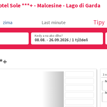
tel Sole ***+ - Malcesine - Lago di Garda
Tipy
zima
Last minute
Kedy a na ako dlho?
08.08. - 26.09.2026 / 1 týždeň
**+
3 
Te
Te