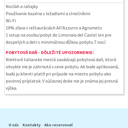
Nocľah a raňajky
Používanie bazéna s ležadlami a slnečníkmi
Wi-Fi
10% zľava v reštauráciách All'Azzurro a Agrumeto
1 vstup na osobu/pobyt do Limonaia del Castel len pre
dospelých a deti s minimálnou dĺžkou pobytu 7 nocí
POBYTOVÁ DAŇ - DÔLEŽITÉ UPOZORNENIE:
Niektoré talianske mestá zavádzajú pobytovú daň, ktorá
obvykle nie je zahrnutá v cene pobytu. Ak bude aplikovaná,
budú ju klienti platiť pri príjazde na miesto pobytu ako
povinný príplatok. V súčasnej dobe nie je známa jej presná
výška.
O nás
Kontakty
Ako rezervovať