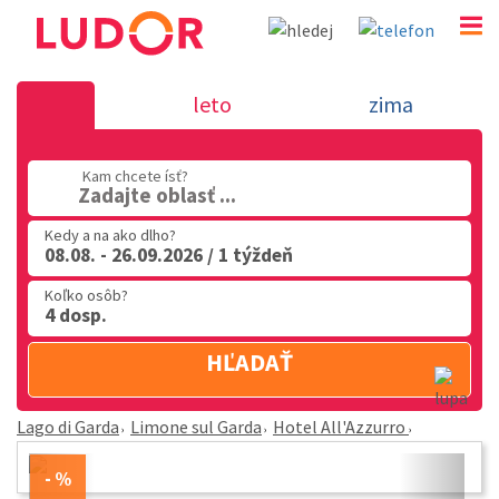
Hotel All'Azzurro - Limone sul Garda - Lago 
leto
zima
02 2063 3182
Kam chcete ísť?
Po-Pia: 9.00 - 16.00
Zadajte oblasť ...
Kedy a na ako dlho?
08.08. - 26.09.2026 / 1 týždeň
Koľko osôb?
4 dosp.
HĽADAŤ
Lago di Garda
Limone sul Garda
Hotel All'Azzurro