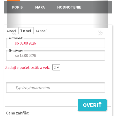
POPIS
MAPA
HODNOTENIE
«
»
7 nocí
4 noci
14 nocí
Termín od:
Termín do:
Zadajte počet osôb a vek:
OVERIŤ
Cena zahŕňa: