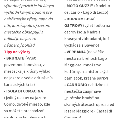
výhodnej pozícii je ideálnym
„MOTO GUZZI“
(Madello
východiskovým bodom pre
del Lario - Lago di Lecco)
najrôznejšie výlety, napr. do
•
BORROMEJSKÉ
hôr, ktoré spolu s jazerom
OSTROVY
(výlet loďou na
mestečko obklopujú a
ostrov Isola Madre s
odkiaľ je na jazero
krásnymi záhradami, loď
nádherný pohľad.
vychádza z Baveno)
Tipy na výlety
•
VERBANIA
(najväčšie
•
BRUNATE
(výlet
mesto na brehoch Lago
pozemnou lanovkou, z
Maggiore, množstvo
mestečka je krásny výhľad
kultúrnych a historických
na jazero a vedie odtiaľ veľa
pamiatok, krásne parky)
turistických trás)
•
CANNOBIO
(v blízkosti
•
ISOLA DI COMACINA
mestečka zaujímavé
(jediný ostrov na jazere
„pirátske hrady“ na
Como, divoké miesto, kde
skalných útesoch uprostred
sa môžete prechádzať
jazera Maggiore - Castel di
okolo zvyškov deviatich
Connero)