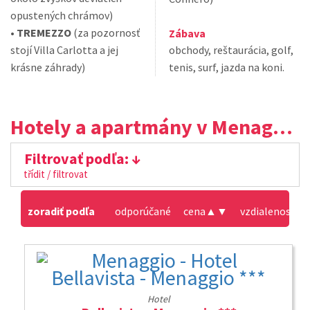
opustených chrámov)
•
TREMEZZO
(za pozornosť
Zábava
stojí Villa Carlotta a jej
obchody, reštaurácia, golf,
krásne záhrady)
tenis, surf, jazda na koni.
Hotely a apartmány v Menaggio
Filtrovať podľa:
třídit / filtrovat
zoradiť podľa
odporúčané
cena
▲
▼
vzdialenosť od
Hotel