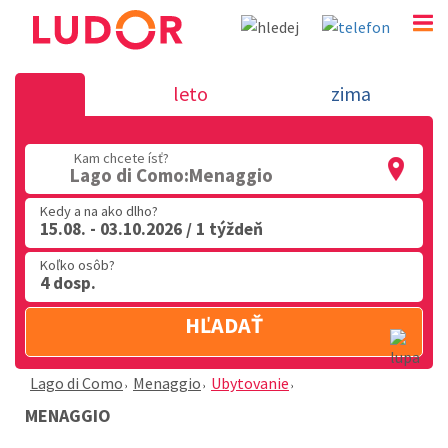
Menaggio - Lago di Como
leto
zima
02 2063 3182
Kam chcete ísť?
Po-Pia: 9.00 - 16.00
Lago di Como:Menaggio
Kedy a na ako dlho?
15.08. - 03.10.2026 / 1 týždeň
Koľko osôb?
4 dosp.
HĽADAŤ
Lago di Como
Menaggio
Ubytovanie
MENAGGIO