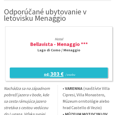
Odporúčané ubytovanie v
letovisku Menaggio
Hotel
Bellavista - Menaggio ***
Lago di Como / Menaggio
303 €
od:
/ osobu
Nachádza sa na západnom
•
VARENNA
(navštívte Villa
pobreží jazera v bode, kde
Cipresi, Villa Monastero,
sa cesta rámujúca jazero
Múzeum ornitológie alebo
stretáva s cestou vedúcou
hrad Castello di Vezio)
do Lugana. Vďaka svojej
•
MÚZEUM MOTOCYKLOV