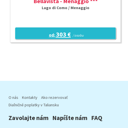
Bellavista - Menaggio ***
Lago di Como / Menaggio
303 €
od:
/ osobu
O nás
Kontakty
Ako rezervovať
Diaľničné poplatky v Taliansku
Zavolajte nám
Napíšte nám
FAQ