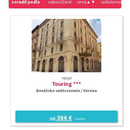
zoradiť podľa
odporúčané
cena
▲
▼
vzdialenosť od
Hotel
Touring ***
Benátsko vnútrozemie / Verona
386 €
od:
/ osobu