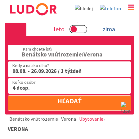
Verona - Benátsko vnútrozemie
leto
zima
02 2063 3182
Kam chcete ísť?
Po-Pia: 9.00 - 16.00
Benátsko vnútrozemie:Verona
Kedy a na ako dlho?
08.08. - 26.09.2026 / 1 týždeň
Koľko osôb?
4 dosp.
HĽADAŤ
Benátsko vnútrozemie
Verona
Ubytovanie
VERONA