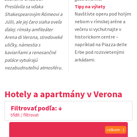
Preslávila sa vďaka
Tipy na výlety
Navštívte operu pod holým
Shakespearovým Rómeovi a
nebom v rímskej aréne a
Júlii, ale jej čaro siaha oveľa
večeru si vychutnajte v
ďalej: rímsky amfiteáter
historickom centre –
Arena di Verona, stredoveké
napríklad na Piazza delle
uličky, námestia s
Erbe pod rozsvietenými
kaviarňami a renesančné
arkádami.
paláce vytvárajú
nezabudnuteľnú atmosféru.
Hotely a apartmány v Verona
Filtrovať podľa:
třídit / filtrovat
celkom : 1