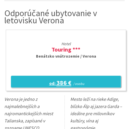
Odporúčané ubytovanie v
letovisku Verona
Hotel
Touring ***
Benátsko vnútrozemie / Verona
386 €
od:
/ osobu
Verona je jedno z
Mesto leží na rieke Adige,
najmalebnejších a
blízko Álp aj jazera Garda –
najromantickejších miest
ideálne pre milovníkov
Talianska, zapísané v
kultúry, vína aj
zozname UNESCO.
gastronómie.