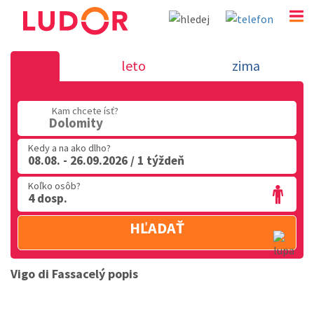
Dolomity
leto
zima
02 2063 3182
Kam chcete ísť?
Po-Pia: 9.00 - 16.00
Dolomity
Kedy a na ako dlho?
08.08. - 26.09.2026 / 1 týždeň
Koľko osôb?
4 dosp.
HĽADAŤ
Vigo di Fassa
celý popis