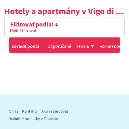
Hotely a apartmány v Vigo di Fassa
Filtrovať podľa:
třídit / filtrovat
zoradiť podľa
odporúčané
cena
▲
▼
vzdialenosť od
O nás
Kontakty
Ako rezervovať
Diaľničné poplatky v Taliansku